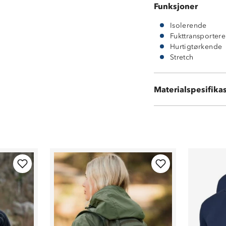
Funksjoner
Isolerende
Fukttransporter
Hurtigtørkende
Stretch
Materialspesifika
100 % polyeste