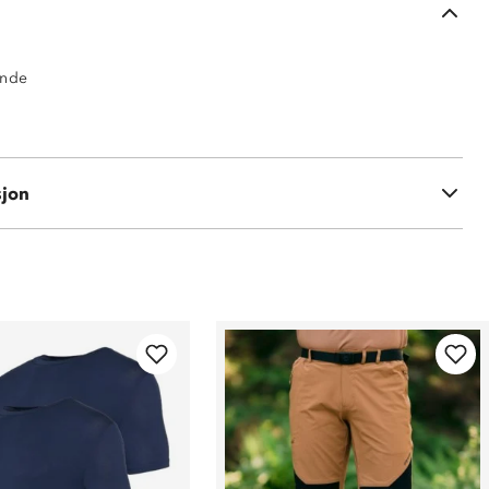
ende
sjon
r 160GSM