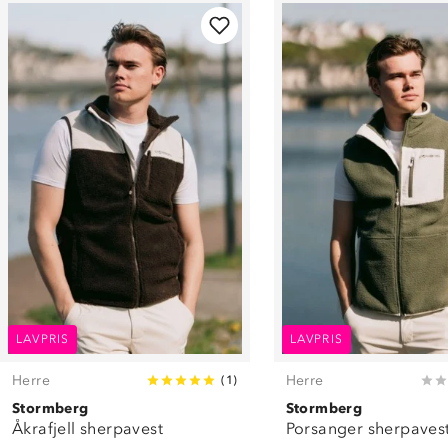
LAVPRIS
LAVPRIS
Herre
Herre
(
1
)
Stormberg
Stormberg
Åkrafjell sherpavest
Porsanger sherpaves