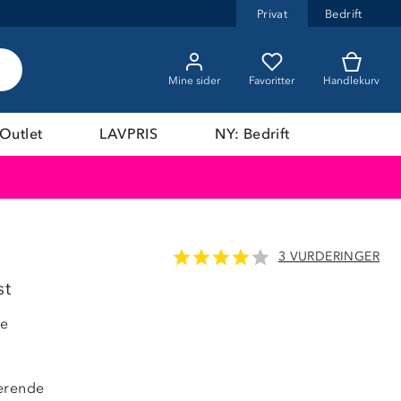
Privat
Bedrift
Mine sider
Favoritter
Handlekurv
Outlet
LAVPRIS
NY: Bedrift
3 VURDERINGER
25%
st
de
erende