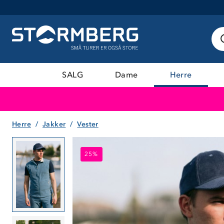
SALG
Dame
Herre
Herre
Jakker
Vester
25%
25%