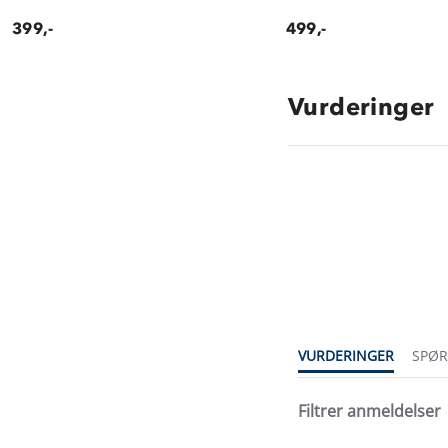
399,-
499,-
Vurderinger
4.3
star
rating
VURDERINGER
SPØ
Filtrer anmeldelser