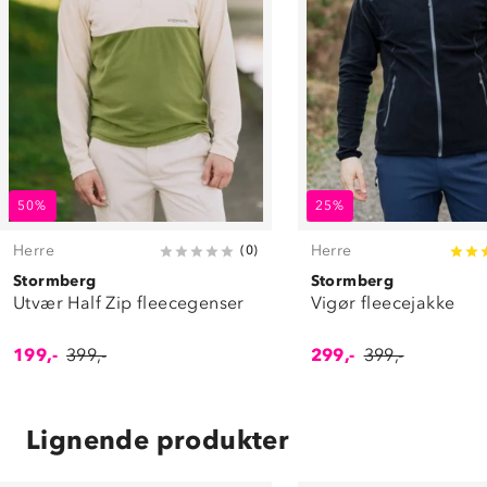
50%
25%
Herre
Herre
(
0
)
Stormberg
Stormberg
Utvær Half Zip fleecegenser
Vigør fleecejakke
199,-
399,-
299,-
399,-
Lignende produkter