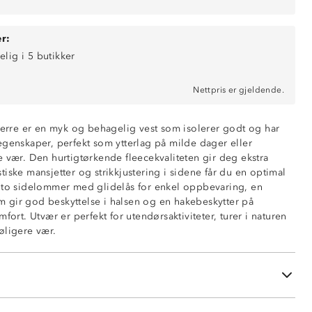
r:
elig i 5 butikker
Nettpris er gjeldende.
 herre er en myk og behagelig vest som isolerer godt og har
egenskaper, perfekt som ytterlag på milde dager eller
e vær. Den hurtigtørkende fleecekvaliteten gir deg ekstra
iske mansjetter og strikkjustering i sidene får du en optimal
 to sidelommer med glidelås for enkel oppbevaring, en
ende
gir god beskyttelse i halsen og en hakebeskytter på
ig
mfort. Utvær er perfekt for utendørsaktiviteter, turer i naturen
r i sidene
øligere vær.
å glidelås
i ene siden
e