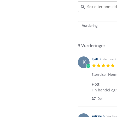
Search
Reviews
Vurdering
3 Vurderinger
Kjell B.
Verifisert
K
5
s
r
Størrelse
Norm
Flott
Review
review
Fin handel og 
by
stating
'
Kjell
Flott
Del
Shar
B.
Revi
on
by
6
Kjell
Jul
katrine h.
Verifis