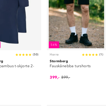
56%
Herre
(
50
)
(
1
)
rg
Stormberg
bambus t-skjorte 2-
Fauskånebba turshorts
399,-
899,-