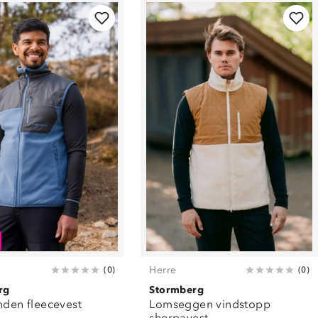
Herre
(
0
)
(
0
)
rg
Stormberg
nden fleecevest
Lomseggen vindstopp
sherpavest