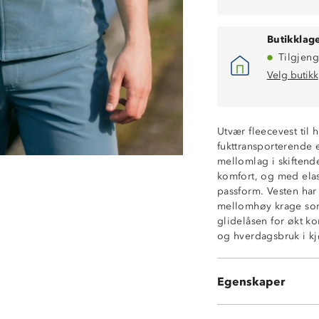
Butikklage
Tilgjeng
Velg butikk
Utvær fleecevest til
fukttransporterende 
mellomlag i skiftend
Hurtigtørkende
komfort, og med elast
Isolerende
passform. Vesten har
Fukttransporter
mellomhøy krage som 
Myk og behagel
glidelåsen for økt ko
2 glidelåslomme
og hverdagsbruk i kj
Hakebeskytter p
160 GSM fleece
Strikkjustering 
Egenskaper
Mellomhøy krag