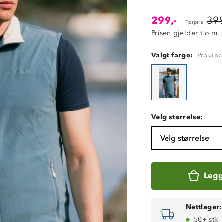
299,-
399
Førpris:
Prisen gjelder t.o.m.
Valgt farge:
Provinc
Velg størrelse:
Velg størrelse
Legg
Nettlager:
50+ stk