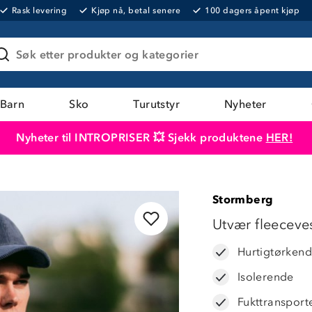
Rask levering
Kjøp nå, betal senere
100 dagers åpent kjøp
Søk etter produkter og kategorier
Barn
Sko
Turutstyr
Nyheter
Nyheter til INTROPRISER 💥 Sjekk produktene
HER!
Produktet er lagt i handlekurven
Til kassen
Stormberg
25%
Utvær fleeceve
Hurtigtørken
Isolerende
Fukttransport