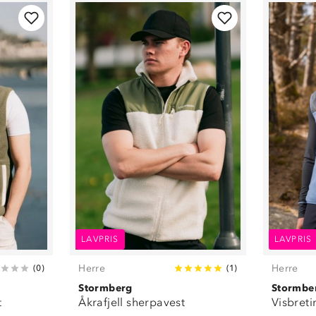
LAVPRIS
LAVPRIS
Herre
Herre
(
0
)
(
1
)
Stormberg
Stormbe
t
Åkrafjell sherpavest
Visbreti