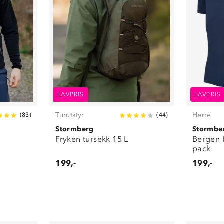
LAVPRIS
LAVPRIS
Turutstyr
Herre
(
83
)
(
44
)
Stormberg
Stormbe
Fryken tursekk 15 L
Bergen 
pack
199,-
199,-