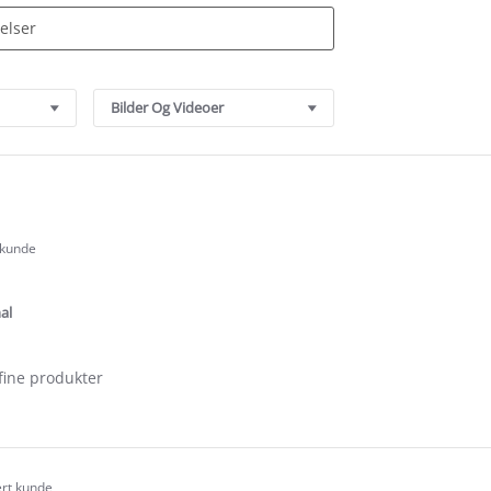
Bilder Og Videoer
 kunde
.0
tar
ating
al
fine produkter
e
ew
ert kunde