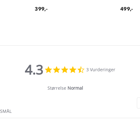
399,-
499,-
4.3
4.3
3 Vurderinger
star
rating
Størrelse
Normal
RSMÅL