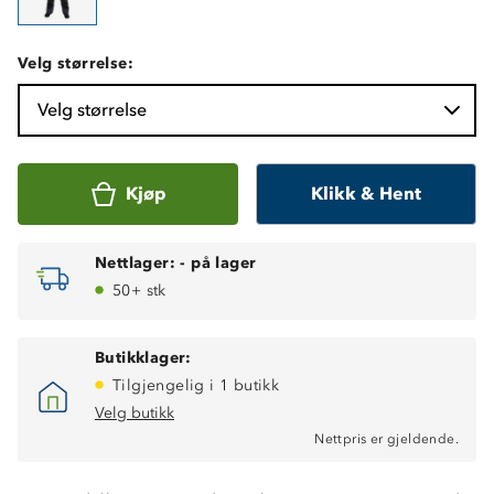
Velg størrelse:
Velg størrelse
Kjøp
Klikk & Hent
Nettlager:
-
på lager
50+ stk
Varmt helfòr
Vanntett, 15 000 mm vannsøyle
Butikklager:
3-sesongs: høst-vinter-vår
Tilgjengelig i 1 butikk
Toppmodell
Vindtett
Velg butikk
Fukttransporterende (6 000g/m2/24t)
Nettpris er gjeldende.
Tapede sømmer
ProreTex® 15-6 membran