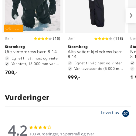
OUTLET
Barn
Barn
Ba
(
15
)
(
118
)
Stormberg
Stormberg
St
Ute vinterdress barn 8-14
Alta vattert kjeledress barn
No
8-14
8-
Egnet til vår, høst og vinter
Egnet til vår, høst og vinter
Vanntett, 15 000 mm vannsøyle
Vannavstøtende (5 000 mm vannsøyle)
700,-
999,-
1 
Vurderinger
Levert av
4.2
4.2
4.2
star
star
103 Vurderinger, 1 Spørsmål og svar