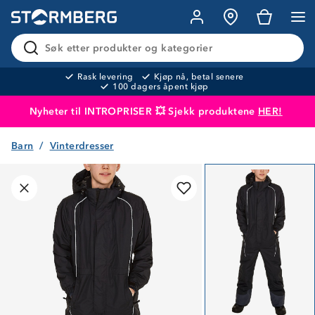
Søk etter produkter og kategorier
Rask levering
Kjøp nå, betal senere
100 dagers åpent kjøp
Nyheter til INTROPRISER 💥 Sjekk produktene
HER!
Barn
Vinterdresser
Produktet er lagt i handlekurven
Til kassen