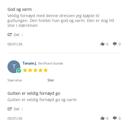
God og varm
Review
review
Veldig fornøyd med denne dressen jeg kjøpte til
by
stating
guttungen. Den holder han god og varm. Den er dog litt
Marlin
God
stor i størrelsen
S.
og
'
on
varm
Del
Share
6
Review
06/01/26
0
0
Jan
Om Stormberg
by
2026
Marlin
Verdigrunnlag
S.
on
Torunn J.
Verifisert kunde
T
6
Klima og miljø
5.0
Trelagsprinsippet barn
Jan
star
Kundeservice
2026
rating
Størrelse
Stor
Etisk handel
Alt du trenger til Norgesferien
Kontakt oss
Dyreetikk
Gutten er veldig fornøyd go
Dette trenger du til barnehagen
Review
review
Gutten er veldig fornøyd go og varm
Konkurransevinnere
1% til samfunnet
by
stating
Gravidklær
'
Torunn
Gutten
Del
Kundeklubb
Share
J.
er
Inkludering
Review
Hvordan velge riktig turtøy?
05/01/26
0
0
on
veldig
Norgesferie 🇳🇴
Våre butikker
by
5
fornøyd
Materialer
Torunn