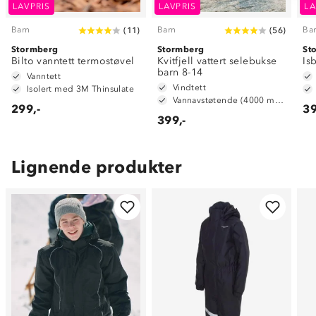
LAVPRIS
LAVPRIS
LA
Barn
Barn
Ba
(
11
)
(
56
)
Stormberg
Stormberg
St
Bilto vanntett termostøvel
Kvitfjell vattert selebukse
Is
barn 8-14
Vanntett
Vindtett
Isolert med 3M Thinsulate
Vannavstøtende (4000 mm vannsøyle)
299,-
39
399,-
Lignende produkter