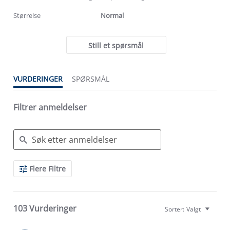
rating
rating
Størrelse
Normal
Still et spørsmål
VURDERINGER
SPØRSMÅL
Filtrer anmeldelser
Search
Flere Filtre
Reviews
103 Vurderinger
Sorter:
Valgt