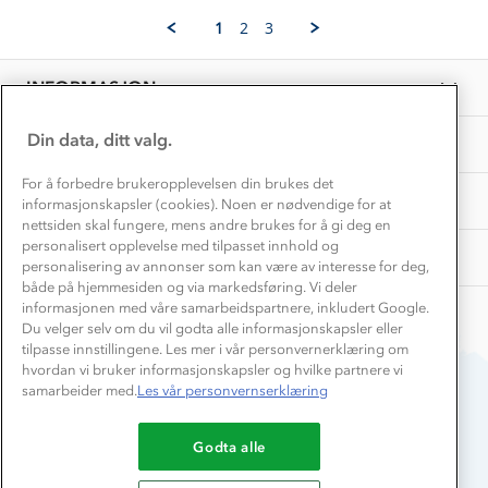
Jan
go
Vask og vedlikehold
J.
Få turinspirasjon og tips her⛰
2026
Bedrift, barnehage og SFO
1
2
3
on
Personvern
EL-retur
5
Overnatte utendørs⛺
Presse
Jan
Samarbeide med oss?
INFORMASJON
2026
Store størrelser
Storms turtips🐿️
Jobbe hos oss?
Turmat oppskrifter
Din data, ditt valg.
OM OSS
Leirskole 🥾
Beredskap
For å forbedre brukeropplevelsen din brukes det
Barnehageansatt
TIPS OG RÅD
informasjonskapsler (cookies). Noen er nødvendige for at
nettsiden skal fungere, mens andre brukes for å gi deg en
Tips til hyttetur
personalisert opplevelse med tilpasset innhold og
AKTIVITETER
personalisering av annonser som kan være av interesse for deg,
både på hjemmesiden og via markedsføring. Vi deler
informasjonen med våre samarbeidspartnere, inkludert Google.
Du velger selv om du vil godta alle informasjonskapsler eller
tilpasse innstillingene. Les mer i vår personvernerklæring om
hvordan vi bruker informasjonskapsler og hvilke partnere vi
samarbeider med.
Les vår personvernserklæring
Du betaler enkelt med
Godta alle