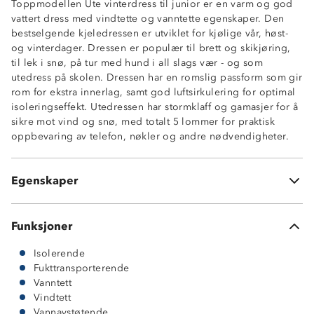
Toppmodellen Ute vinterdress til junior er en varm og god
Vannavstøtende glidelåser
vattert dress med vindtette og vanntette egenskaper. Den
Noe oversized passform
bestselgende kjeledressen er utviklet for kjølige vår, høst-
Stormklaff i front
og vinterdager. Dressen er populær til brett og skikjøring,
Totalt 5 lommer
til lek i snø, på tur med hund i all slags vær - og som
2 glidelåslommer
utedress på skolen. Dressen har en romslig passform som gir
2 innerlommer
rom for ekstra innerlag, samt god luftsirkulering for optimal
1 brystlomme
isoleringseffekt. Utedressen har stormklaff og gamasjer for å
Ventilasjonsåpninger under armene
sikre mot vind og snø, med totalt 5 lommer for praktisk
Avtagbar hette med justeringsmuligheter
oppbevaring av telefon, nøkler og andre nødvendigheter.
Hakebeskytter på glidelås
Refleksdetaljer
Borrelåsstramming nederst i beina
Egenskaper
Snøgamasjer i beina
Funksjoner
Isolerende
Fukttransporterende
Vanntett
Vindtett
Vannavstøtende