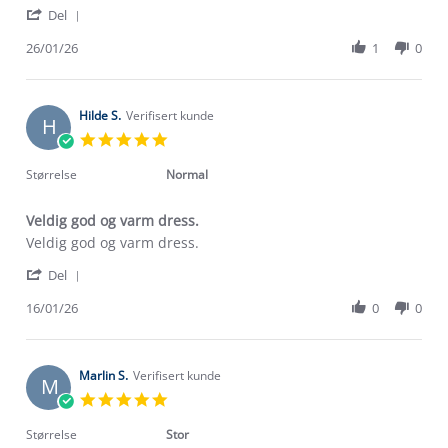
'
kristine
Kjempe
Del
Share
v.
god,
Review
26/01/26
1
0
on
anbefales
by
26
kristine
Jan
v.
2026
on
Hilde S.
Verifisert kunde
H
26
5.0
Jan
star
2026
rating
Størrelse
Normal
Veldig god og varm dress.
Review
review
Veldig god og varm dress.
by
stating
'
Hilde
Veldig
Del
Share
S.
god
Review
16/01/26
0
0
on
og
by
16
varm
Hilde
Jan
dress.
S.
2026
on
Marlin S.
Verifisert kunde
M
16
5.0
Jan
star
2026
rating
Størrelse
Stor