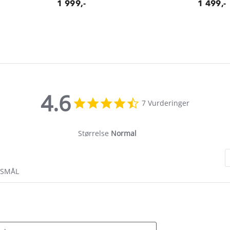
1 999,-
1 499,-
4.6
4.6
7 Vurderinger
star
rating
Størrelse
Normal
RSMÅL