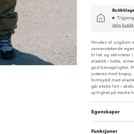
Butikklage
Tilgjeng
Velg butikk
Hovden til ungdom e
vannavstøtende egensk
Isolerende
til lek og aktiviteter
Vannavstøtende 
elastikk i hette, er
Fukttransporter
god bevegelighet. Ho
Utvendig lomme
justeres med knapp, 
Elastikk i midje
formsydd med elastikk
Fastmontert hett
går ekstra fort i ake
Utvendig bryst
synlighet på mørke h
Hakebeskytter p
Borrelås på erm
Avtagbare fotst
Egenskaper
Refleks
Funksjoner