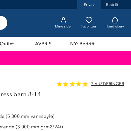
Privat
Bedrift
Mine sider
Favoritter
Handlekurv
Outlet
LAVPRIS
NY: Bedrift
7 VURDERINGER
LAVPRIS
ress barn 8-14
de (5 000 mm vannsøyle)
terende (3 000 mm g/m2/24t)