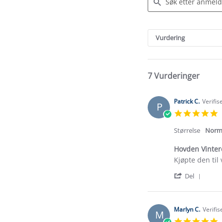
Search
Reviews
Vurdering
7 Vurderinger
Patrick C.
Verifis
P
5
s
r
Størrelse
Norm
Hovden Vinter
Review
review
Kjøpte den til
by
stating
'
Patrick
Hovden
Del
Shar
C.
Vinterdress
Revi
on
by
29
Patri
Jan
Marlyn C.
Verifis
M
C.
2026
5