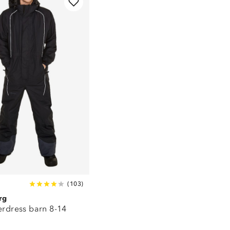
(
103
)
rg
erdress barn 8-14