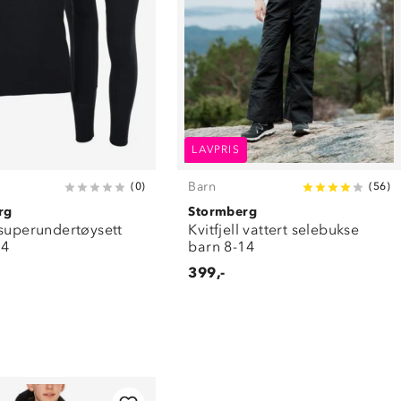
LAVPRIS
Barn
(
0
)
(
56
)
rg
Stormberg
 superundertøysett
Kvitfjell vattert selebukse
14
barn 8-14
399,-