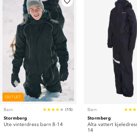
OUTLET
Barn
Barn
(
15
)
Stormberg
Stormberg
Ute vinterdress barn 8-14
Alta vattert kjeledres
14