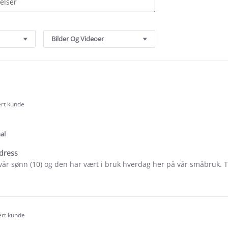
Bilder Og Videoer
ert kunde
.0
tar
ating
al
dress
 vår sønn (10) og den har vært i bruk hverdag her på vår småbruk. T
e
ew
ck
ert kunde
.0