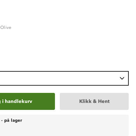
 Olive
 i handlekurv
Klikk & Hent
-
på lager