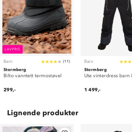
LAVPRIS
Barn
Barn
(
11
)
Stormberg
Stormberg
Bilto vanntett termostøvel
Ute vinterdress barn 
299,-
1 499,-
Lignende produkter