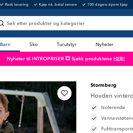
Rask levering
Kjøp nå, betal senere
100 dagers åpent kjøp
Søk etter produkter og kategorier
Barn
Sko
Turutstyr
Nyheter
Nyheter til INTROPRISER 💥 Sjekk produktene
HER!
Produktet er lagt i handlekurven
Til kassen
Stormberg
LAVPRIS
Hovden vinterd
Isolerende
Vannavstøten
Fukttranspor