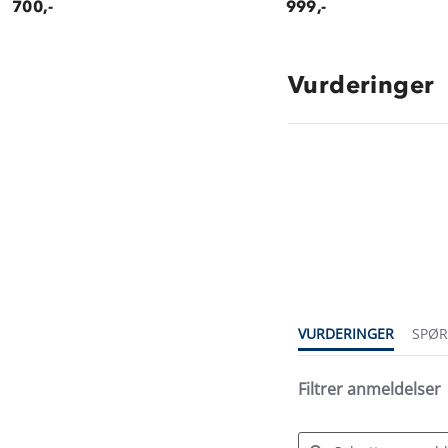
700,-
999,-
Vurderinger
4.6
star
rating
VURDERINGER
SPØ
Filtrer anmeldelser