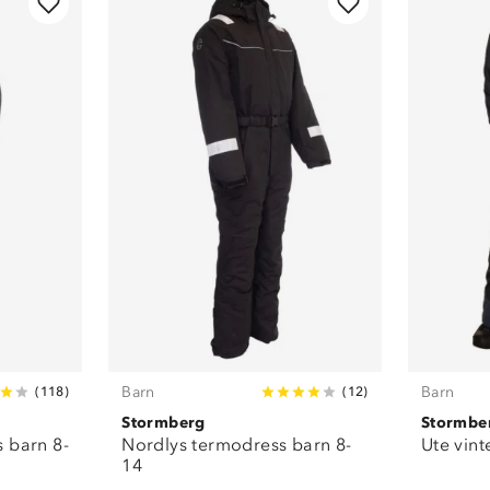
Barn
Barn
(
118
)
(
12
)
Stormberg
Stormbe
s barn 8-
Nordlys termodress barn 8-
Ute vint
14