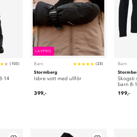
LAVPRIS
Barn
Barn
(
103
)
(
23
)
Stormberg
Stormbe
8-14
Isbre vott med ullfôr
Skogsti
barn 8-
399,-
199,-