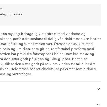
r:
elig i 0 butikk
r en myk og behagelig vinterdress med vindtette og
aper, perfekt fra senhøst til tidlig vår. Heldressen kan brukes
 i snø, på ski og turer i variert vær. Dressen er utviklet med
(5 000 mm vannsøyle)
mer, bein og i midjen, som gir en komfortabel passform med
ende (3 000 mm g/m2/24t)
vden har praktiske fotstropper i beina, som kan tas av og
 med glidelås
så den sitter godt på skoen og ikke glipper. Hetten er
, ermer og bein
, slik at den sitter godt på selv om vinden tar tak eller det
e med elastikk
bakken. Heldressen har refleksdetaljer på ermet som bidrar til
lomme med glidelås
øst- og vinterdager.
å hovedglidelås
er
ropper