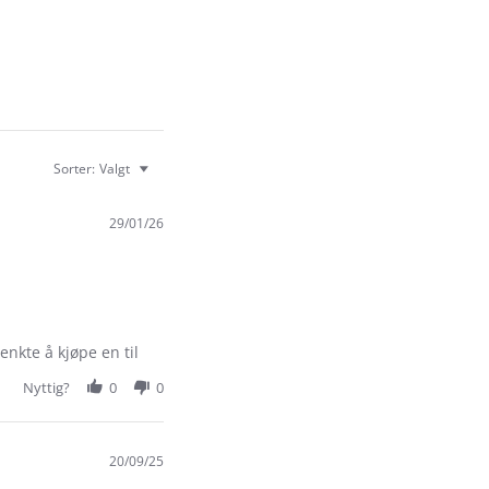
Sorter:
Valgt
29/01/26
enkte å kjøpe en til
Nyttig?
0
0
20/09/25