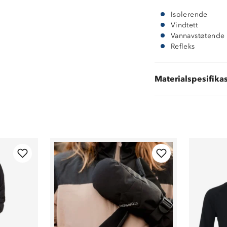
Isolerende
Vindtett
Vannavstøtende
Refleks
Materialspesifika
100 % polyester