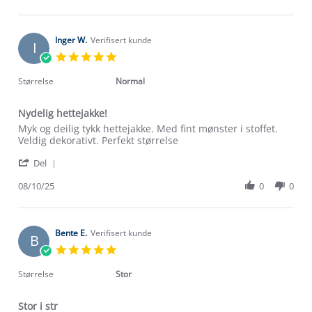
by
8
Vivian
Jan
S.
2026
on
Inger W.
Verifisert kunde
I
8
5.0
Jan
star
2026
rating
Størrelse
Normal
Nydelig hettejakke!
Review
review
Myk og deilig tykk hettejakke. Med fint mønster i stoffet.
by
stating
Veldig dekorativt. Perfekt størrelse
Inger
Nydelig
'
W.
hettejakke!
Del
Share
on
Review
08/10/25
0
0
8
by
Oct
Inger
2025
W.
on
Bente E.
Verifisert kunde
B
8
5.0
Oct
star
2025
rating
Størrelse
Stor
Stor i str