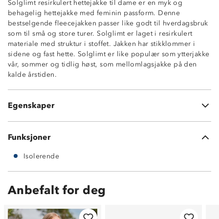
Solglimt resirkulert hettejakke til dame er en myk og
behagelig hettejakke med feminin passform. Denne
bestselgende fleecejakken passer like godt til hverdagsbruk
som til små og store turer. Solglimt er laget i resirkulert
materiale med struktur i stoffet. Jakken har stikklommer i
Isolerende
sidene og fast hette. Solglimt er like populær som ytterjakke
Fast hette
vår, sommer og tidlig høst, som mellomlagsjakke på den
Stikklommer
kalde årstiden.
Antinuppebehandlet
Innsvingt passform
200 grams fleecekvalitet
Egenskaper
100% resirkulert polyester
Funksjoner
Isolerende
Anbefalt for deg