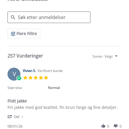
Search
Flere Filtre
Reviews
257 Vurderinger
Sorter:
Valgt
Vivian S.
Verifisert kunde
V
5.0
star
rating
Størrelse
Normal
Flott jakke
Review
review
Fin jakke med god kvalitet, fin brun farge og fine detaljer.
by
stating
'
Vivian
Flott
Del
Share
S.
jakke
Review
08/01/26
0
0
on