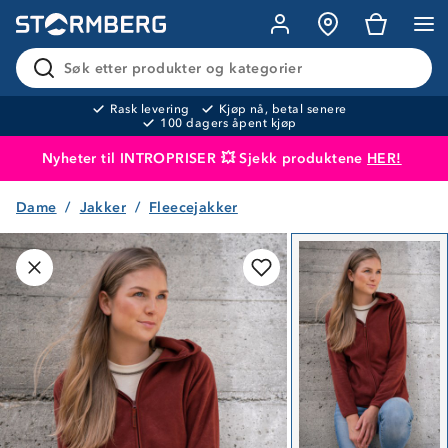
Søk etter produkter og kategorier
Rask levering
Kjøp nå, betal senere
100 dagers åpent kjøp
Nyheter til INTROPRISER 💥 Sjekk produktene
HER!
Dame
Jakker
Fleecejakker
Produktet er lagt i handlekurven
Til kassen