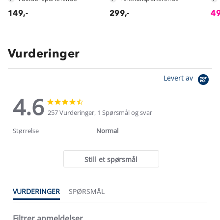
149,-
299,-
49
Vurderinger
Levert av
4.6
4.6
4.6
star
star
257 Vurderinger, 1 Spørsmål og svar
rating
rating
Størrelse
Normal
Still et spørsmål
VURDERINGER
SPØRSMÅL
Filtrer anmeldelser