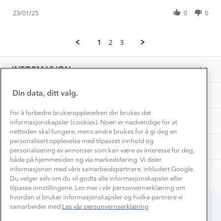
Kundeklubb
Share
23
Inkludering
Review
Hvordan velge riktig turtøy?
23/01/25
0
0
Jan
Norgesferie 🇳🇴
Våre butikker
by
2025
Materialer
Delphine
Vask og vedlikehold
S.
Få turinspirasjon og tips her⛰
Bedrift, barnehage og SFO
1
2
3
on
Personvern
EL-retur
23
Overnatte utendørs⛺
Presse
Jan
Samarbeide med oss?
INFORMASJON
2025
Store størrelser
Storms turtips🐿️
Jobbe hos oss?
Turmat oppskrifter
Din data, ditt valg.
OM OSS
Leirskole 🥾
Beredskap
For å forbedre brukeropplevelsen din brukes det
Barnehageansatt
TIPS OG RÅD
informasjonskapsler (cookies). Noen er nødvendige for at
nettsiden skal fungere, mens andre brukes for å gi deg en
Tips til hyttetur
personalisert opplevelse med tilpasset innhold og
AKTIVITETER
personalisering av annonser som kan være av interesse for deg,
både på hjemmesiden og via markedsføring. Vi deler
informasjonen med våre samarbeidspartnere, inkludert Google.
Du velger selv om du vil godta alle informasjonskapsler eller
tilpasse innstillingene. Les mer i vår personvernerklæring om
hvordan vi bruker informasjonskapsler og hvilke partnere vi
samarbeider med.
Les vår personvernserklæring