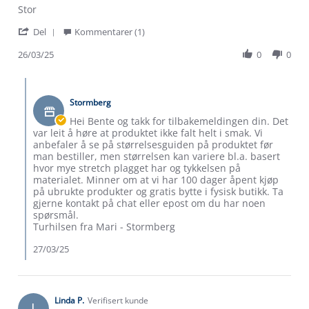
Review
review
Stor
by
stating
'
Bente
Stor
Del
Kommentarer (1)
Share
E.
i
Review
26/03/25
0
0
on
str
by
26
Bente
Mar
Comments
E.
2025
by
on
Stormberg
Butikkeier
26
on
Hei Bente og takk for tilbakemeldingen din. Det
Mar
Review
var leit å høre at produktet ikke falt helt i smak. Vi
2025
by
anbefaler å se på størrelsesguiden på produktet før
Bente
man bestiller, men størrelsen kan variere bl.a. basert
E.
hvor mye stretch plagget har og tykkelsen på
on
materialet. Minner om at vi har 100 dager åpent kjøp
26
på ubrukte produkter og gratis bytte i fysisk butikk. Ta
Mar
gjerne kontakt på chat eller epost om du har noen
2025
spørsmål.
Turhilsen fra Mari - Stormberg
27/03/25
Linda P.
Verifisert kunde
L