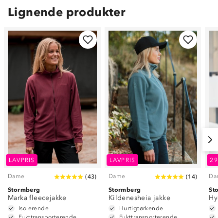
Lignende produkter
LAVPRIS
LAVPRIS
2
Dame
Dame
Da
(
43
)
(
14
)
Stormberg
Stormberg
St
Marka fleecejakke
Kildenesheia jakke
Hy
Isolerende
Hurtigtørkende
Fukttransporterende
Fukttransporterende