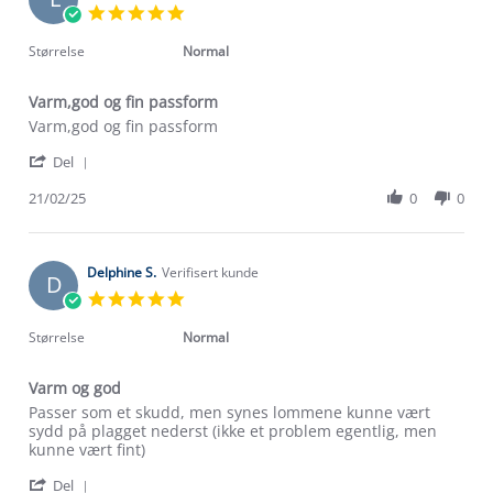
5.0
star
rating
Størrelse
Normal
Varm,god og fin passform
Review
review
Varm,god og fin passform
by
stating
'
Linda
Varm,god
Del
Share
P.
og
Review
21/02/25
0
0
on
fin
by
21
passform
Linda
Feb
Om Stormberg
P.
2025
on
Delphine S.
Verifisert kunde
D
Verdigrunnlag
21
5.0
Feb
star
2025
Klima og miljø
rating
Størrelse
Normal
Trelagsprinsippet barn
Kundeservice
Etisk handel
Varm og god
Alt du trenger til Norgesferien
Kontakt oss
Review
review
Passer som et skudd, men synes lommene kunne vært
Dyreetikk
by
stating
sydd på plagget nederst (ikke et problem egentlig, men
Dette trenger du til barnehagen
Delphine
Varm
kunne vært fint)
Konkurransevinnere
1% til samfunnet
S.
og
Gravidklær
'
on
god
Del