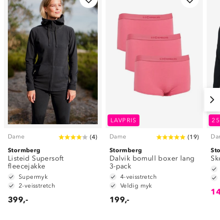
LAVPRIS
2
Dame
Dame
Da
(
4
)
(
19
)
Stormberg
Stormberg
St
Listeid Supersoft
Dalvik bomull boxer lang
Sk
fleecejakke
3-pack
Supermyk
4-veisstretch
2-veisstretch
Veldig myk
14
399,-
199,-