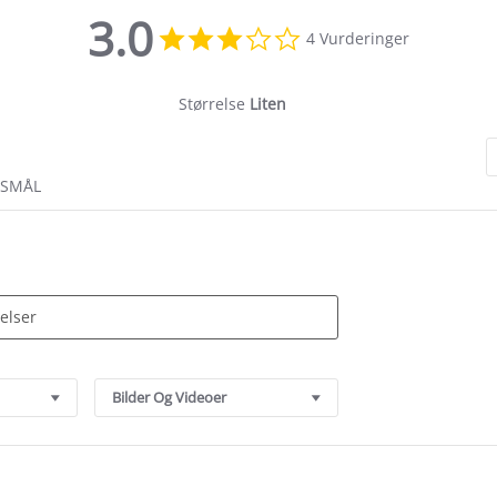
3.0
3.0
4 Vurderinger
star
rating
Størrelse
Liten
RSMÅL
Bilder Og Videoer