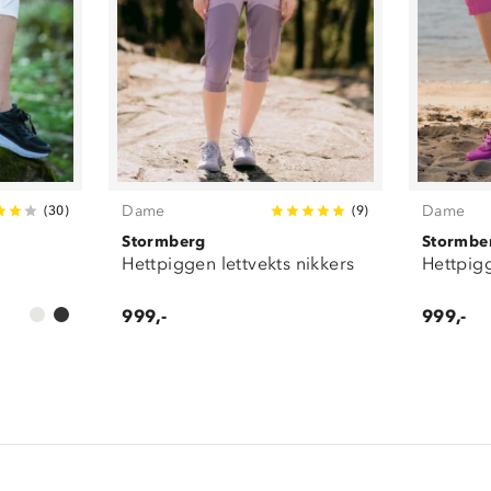
Dame
Dame
(
30
)
(
9
)
Stormberg
Stormbe
Hettpiggen lettvekts nikkers
Hettpigg
999,-
999,-