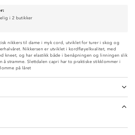
r:
elig i 2 butikker
isk nikkers til dame i myk cord, utviklet for turer i skog og
alvåret. Nikkersen er utviklet i kordfløyelkvalitet, med
ed kneet, og har elastikk både i benåpningen og linningen slik
en å stramme. Slettdalen capri har to praktiske stikklommer i
i sidene
slomme på låret
d glidelås
ninger
ng