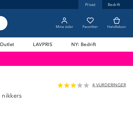
Privat
Bedrift
Mine sider
Favoritter
Handlekurv
Outlet
LAVPRIS
NY: Bedrift
4 VURDERINGER
LAVPRIS
 nikkers