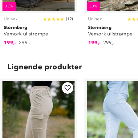
33%
33%
Unisex
Unisex
(
12
)
Stormberg
Stormberg
Vemork ullstrømpe
Vemork ullstrømpe
199,-
299,-
199,-
299,-
Lignende produkter