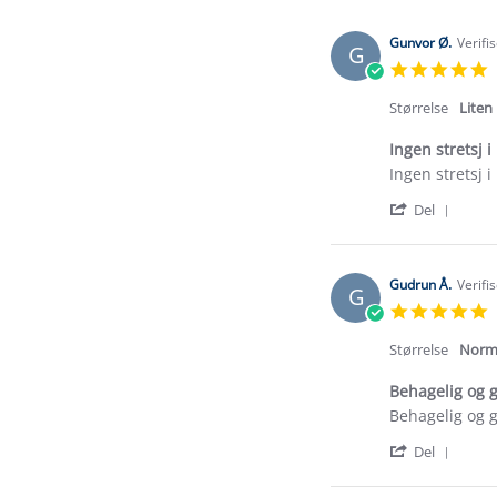
Gunvor Ø.
Verifi
G
5
s
r
Størrelse
Liten
Ingen stretsj 
Review
review
Ingen stretsj 
by
stating
'
Gunvor
Ingen
Del
Shar
Ø.
stretsj
Revi
on
i
by
5
produktet
Gunv
Jul
Gudrun Å.
Verifi
G
Ø.
2026
5
on
s
5
r
Størrelse
Norm
Jul
2026
Behagelig og 
Review
review
Behagelig og 
by
stating
'
Gudrun
Behagelig
Del
Shar
Å.
og
Revi
on
god