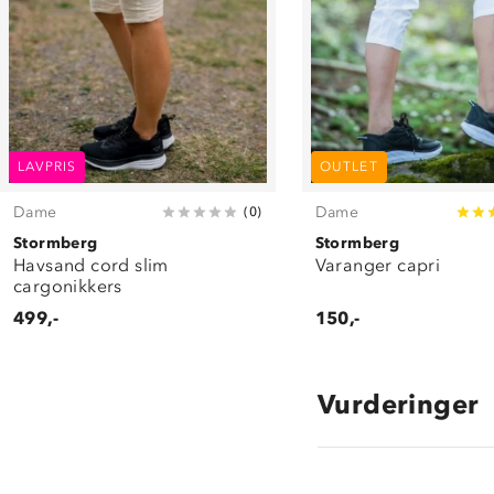
LAVPRIS
OUTLET
Dame
Dame
(
0
)
Stormberg
Stormberg
Havsand cord slim
Varanger capri
cargonikkers
499,-
150,-
Vurderinger