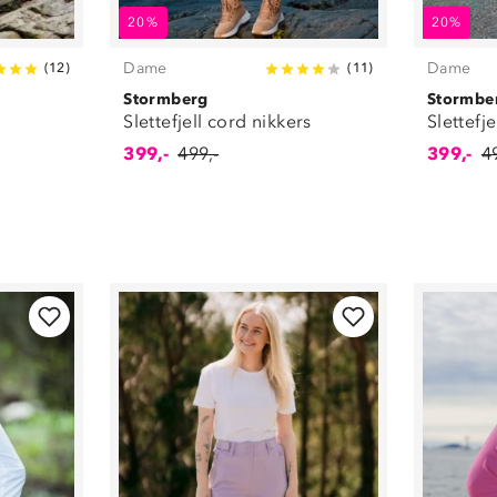
20%
20%
Dame
Dame
(
12
)
(
11
)
Stormberg
Stormbe
Slettefjell cord nikkers
Slettefj
399,-
499,-
399,-
4