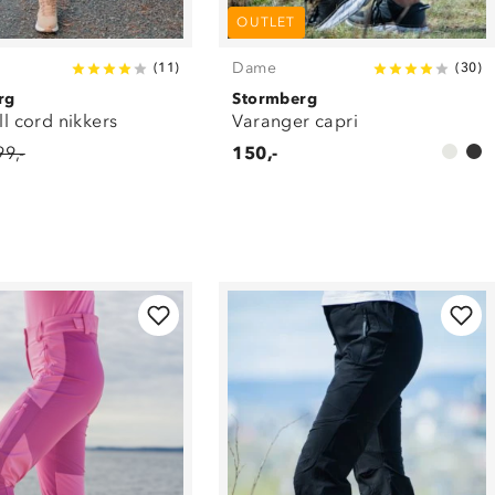
OUTLET
Dame
(
11
)
(
30
)
rg
Stormberg
ell cord nikkers
Varanger capri
99,-
150,-