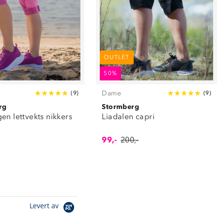
OUTLET
50%
Dame
(
9
)
(
9
)
rg
Stormberg
en lettvekts nikkers
Liadalen capri
99,-
200,-
Levert av