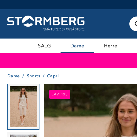
SALG
Dame
Herre
Dame
Shorts
Capri
LAVPRIS
LAVPRIS