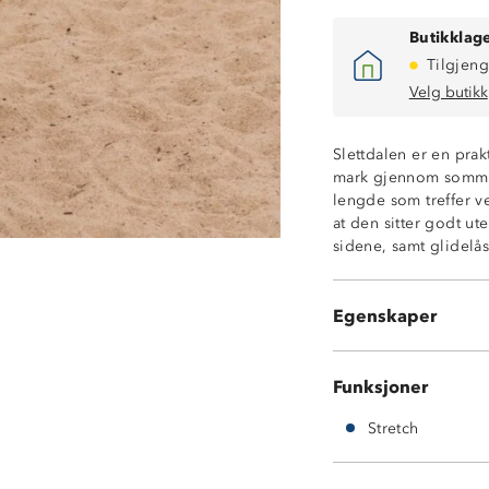
Butikklage
Tilgjeng
Velg butikk
Slettdalen er en prakt
2-veisstretch
mark gjennom sommerh
Myk cord
lengde som treffer v
Høy i livet
at den sitter godt ut
To stikklommer 
sidene, samt glidelå
En lårlomme me
Elastisk linning
Elastiske benåp
Egenskaper
Kroppsnær faso
Funksjoner
Stretch