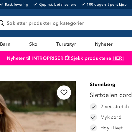
Rask levering
Kjøp nå, betal senere
100 dagers åpent kjøp
Søk etter produkter og kategorier
Barn
Sko
Turutstyr
Nyheter
Nyheter til INTROPRISER 💥 Sjekk produktene
HER!
Produktet er lagt i handlekurven
Til kassen
Stormberg
LAVPRIS
Slettdalen cord
2-veisstretch
Myk cord
Høy i livet