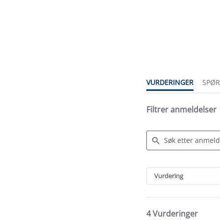
3.0
star
rating
VURDERINGER
SPØ
Filtrer anmeldelser
Search
Reviews
Vurdering
4 Vurderinger