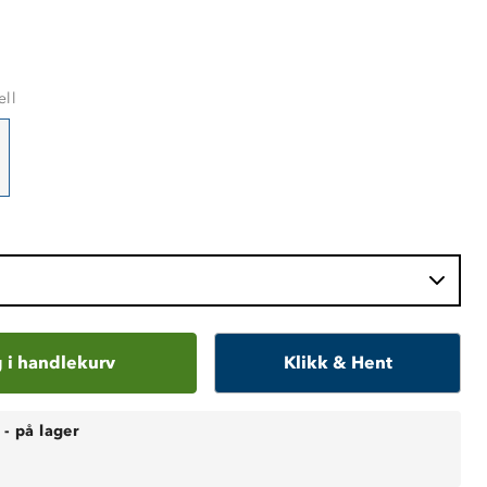
ell
 i handlekurv
Klikk & Hent
-
på lager