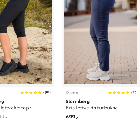
Dame
(
99
)
(
7
)
rg
Stormberg
 lettvektscapri
Bris lettvekts turbukse
99,-
699,-