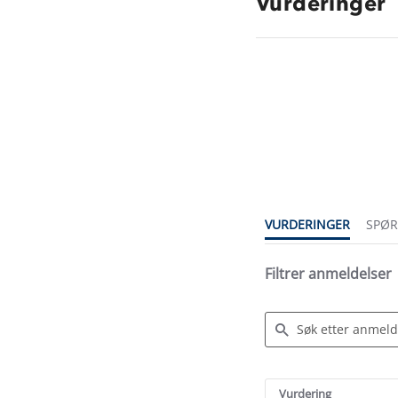
Vurderinger
4.8
star
rating
VURDERINGER
SPØ
Filtrer anmeldelser
Search
Reviews
Vurdering