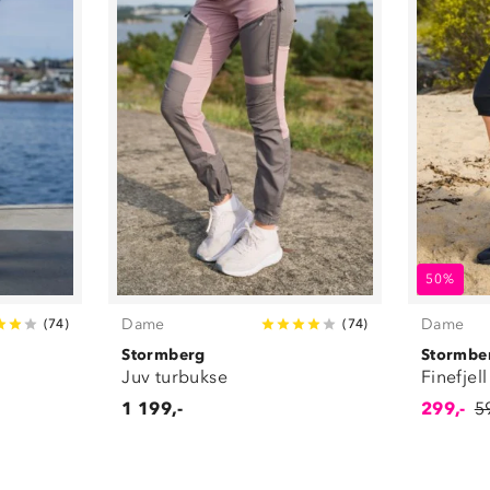
50%
Dame
Dame
(
74
)
(
74
)
Stormberg
Stormbe
Juv turbukse
Finefjell
1 199,-
299,-
5