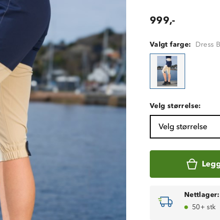
999,-
Valgt farge:
Dress B
Velg størrelse:
Velg størrelse
Legg
Nettlager:
50+ stk