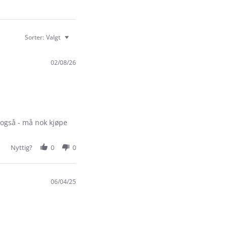
Sorter:
Valgt
02/08/26
år også - må nok kjøpe
Nyttig?
0
0
06/04/25