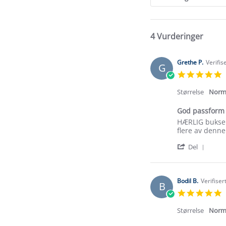
4 Vurderinger
Grethe P.
Verifis
G
5
s
r
Størrelse
Norm
God passform
Review
review
HÆRLIG bukse å 
by
stating
flere av denne
Grethe
God
'
P.
passform
Del
Shar
on
Revi
2
by
Aug
Gret
2026
Bodil B.
Verifiser
B
P.
5
on
s
2
r
Størrelse
Norm
Aug
2026