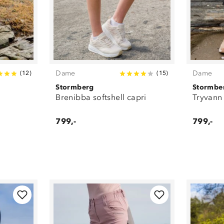
Dame
Dame
(
12
)
(
15
)
Stormberg
Stormbe
Brenibba softshell capri
Tryvann
799,-
799,-