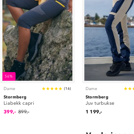
56%
Dame
Dame
(
16
)
Stormberg
Stormberg
Liabekk capri
Juv turbukse
399,-
899,-
1 199,-