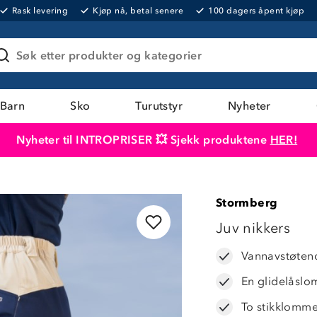
Rask levering
Kjøp nå, betal senere
100 dagers åpent kjøp
Søk etter produkter og kategorier
Barn
Sko
Turutstyr
Nyheter
Nyheter til INTROPRISER 💥 Sjekk produktene
HER!
Produktet er lagt i handlekurven
Til kassen
Stormberg
Juv nikkers
Vannavstøten
En glidelåslo
To stikklomm