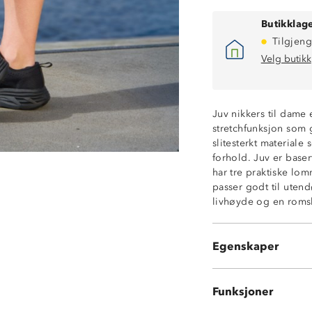
Butikklage
Tilgjeng
Velg butikk
Juv nikkers til dame 
stretchfunksjon som g
Vannavstøtende
slitesterkt materiale 
En glidelåslomm
forhold. Juv er bas
To stikklommer
har tre praktiske lom
Beltehemper
passer godt til utend
Borrelåsstramm
livhøyde og en romsl
Forsterket på b
Trykknapp med 
Elastisk linning
Egenskaper
Høy livhøyde
Funksjoner