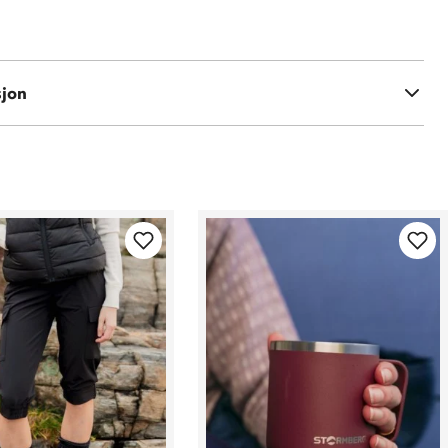
 65% polyester / 35% bomull
sjon
e: 92% nylon / 8% elastan (4-veis stretch)