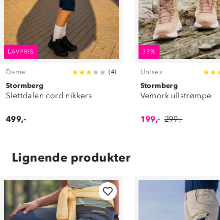
LAVPRIS
33%
Dame
Unisex
(
4
)
Stormberg
Stormberg
Slettdalen cord nikkers
Vemork ullstrømpe
499,-
199,-
299,-
Lignende produkter