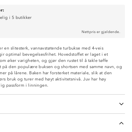
r:
elig i 5 butikker
Nettpris er gjeldende.
er en slitesterk, vannavstøtende turbukse med 4-veis
ir optimal bevegelsesfrihet. Hovedstoffet er laget i et
som øker varigheten, og gjør den rustet til å takle tøffe
e på låret
ert på den populære buksen og shortsen med samme navn, og
mer på lårene. Baken har forsterket materiale, slik at den
ørs bruk og turer med høyt aktivitetsnivå. Juv har høy
ing i benåpningen
ig passform i linningen.
aken
borrelås