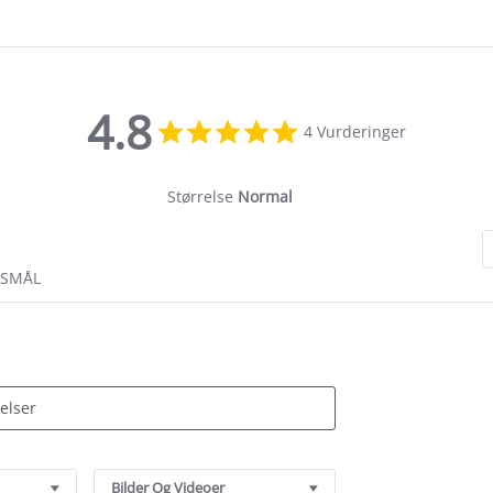
4.8
4.8
4 Vurderinger
star
rating
Størrelse
Normal
RSMÅL
Bilder Og Videoer