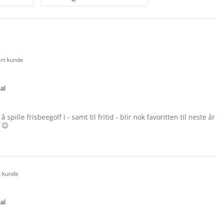
ert kunde
.0
tar
ating
al
spille frisbeegolf i - samt til fritid - blir nok favoritten til neste 
 😉
e
ew
he
t kunde
.0
tar
ating
al