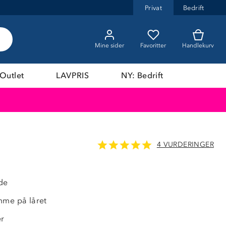
Privat
Bedrift
Mine sider
Favoritter
Handlekurv
Outlet
LAVPRIS
NY: Bedrift
4 VURDERINGER
de
mme på låret
er