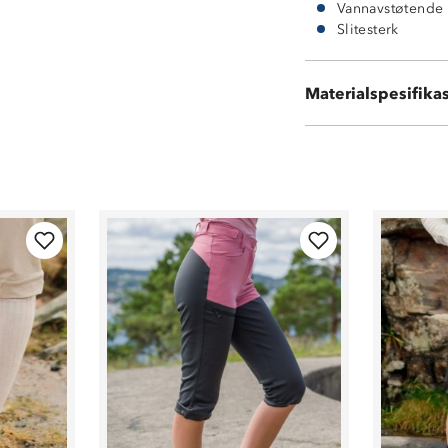
Vannavstøtende
Slitesterk
Hovedmateriale:
Materialspesifika
Kontrastmaterial