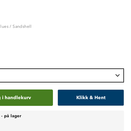
lues / Sandshell
 i handlekurv
Klikk & Hent
-
på lager