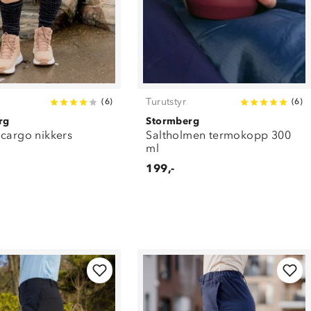
Turutstyr
(
6
)
(
6
)
rg
Stormberg
 cargo nikkers
Saltholmen termokopp 300
ml
199,-