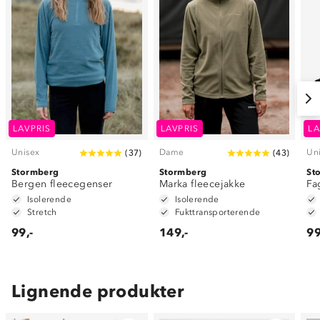
LAVPRIS
LAVPRIS
LA
Unisex
Dame
Un
(
37
)
(
43
)
Stormberg
Stormberg
St
Bergen fleecegenser
Marka fleecejakke
Fa
Isolerende
Isolerende
Stretch
Fukttransporterende
99,-
149,-
99
Lignende produkter