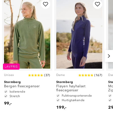
LAVPRIS
Unisex
Dame
Da
(
37
)
(
167
)
Stormberg
Stormberg
St
Bergen fleecegenser
Fløyen høyhalset
Mo
fleecegenser
Zi
Isolerende
Fukttransporterende
Stretch
Hurtigtørkende
99,-
199,-
29