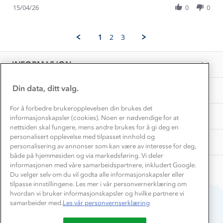
Inkludering
Review
Hvordan velge riktig turtøy?
15/04/26
0
0
on
god
Norgesferie 🇳🇴
Våre butikker
by
15
Materialer
Inger
Apr
Vask og vedlikehold
N.
Få turinspirasjon og tips her⛰
2026
Bedrift, barnehage og SFO
1
2
3
on
Personvern
EL-retur
15
Overnatte utendørs⛺
Presse
Apr
Samarbeide med oss?
INFORMASJON
2026
Store størrelser
Storms turtips🐿️
Jobbe hos oss?
Turmat oppskrifter
Din data, ditt valg.
OM OSS
Leirskole 🥾
Beredskap
For å forbedre brukeropplevelsen din brukes det
Barnehageansatt
TIPS OG RÅD
informasjonskapsler (cookies). Noen er nødvendige for at
nettsiden skal fungere, mens andre brukes for å gi deg en
Tips til hyttetur
personalisert opplevelse med tilpasset innhold og
AKTIVITETER
personalisering av annonser som kan være av interesse for deg,
både på hjemmesiden og via markedsføring. Vi deler
informasjonen med våre samarbeidspartnere, inkludert Google.
Du velger selv om du vil godta alle informasjonskapsler eller
tilpasse innstillingene. Les mer i vår personvernerklæring om
hvordan vi bruker informasjonskapsler og hvilke partnere vi
samarbeider med.
Les vår personvernserklæring
Du betaler enkelt med