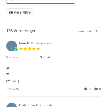
Search
Flere Filtre
Reviews
133 Vurderinger
Sorter:
Valgt
Janne H.
Verifisert kunde
J
5.0
star
rating
Størrelse
Normal
❤️
Review
review
❤️
by
stating
'
Janne
❤️
Del
Share
H.
Review
15/07/26
0
0
on
by
15
Janne
Jul
H.
2026
on
Kristin T.
Verifisert kunde