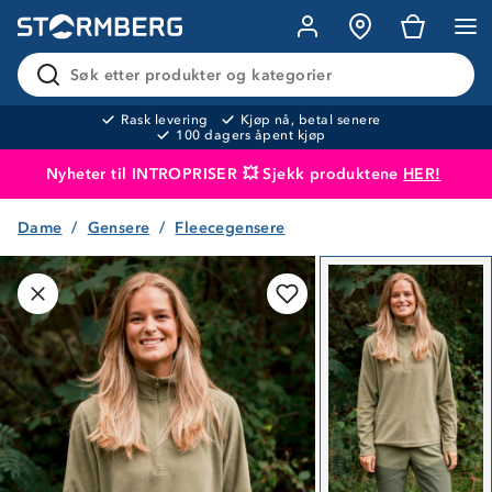
Søk etter produkter og kategorier
Rask levering
Kjøp nå, betal senere
100 dagers åpent kjøp
Nyheter til INTROPRISER 💥 Sjekk produktene
HER!
Dame
Gensere
Fleecegensere
Produktet er lagt i handlekurven
Til kassen