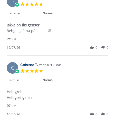
K
15
5.0
Jul
star
2026
rating
Størrelse
Normal
Jakke oh flis genser
Review
review
Behgelig å ha på. . . . . . 😊
by
stating
'
Kristin
Jakke
Del
Share
T.
oh
Review
12/07/26
0
0
on
flis
by
12
genser
Kristin
Jul
T.
2026
on
Catherine T.
Verifisert kunde
C
12
5.0
Jul
star
2026
rating
Størrelse
Normal
Helt grei
Review
review
Helt grei genser
by
stating
'
Catherine
Helt
Del
Share
T.
grei
Review
10/05/26
0
0
on