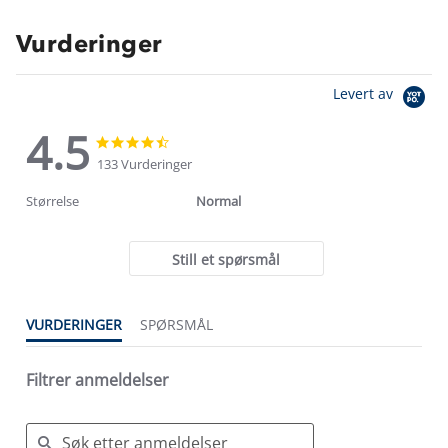
Vurderinger
Levert av
4.5
4.5
4.5
star
star
133 Vurderinger
rating
rating
Størrelse
Normal
Still et spørsmål
VURDERINGER
SPØRSMÅL
Filtrer anmeldelser