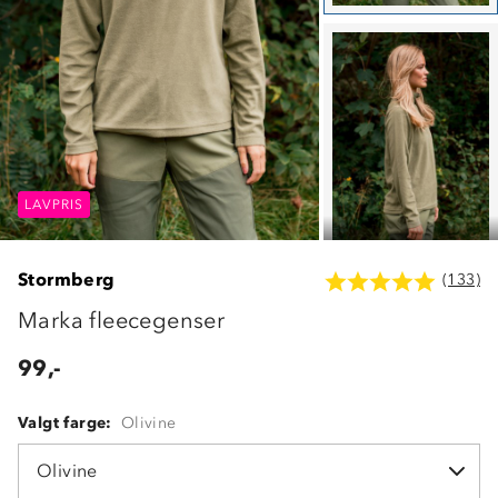
LAVPRIS
LAVPRIS
LAVPRIS
Stormberg
(133)
Marka fleecegenser
99,-
Valgt farge:
Olivine
Olivine