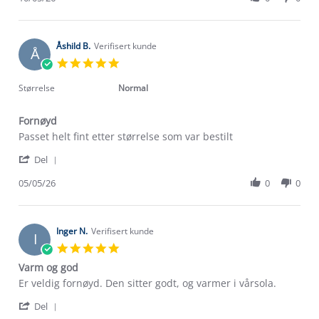
by
10
Catherine
May
T.
2026
on
Åshild B.
Verifisert kunde
Å
10
5.0
May
star
2026
rating
Størrelse
Normal
Fornøyd
Review
review
Passet helt fint etter størrelse som var bestilt
by
stating
Om Stormberg
'
Åshild
Fornøyd
Del
Share
B.
Verdigrunnlag
Review
05/05/26
0
0
on
by
5
Åshild
Klima og miljø
May
Trelagsprinsippet barn
B.
2026
Kundeservice
on
Inger N.
Verifisert kunde
Etisk handel
I
5
Alt du trenger til Norgesferien
5.0
May
Kontakt oss
star
Dyreetikk
Varm og god
2026
rating
Dette trenger du til barnehagen
Review
review
Er veldig fornøyd. Den sitter godt, og varmer i vårsola.
Konkurransevinnere
1% til samfunnet
by
stating
Gravidklær
'
Inger
Varm
Del
Kundeklubb
Share
N.
og