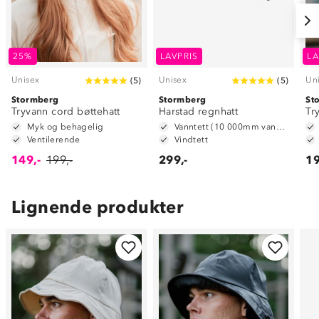
25%
LAVPRIS
LA
Unisex
Unisex
Un
(
5
)
(
5
)
Stormberg
Stormberg
St
Tryvann cord bøttehatt
Harstad regnhatt
Tr
Myk og behagelig
Vanntett (10 000mm vannsøyle)
Ventilerende
Vindtett
149,-
199,-
299,-
19
Lignende produkter