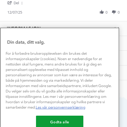
Våre butikker
'
Lisbeth
God
Del
Materialer
Share
Vask og vedlikehold
M.
passform.
Få turinspirasjon og tips her⛰
Bedrift, barnehage og SFO
Review
12/07/25
0
0
on
Solid
Personvern
by
12
søm.
EL-retur
Lisbeth
Overnatte utendørs⛺
Jul
Veldig
Presse
M.
Samarbeide med oss?
2025
INFORMASJON
Store størrelser
on
Storms turtips🐿️
12
Jobbe hos oss?
Jul
Turmat oppskrifter
Din data, ditt valg.
OM OSS
Leirskole 🥾
2025
Beredskap
For å forbedre brukeropplevelsen din brukes det
Barnehageansatt
TIPS OG RÅD
informasjonskapsler (cookies). Noen er nødvendige for at
nettsiden skal fungere, mens andre brukes for å gi deg en
Tips til hyttetur
personalisert opplevelse med tilpasset innhold og
AKTIVITETER
personalisering av annonser som kan være av interesse for deg,
både på hjemmesiden og via markedsføring. Vi deler
informasjonen med våre samarbeidspartnere, inkludert Google.
Du velger selv om du vil godta alle informasjonskapsler eller
tilpasse innstillingene. Les mer i vår personvernerklæring om
hvordan vi bruker informasjonskapsler og hvilke partnere vi
samarbeider med.
Les vår personvernserklæring
Du betaler enkelt med
Godta alle