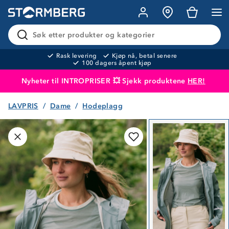
Søk etter produkter og kategorier
Rask levering
Kjøp nå, betal senere
100 dagers åpent kjøp
Nyheter til INTROPRISER 💥 Sjekk produktene
HER!
LAVPRIS
Dame
Hodeplagg
Produktet er lagt i handlekurven
Til kassen