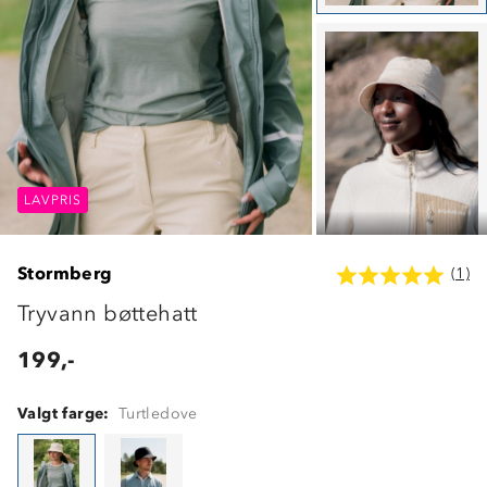
LAVPRIS
LAVPRIS
LAVPRIS
Stormberg
(1)
Tryvann bøttehatt
199,-
Valgt farge:
Turtledove