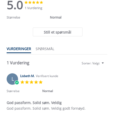
5.0
5.0
5.0
star
star
1 Vurdering
rating
rating
Størrelse
Normal
Still et spørsmål
Om Stormberg
VURDERINGER
SPØRSMÅL
Verdigrunnlag
1 Vurdering
Sorter:
Valgt
Klima og miljø
Trelagsprinsippet barn
Kundeservice
Lisbeth M.
Verifisert kunde
Etisk handel
L
Alt du trenger til Norgesferien
5.0
Kontakt oss
star
Dyreetikk
Dette trenger du til barnehagen
rating
Størrelse
Normal
Konkurransevinnere
1% til samfunnet
Gravidklær
God passform. Solid søm. Veldig
Kundeklubb
Inkludering
Review
review
God passform. Solid søm. Veldig godt fornøyd.
Hvordan velge riktig turtøy?
by
stating
Norgesferie 🇳🇴