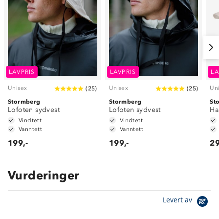
LAVPRIS
LAVPRIS
LA
Unisex
Unisex
Un
(
25
)
(
25
)
Stormberg
Stormberg
St
Lofoten sydvest
Lofoten sydvest
Ha
Vindtett
Vindtett
Vanntett
Vanntett
199,-
199,-
29
Vurderinger
Levert av