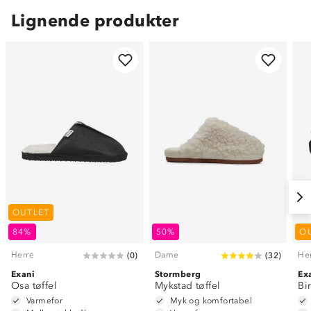
Lignende produkter
OUTLET
84%
50%
O
Herre
Dame
He
(
0
)
(
32
)
Exani
Stormberg
Ex
Osa tøffel
Mykstad tøffel
Bir
Varmefor
Myk og komfortabel