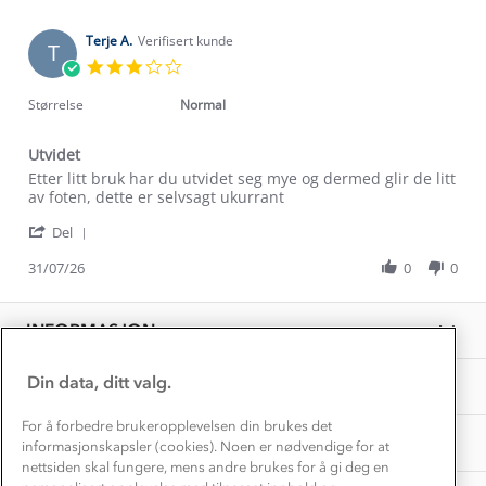
Klima og miljø
Trelagsprinsippet barn
Terje A.
Verifisert kunde
T
Kundeservice
Etisk handel
3.0
Alt du trenger til Norgesferien
star
Kontakt oss
rating
Størrelse
Normal
Dyreetikk
Dette trenger du til barnehagen
Konkurransevinnere
1% til samfunnet
Utvidet
Gravidklær
Review
review
Etter litt bruk har du utvidet seg mye og dermed glir de litt
Kundeklubb
Inkludering
by
stating
av foten, dette er selvsagt ukurrant
Hvordan velge riktig turtøy?
Terje
Utvidet
Norgesferie 🇳🇴
Våre butikker
'
A.
Del
Materialer
Share
Vask og vedlikehold
on
Få turinspirasjon og tips her⛰
Bedrift, barnehage og SFO
Review
31/07/26
0
0
31
Personvern
by
Jul
EL-retur
Terje
Overnatte utendørs⛺
2026
Presse
A.
Samarbeide med oss?
INFORMASJON
Store størrelser
on
Storms turtips🐿️
31
Jobbe hos oss?
Jul
Turmat oppskrifter
Din data, ditt valg.
OM OSS
Leirskole 🥾
2026
Beredskap
For å forbedre brukeropplevelsen din brukes det
Barnehageansatt
TIPS OG RÅD
informasjonskapsler (cookies). Noen er nødvendige for at
nettsiden skal fungere, mens andre brukes for å gi deg en
Tips til hyttetur