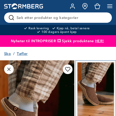
Søk etter produkter og kategorier
Rask levering
Kjøp nå, betal senere
100 dagers åpent kjøp
Nyheter til INTROPRISER 💥 Sjekk produktene
HER!
Sko
Tøfler
Produktet er lagt i handlekurven
Til kassen