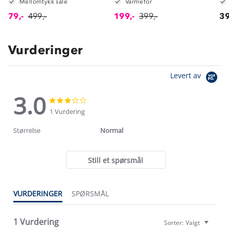
Mellomtykk såle
Varmefor
79,-
499,-
199,-
399,-
39
Vurderinger
Levert av
3.0
3.0
3.0
star
star
1 Vurdering
rating
rating
Størrelse
Normal
Still et spørsmål
VURDERINGER
SPØRSMÅL
Om Stormberg
Verdigrunnlag
1 Vurdering
Sorter:
Valgt