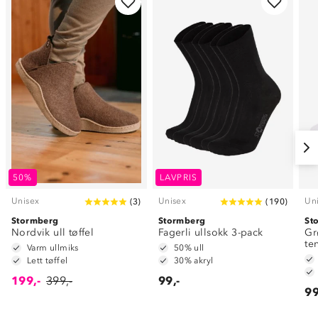
50%
LAVPRIS
Unisex
Unisex
Un
(
3
)
(
190
)
Stormberg
Stormberg
St
Nordvik ull tøffel
Fagerli ullsokk 3-pack
Gr
te
Varm ullmiks
50% ull
Lett tøffel
30% akryl
199,-
399,-
99,-
99