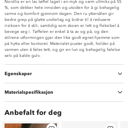
Nordlia er en lav tøffel laget i en myk og varm ullmiks på 55
%, som dekker hele innsiden og utsiden for å gi behagelig
varme og komfort gjennom dagen. Den ru yttersålen gir
bedre grep på glatte underlag og bidrar til å redusere
risikoen for å skli, samtidig som skoen er lett og fleksibel å
bevege seg i. Tøffelen er enkel å ta av og på, og den
stilrene utformingen gjør den like godt egnet hjemme som
på hytta eller kontoret. Materialet puster godt, holder på
Varm ullmiks
varmen uten å føles tett, og gir en lun og behagelig følelse
Lett tøffel
selv på kalde gulv.
Myk og behagelig
Ru yttersåle
Mellomhøy
Egenskaper
Fast innersåle
Materialspesifikasjon
55% Ullmiks
Anbefalt for deg