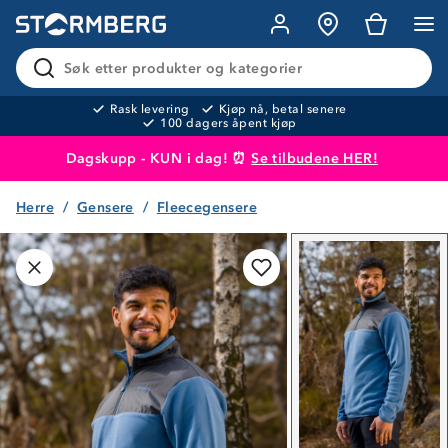
Søk etter produkter og kategorier
Rask levering
Kjøp nå, betal senere
100 dagers åpent kjøp
Dagskupp - KUN i dag! ⏰
Se tilbudene HER!
Herre
Gensere
Fleecegensere
Produktet er lagt i handlekurven
Til kassen