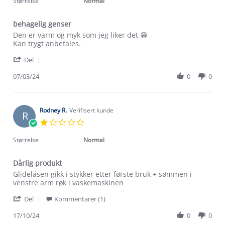
Størrelse
Normal
behagelig genser
Review
review
Den er varm og myk som jeg liker det 😁
by
stating
Kan trygt anbefales.
Jan
behagelig
'
V.
genser
Del
Share
on
Review
07/03/24
0
0
7
by
Mar
Jan
2024
V.
on
Rodney R.
Verifisert kunde
R
7
1.0
Mar
star
2024
rating
Størrelse
Normal
Dårlig produkt
Om Stormberg
Review
review
Glidelåsen gikk i stykker etter første bruk + sømmen i
by
stating
venstre arm røk i vaskemaskinen
Rodney
Dårlig
Verdigrunnlag
'
R.
produkt
Del
Kommentarer (1)
Share
on
Klima og miljø
Review
17/10/24
0
0
17
Trelagsprinsippet barn
by
Oct