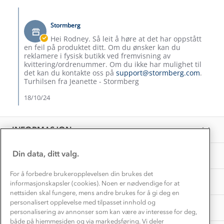
Kundeservice
Etisk handel
Rodney
2024
Comments
Alt du trenger til Norgesferien
R.
by
Kontakt oss
on
Stormberg
Dyreetikk
Butikkeier
Dette trenger du til barnehagen
17
on
Hei Rodney. Så leit å høre at det har oppstått
Konkurransevinnere
Oct
Review
1% til samfunnet
en feil på produktet ditt. Om du ønsker kan du
2024
Gravidklær
by
reklamere i fysisk butikk ved fremvisning av
Kundeklubb
Rodney
kvittering/ordrenummer. Om du ikke har mulighet til
Inkludering
R.
Hvordan velge riktig turtøy?
det kan du kontakte oss på
support@stormberg.com
.
Norgesferie 🇳🇴
on
Våre butikker
Turhilsen fra Jeanette - Stormberg
Materialer
17
Vask og vedlikehold
Oct
18/10/24
Få turinspirasjon og tips her⛰
Bedrift, barnehage og SFO
2024
Personvern
EL-retur
Overnatte utendørs⛺
Presse
Samarbeide med oss?
INFORMASJON
Store størrelser
Storms turtips🐿️
Jobbe hos oss?
Turmat oppskrifter
Din data, ditt valg.
OM OSS
Leirskole 🥾
Beredskap
For å forbedre brukeropplevelsen din brukes det
Barnehageansatt
TIPS OG RÅD
informasjonskapsler (cookies). Noen er nødvendige for at
nettsiden skal fungere, mens andre brukes for å gi deg en
Tips til hyttetur
personalisert opplevelse med tilpasset innhold og
AKTIVITETER
personalisering av annonser som kan være av interesse for deg,
både på hjemmesiden og via markedsføring. Vi deler