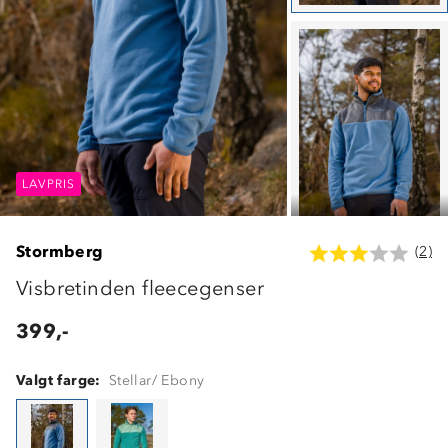
LAVPRIS
LAVPRIS
LAVPRIS
Stormberg
(2)
Visbretinden fleecegenser
399,-
Valgt farge:
Stellar/ Ebony