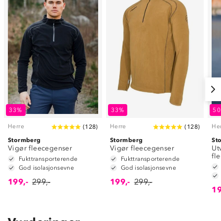
33%
33%
5
Herre
Herre
He
(
128
)
(
128
)
Stormberg
Stormberg
St
Vigør fleecegenser
Vigør fleecegenser
Ut
fl
Fukttransporterende
Fukttransporterende
God isolasjonsevne
God isolasjonsevne
199,-
299,-
199,-
299,-
19