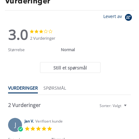
Vurderinger
Levert av
3.0
3.0
3.0
star
star
2 Vurderinger
rating
rating
Størrelse
Normal
Still et spørsmål
VURDERINGER
SPØRSMÅL
2 Vurderinger
Sorter:
Valgt
Jan V.
Verifisert kunde
J
5.0
star
rating