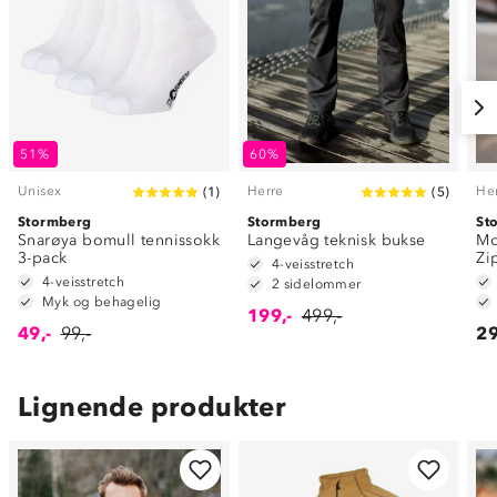
51%
60%
Unisex
Herre
He
(
1
)
(
5
)
Stormberg
Stormberg
St
Snarøya bomull tennissokk
Langevåg teknisk bukse
Mo
3-pack
Zi
4-veisstretch
4-veisstretch
2 sidelommer
Myk og behagelig
199,-
499,-
49,-
99,-
29
Lignende produkter