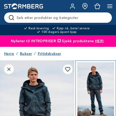
Søk etter produkter og kategorier
Rask levering
Kjøp nå, betal senere
100 dagers åpent kjøp
Nyheter til INTROPRISER 💥 Sjekk produktene
HER!
Herre
Bukser
Fritidsbukser
Produktet er lagt i handlekurven
Til kassen