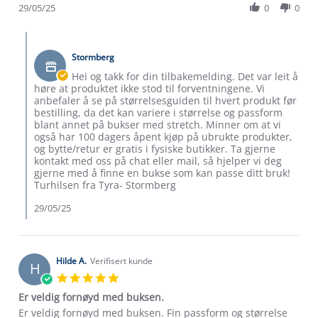
Review
29/05/25
0
0
on
by
29
Mette
May
Comments
A.
2025
by
on
Stormberg
Butikkeier
29
on
Hei og takk for din tilbakemelding. Det var leit å
May
Review
høre at produktet ikke stod til forventningene. Vi
2025
by
anbefaler å se på størrelsesguiden til hvert produkt før
Mette
bestilling, da det kan variere i størrelse og passform
A.
blant annet på bukser med stretch. Minner om at vi
on
også har 100 dagers åpent kjøp på ubrukte produkter,
29
og bytte/retur er gratis i fysiske butikker. Ta gjerne
May
kontakt med oss på chat eller mail, så hjelper vi deg
2025
gjerne med å finne en bukse som kan passe ditt bruk!
Turhilsen fra Tyra- Stormberg
29/05/25
Hilde A.
Verifisert kunde
H
5.0
star
Er veldig fornøyd med buksen.
rating
Review
review
Er veldig fornøyd med buksen. Fin passform og størrelse