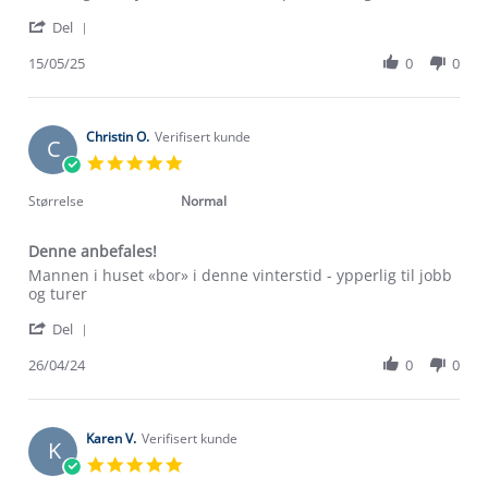
by
stating
'
Hilde
Er
Del
Share
A.
veldig
Review
15/05/25
0
0
on
fornøyd
by
15
med
Hilde
May
buksen.
A.
2025
on
Christin O.
Verifisert kunde
C
15
5.0
May
star
2025
rating
Størrelse
Normal
Denne anbefales!
Review
review
Mannen i huset «bor» i denne vinterstid - ypperlig til jobb
by
stating
og turer
Christin
Denne
'
O.
anbefales!
Del
Share
on
Review
26/04/24
0
0
26
by
Apr
Christin
2024
O.
on
Karen V.
Verifisert kunde
K
26
5.0
Apr
star