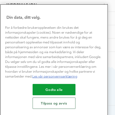
Presse
Dec
Samarbeide med oss?
INFORMASJON
2023
Store størrelser
Storms turtips🐿️
Jobbe hos oss?
Turmat oppskrifter
Din data, ditt valg.
OM OSS
Leirskole 🥾
Beredskap
For å forbedre brukeropplevelsen din brukes det
Barnehageansatt
TIPS OG RÅD
informasjonskapsler (cookies). Noen er nødvendige for at
nettsiden skal fungere, mens andre brukes for å gi deg en
Tips til hyttetur
personalisert opplevelse med tilpasset innhold og
AKTIVITETER
personalisering av annonser som kan være av interesse for deg,
både på hjemmesiden og via markedsføring. Vi deler
informasjonen med våre samarbeidspartnere, inkludert Google.
Du velger selv om du vil godta alle informasjonskapsler eller
tilpasse innstillingene. Les mer i vår personvernerklæring om
hvordan vi bruker informasjonskapsler og hvilke partnere vi
samarbeider med.
Les vår personvernserklæring
Du betaler enkelt med
Godta alle
Tilpass og avvis
Alle rettigheter forbeholdes, Stormberg - 2026