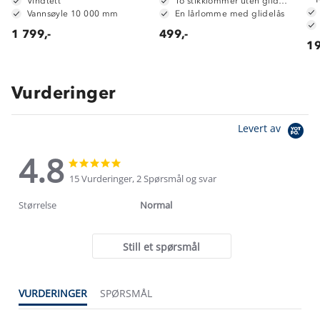
Vindtett
To stikklommer uten glidelås.
Vannsøyle 10 000 mm
En lårlomme med glidelås
1 799,-
499,-
19
Vurderinger
Levert av
4.8
4.8
4.8
star
star
15 Vurderinger, 2 Spørsmål og svar
rating
rating
Størrelse
Normal
Still et spørsmål
VURDERINGER
SPØRSMÅL