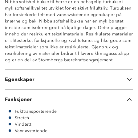
Nibba softshellbukse til herre er en behagelig turbukse i
myk softshellkvalitet utviklet for et aktivt friluftsliv. Turbuksen
har forsterkede felt med vannavstøtende egenskaper på
Vindtett
knærne og bak. Nibba softshellbukse har en myk børstet
Lett vannavstøtende
innside som isolerer godt på kjølige dager. Dette plagget
Fukttransporterende
inneholder resirkulert tekstilmateriale. Resirkulerte materialer
Toveis stretch
er slitesterke, funksjonelle og kvalitetsmessig like gode som
To glidelåslommer
tekstilmaterialer som ikke er resirkulerte. Gjenbruk og
Strikk i sidene av livet
resirkulering av materialer bidrar til lavere klimagassutslipp
Beltehemper
og er en del av Stormbergs bærekraftsengasjement.
Forsterket på knær og bak
Enhåndsstramming nederst i beinene
Forsterkningsfelt har 8-5 membran
Egenskaper
100 % polyester
Funksjoner
Fukttransporterende
Stretch
Vindtett
Vannavstøtende