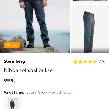
OUTLET
OUTLET
OUTLET
Stormberg
(15)
Nibba softshellbukse
999,-
Valgt farge:
Ebony Grey/ Magical Forest