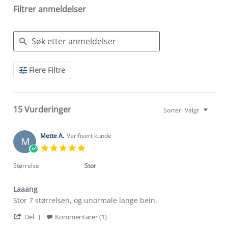
Filtrer anmeldelser
Search
Flere Filtre
Reviews
15 Vurderinger
Sorter:
Valgt
Mette A.
Verifisert kunde
M
5.0
star
rating
Størrelse
Stor
Laaang
Review
review
Stor 7 størrelsen, og unormale lange bein.
by
stating
'
Mette
Laaang
Del
Kommentarer (1)
Share
A.