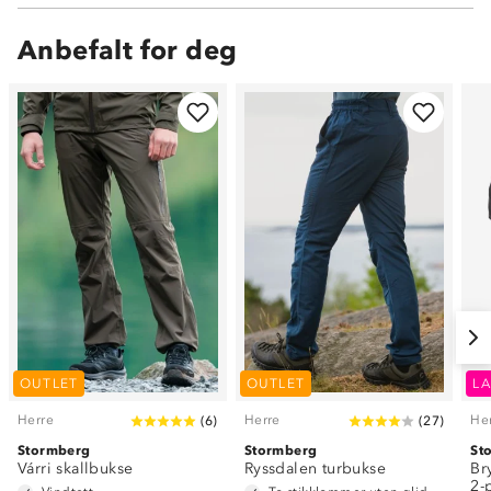
Anbefalt for deg
OUTLET
OUTLET
LA
Herre
Herre
He
(
6
)
(
27
)
Stormberg
Stormberg
St
Várri skallbukse
Ryssdalen turbukse
Br
2-