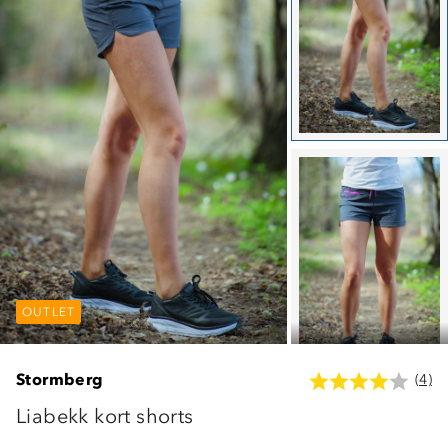
OUTLET
OUTLET
OUTLET
Stormberg
(4)
Liabekk kort shorts