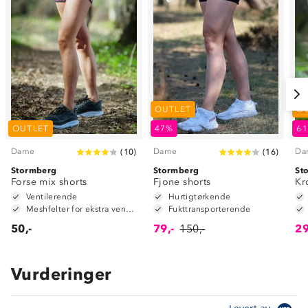
OUTLET
O
OUTLET
47%
6
Dame
Dame
Da
(
10
)
(
16
)
Stormberg
Stormberg
St
Forse mix shorts
Fjone shorts
Kr
Ventilerende
Hurtigtørkende
Meshfelter for ekstra ventilasjon
Fukttransporterende
50,-
79,-
150,-
29
Vurderinger