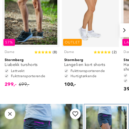
57%
OUTLET
LA
Dame
Dame
Da
(
8
)
(
2
)
Stormberg
Stormberg
St
Liabekk turshorts
Langelien kort shorts
Ha
sh
Lettvekt
Fukttransporterende
Fukttransporterende
Hurtigtørkende
299,-
699,-
100,-
39