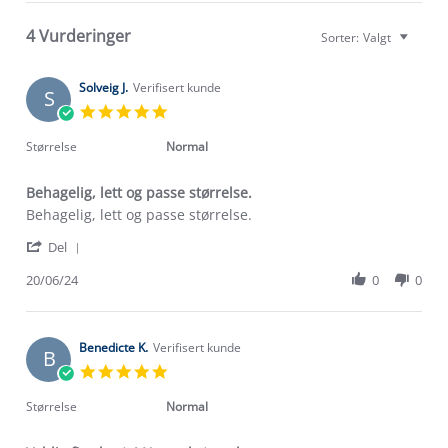
4 Vurderinger
Sorter:
Valgt
Solveig J.
Verifisert kunde
S
5.0
star
rating
Størrelse
Normal
Behagelig, lett og passe størrelse.
Review
review
Behagelig, lett og passe størrelse.
by
stating
'
Solveig
Behagelig,
Del
Share
J.
lett
Review
20/06/24
0
0
on
og
by
20
passe
Solveig
Jun
størrelse.
J.
2024
on
Benedicte K.
Verifisert kunde
B
20
5.0
Jun
star
2024
rating
Størrelse
Normal