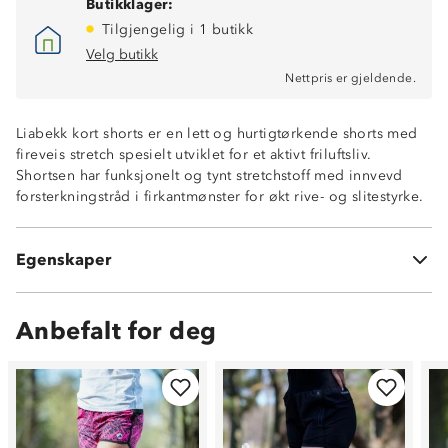
Butikklager:
Tilgjengelig i 1 butikk
Velg butikk
Nettpris er gjeldende.
Lettvekt
Liabekk kort shorts er en lett og hurtigtørkende shorts med
Fukttransporterende
fireveis stretch spesielt utviklet for et aktivt friluftsliv.
Hurtigtørkende
Shortsen har funksjonelt og tynt stretchstoff med innvevd
Innershorts i meshmateriale
forsterkningstråd i firkantmønster for økt rive- og slitestyrke.
Glidelåslomme foran og bak
Strikk og snøring i livet
StretchPro 4™
Egenskaper
(95% nylon, 5% lycra)
Anbefalt for deg