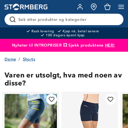
Søk etter produkter og kategorier
Rask levering
Kjøp nå, betal senere
100 dagers åpent kjøp
Nyheter til INTROPRISER 💥 Sjekk produktene
HER!
Dame
Shorts
Produktet er lagt i handlekurven
Til kassen
Varen er utsolgt, hva med noen av
disse?