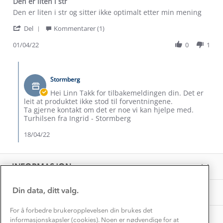
Den er liten i str
2021
Verdigrunnlag
rating
Review
review
Den er liten i str og sitter ikke optimalt etter min mening
by
stating
Klima og miljø
'
Linn
Den
Del
Kommentarer (1)
Trelagsprinsippet barn
Share
T.
er
Kundeservice
Etisk handel
Review
01/04/22
0
1
on
liten
Alt du trenger til Norgesferien
by
1
i
Kontakt oss
Linn
Apr
str
Dyreetikk
Comments
Dette trenger du til barnehagen
T.
2022
by
Konkurransevinnere
on
Stormberg
Butikkeier
1% til samfunnet
1
Gravidklær
on
Hei Linn Takk for tilbakemeldingen din. Det er
Apr
Kundeklubb
Review
leit at produktet ikke stod til forventningene.
Inkludering
2022
by
Hvordan velge riktig turtøy?
Ta gjerne kontakt om det er noe vi kan hjelpe med.
Norgesferie 🇳🇴
Linn
Våre butikker
Turhilsen fra Ingrid - Stormberg
Materialer
T.
Vask og vedlikehold
on
18/04/22
Få turinspirasjon og tips her⛰
Bedrift, barnehage og SFO
1
Personvern
EL-retur
Apr
Overnatte utendørs⛺
Presse
2022
Samarbeide med oss?
INFORMASJON
Store størrelser
Storms turtips🐿️
Jobbe hos oss?
Turmat oppskrifter
Din data, ditt valg.
OM OSS
Leirskole 🥾
Beredskap
For å forbedre brukeropplevelsen din brukes det
Barnehageansatt
TIPS OG RÅD
informasjonskapsler (cookies). Noen er nødvendige for at