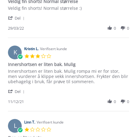
Veldig fin shorts! Normal størrelse
Review
review
Veldig fin shorts! Normal størrelse :)
by
stating
'
Benedicte
Veldig
Del
Share
K.
fin
Review
29/03/22
0
0
on
shorts!
by
29
Normal
Benedicte
Mar
størrelse
K.
2022
on
Kristin L.
Verifisert kunde
K
29
3.0
Mar
star
Innershortsen er liten bak. Mulig
2022
rating
Review
review
Innershortsen er liten bak. Mulig rompa mi er for stor,
by
stating
men vurderer å klippe vekk innershortsen. Frykter den blir
Kristin
Innershortsen
ubehagelig i bruk, får prøve til sommeren.
L.
er
'
on
liten
Del
Share
11
bak.
Review
11/12/21
0
0
Dec
Mulig
by
2021
Kristin
L.
on
Linn T.
Verifisert kunde
L
Om Stormberg
11
1.0
Dec
star