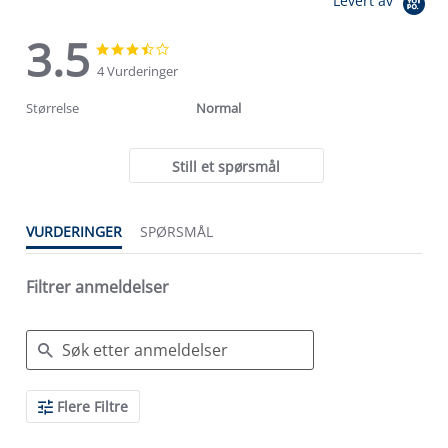
Levert av
3.5
3.5
3.5
star
star
4 Vurderinger
rating
rating
Størrelse
Normal
Still et spørsmål
VURDERINGER
SPØRSMÅL
Filtrer anmeldelser
Search
Flere Filtre
Reviews