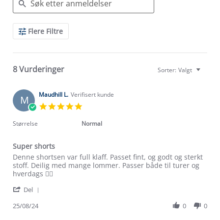
Search
Flere Filtre
Reviews
8 Vurderinger
Sorter:
Valgt
Maudhill L.
Verifisert kunde
M
5.0
star
rating
Størrelse
Normal
Super shorts
Review
review
Denne shortsen var full klaff. Passet fint, og godt og sterkt
by
stating
stoff. Deilig med mange lommer. Passer både til turer og
Maudhill
Super
hverdags 👍🏼
L.
shorts
'
on
Del
Share
25
Review
25/08/24
0
0
Aug
by
2024