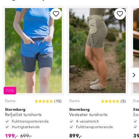
72%
Dame
Dame
Da
(
15
)
(
5
)
Stormberg
Stormberg
St
Refjellet turshorts
Vestseter turshorts
So
Fukttransporterende
4-veisstretch
Hurtigtørkende
Fukttransporterende
199,-
699,-
899,-
39