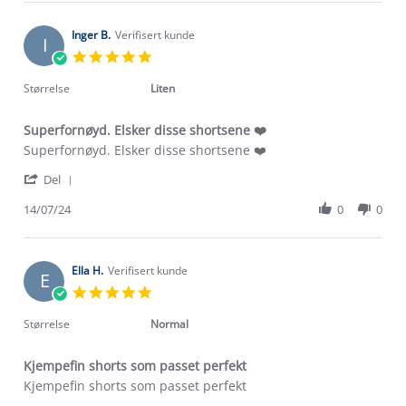
Maudhill
L.
on
Inger B.
Verifisert kunde
I
25
5.0
Aug
star
2024
rating
Størrelse
Liten
Superfornøyd. Elsker disse shortsene ❤️
Review
review
Superfornøyd. Elsker disse shortsene ❤️
by
stating
'
Inger
Superfornøyd.
Del
Share
B.
Elsker
Review
14/07/24
0
0
on
disse
by
14
shortsene
Inger
Jul
❤️
B.
2024
on
Ella H.
Verifisert kunde
E
14
5.0
Jul
star
2024
rating
Størrelse
Normal
Kjempefin shorts som passet perfekt
Review
review
Kjempefin shorts som passet perfekt
by
stating