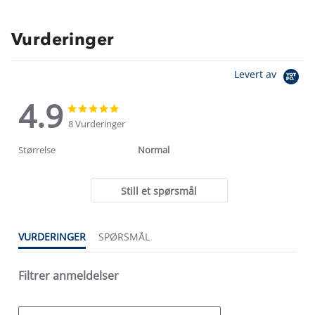
Vurderinger
Levert av
4.9
4.9
4.9
star
star
8 Vurderinger
rating
rating
Størrelse
Normal
Still et spørsmål
VURDERINGER
SPØRSMÅL
Filtrer anmeldelser