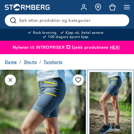
Søk etter produkter og kategorier
Rask levering
Kjøp nå, betal senere
100 dagers åpent kjøp
Nyheter til INTROPRISER 💥 Sjekk produktene
HER!
Dame
Shorts
Turshorts
Produktet er lagt i handlekurven
Til kassen