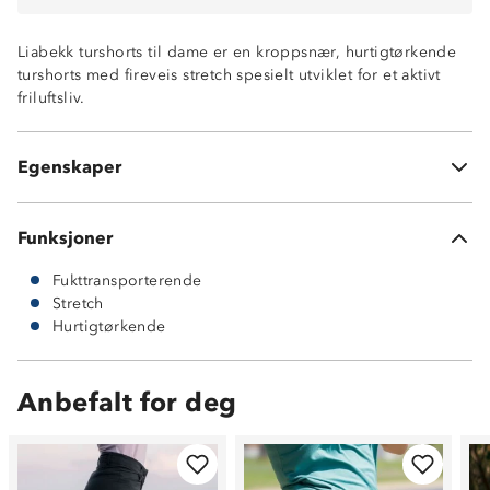
Hurtigtørkende
To lommer med glidelås i front
Liabekk turshorts til dame er en kroppsnær, hurtigtørkende
To lommer med glidelås på lår
turshorts med fireveis stretch spesielt utviklet for et aktivt
Beltehemper
friluftsliv.
Strikk i sidene av livet
StretchPro 4™
88% nylon (miks av resirkulert og vanlig nylon) og 12%
Egenskaper
elastan
Funksjoner
Fukttransporterende
Stretch
Hurtigtørkende
Anbefalt for deg