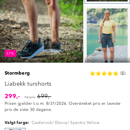
57%
57%
57%
Stormberg
(8)
Liabekk turshorts
299,-
699,-
Førpris:
Prisen gjelder t.o.m. 8/31/2026. Overstreket pris er laveste
pris de siste 30 dagene.
Valgt farge:
Castlerock/ Ebony/ Spectra Yellow