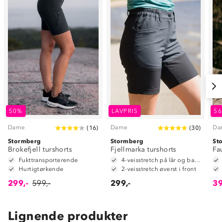
50%
LAVPRIS
5
Dame
Dame
Da
(
16
)
(
30
)
Stormberg
Stormberg
St
Brokefjell turshorts
Fjellmarka turshorts
Fa
Fukttransporterende
4-veisstretch på lår og baken
Hurtigtørkende
2-veisstretch øverst i front
299,-
599,-
299,-
39
Lignende produkter