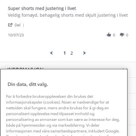
Kontakt oss
Dyreetikk
Super shorts med justering i livet
Dette trenger du til barnehagen
Review
review
Veldig fornøyd, behagelig shorts med skjult justering i livet
Konkurransevinnere
1% til samfunnet
by
stating
Gravidklær
'
Anne-
Super
Del
Kundeklubb
Share
Marit
shorts
Inkludering
Review
Hvordan velge riktig turtøy?
10/07/23
0
0
E.
med
Norgesferie 🇳🇴
Våre butikker
by
on
justering
Materialer
Anne-
10
i
Vask og vedlikehold
Marit
Få turinspirasjon og tips her⛰
Jul
livet
Bedrift, barnehage og SFO
1
2
E.
Personvern
2023
EL-retur
on
Overnatte utendørs⛺
Presse
10
Samarbeide med oss?
INFORMASJON
Jul
Store størrelser
Storms turtips🐿️
2023
Jobbe hos oss?
Turmat oppskrifter
Din data, ditt valg.
OM OSS
Leirskole 🥾
Beredskap
For å forbedre brukeropplevelsen din brukes det
Barnehageansatt
TIPS OG RÅD
informasjonskapsler (cookies). Noen er nødvendige for at
nettsiden skal fungere, mens andre brukes for å gi deg en
Tips til hyttetur
personalisert opplevelse med tilpasset innhold og
AKTIVITETER
personalisering av annonser som kan være av interesse for deg,
både på hjemmesiden og via markedsføring. Vi deler
informasjonen med våre samarbeidspartnere, inkludert Google.