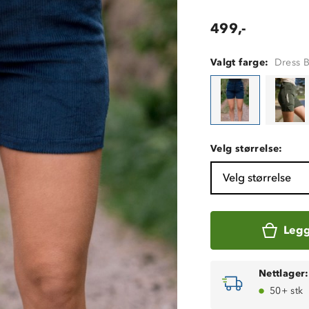
499,-
Valgt farge:
Dress 
Velg størrelse:
Velg størrelse
Legg
Nettlager:
50+ stk