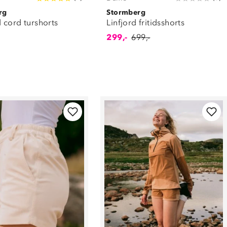
rg
Stormberg
 cord turshorts
Linfjord fritidsshorts
299,-
699,-