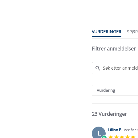
star
rating
VURDERINGER
SPØ
Filtrer anmeldelser
Search
Reviews
Vurdering
23 Vurderinger
Lillian B.
Verifise
L
5