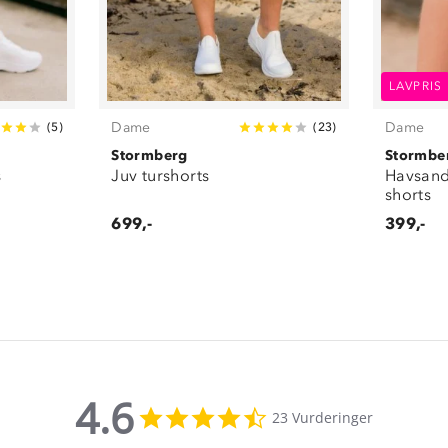
LAVPRIS
Dame
Dame
(
5
)
(
23
)
Stormberg
Stormbe
s
Juv turshorts
Havsand
shorts
699,-
399,-
4.6
4.6
23 Vurderinger
star
rating