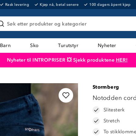
Rask levering
Kjøp nå, betal senere
100 dagers åpent kjøp
Søk etter produkter og kategorier
Barn
Sko
Turutstyr
Nyheter
Nyheter til INTROPRISER 💥 Sjekk produktene
HER!
Produktet er lagt i handlekurven
Til kassen
Stormberg
LAVPRIS
Notodden cord
Slitesterk
Stretch
To stikklomm