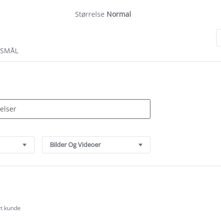
Størrelse
Normal
RSMÅL
Bilder Og Videoer
rt kunde
.0