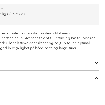
r:
elig i 8 butikker
en slitesterk og elastisk turshorts til dame i
hortsen er utviklet for et aktivt friluftsliv, og har to romslige
dden har elastiske egenskaper og høyt liv for en optimal
å låret
 god bevegelighet på både korte og lange turer.
t