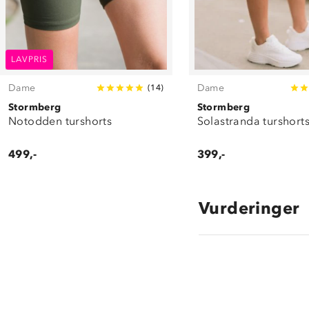
LAVPRIS
Dame
Dame
(
14
)
Stormberg
Stormberg
Notodden turshorts
Solastranda turshort
499,-
399,-
Vurderinger
4.6