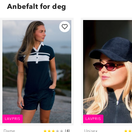
Anbefalt for deg
LAVPRIS
LAVPRIS
Dame
Unisex
(
4
)