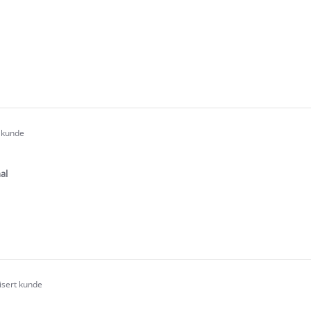
tar
ating
e
ew
n
t kunde
.0
tar
ating
al
e
ew
fisert kunde
.0