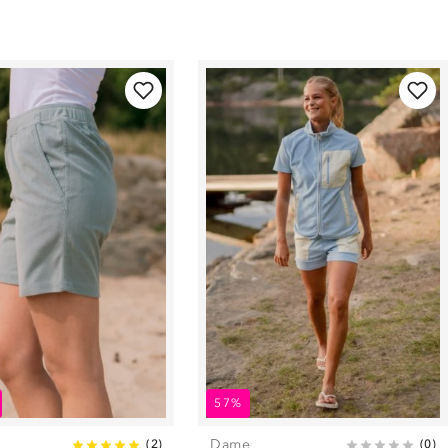
57%
Dame
(
2
)
(
0
)