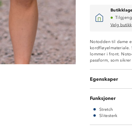
Butikklage
Tilgjeng
Velg butikk
Slitesterk
Notodden til dame er 
Stretch
kordfløyelmateriale. S
To stikklommer
lommer i front. Noto
Glidelåslomme p
passform, som sikrer
YKK-glidelås
Trykknapp i fron
Beltehemper
Egenskaper
Høy i livet
Funksjoner
Stretch
Slitesterk