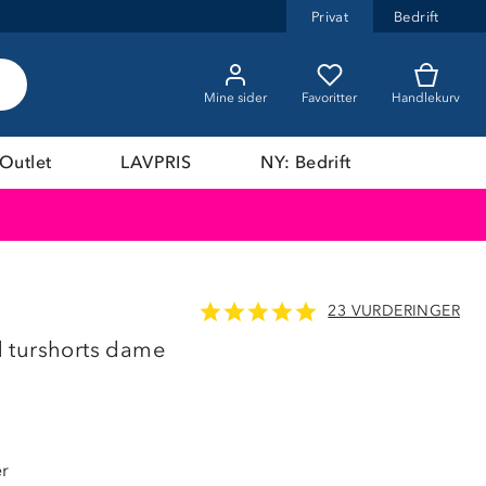
Privat
Bedrift
Mine sider
Favoritter
Handlekurv
Outlet
LAVPRIS
NY: Bedrift
23 VURDERINGER
LAVPRIS
 turshorts dame
er