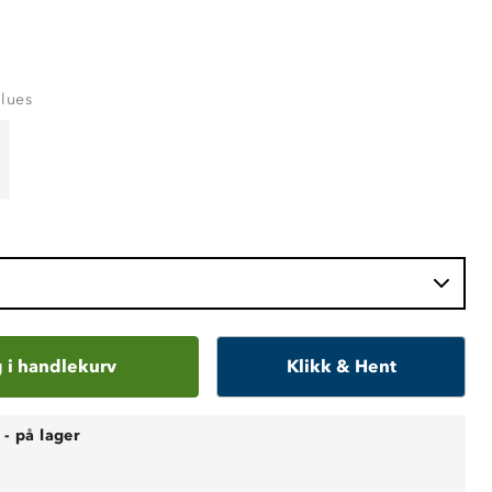
Blues
 i handlekurv
Klikk & Hent
-
på lager