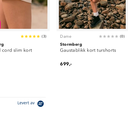
Dame
(
3
)
(
0
)
rg
Stormberg
 cord slim kort
Gaustablikk kort turshorts
699,-
Levert av