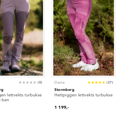
Dame
(
0
)
(
27
)
rg
Stormberg
en lettvekts turbukse
Hettpiggen lettvekts turbukse
e ben
1 199,-