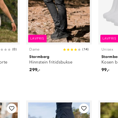
LAVPRIS
LAVPRIS
Dame
Unisex
(
0
)
(
14
)
Stormberg
Stormbe
jorte
Hinnstein fritidsbukse
Kosen b
299,-
99,-