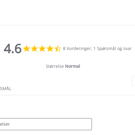
4.6
4.6
8 Vurderinger, 1 Spørsmål og svar
star
rating
Størrelse
Normal
RSMÅL