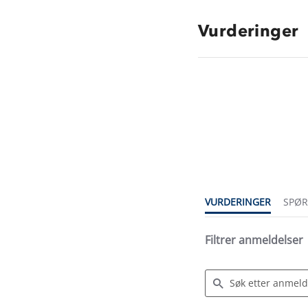
Vurderinger
4.6
star
rating
VURDERINGER
SPØ
Filtrer anmeldelser