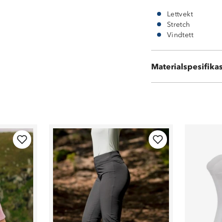
Lettvekt
Stretch
Vindtett
90 % nylon
Materialspesifika
10 % elastan