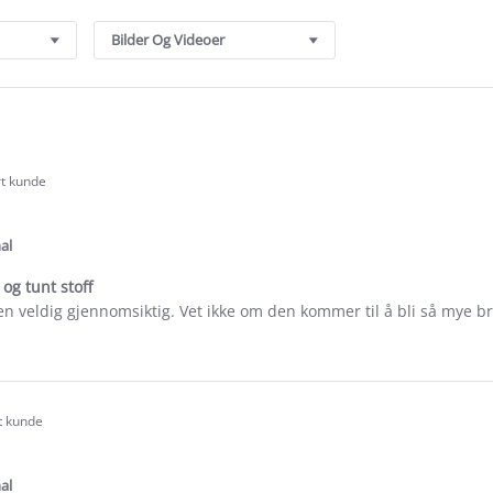
Bilder Og Videoer
rt kunde
.0
tar
ating
al
og tunt stoff
n veldig gjennomsiktig. Vet ikke om den kommer til å bli så mye b
e
ew
e
rt kunde
.0
tar
ating
al