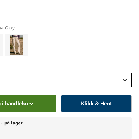
er Gray
 i handlekurv
Klikk & Hent
-
på lager