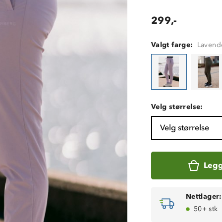
299,-
Valgt farge:
Lavend
Velg størrelse:
Velg størrelse
Legg
Nettlager:
50+ stk