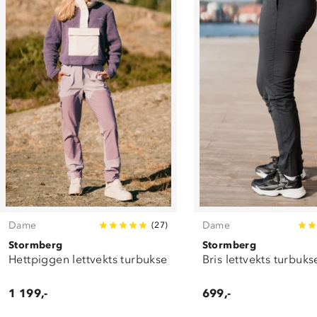
Dame
Dame
(
27
)
Stormberg
Stormberg
Hettpiggen lettvekts turbukse
Bris lettvekts turbuks
1 199,-
699,-