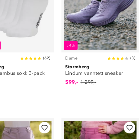
54%
Dame
(
62
)
(
3
)
rg
Stormberg
ambus sokk 3-pack
Lindum vanntett sneaker
599,-
1 299,-