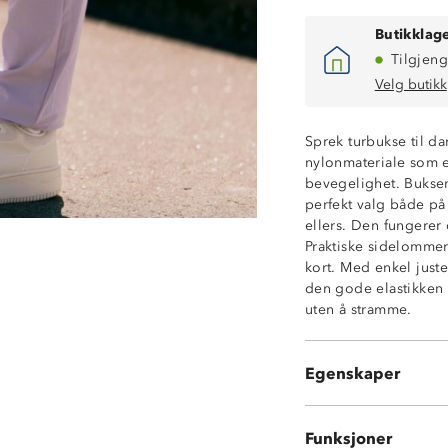
Butikklage
Tilgjeng
Velg butikk
Sprek turbukse til dam
nylonmateriale som e
bevegelighet. Buksen 
perfekt valg både på 
Vindtett
ellers. Den fungerer 
4-veis stretch
Praktiske sidelommer
2 sidelommer
kort. Med enkel juste
Strikkjustering i 
den gode elastikken 
Elastisk linning
uten å stramme.
Normal passfor
Strikkjustering 
Egenskaper
OekoTex® stand
Funksjoner