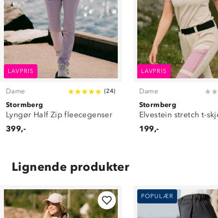
LAVPRIS
LAVPRIS
Dame
Dame
(
24
)
Stormberg
Stormberg
Lyngør Half Zip fleecegenser
Elvestein stretch t-sk
399,-
199,-
Lignende produkter
POPULÆR