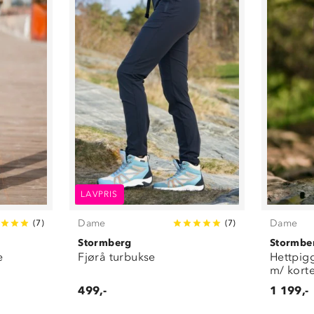
LAVPRIS
Dame
Dame
(
7
)
(
7
)
Stormberg
Stormbe
e
Fjørå turbukse
Hettpigg
m/ kort
499,-
1 199,-