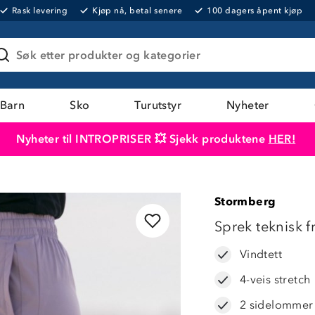
Rask levering
Kjøp nå, betal senere
100 dagers åpent kjøp
Søk etter produkter og kategorier
Barn
Sko
Turutstyr
Nyheter
Nyheter til INTROPRISER 💥 Sjekk produktene
HER!
Produktet er lagt i handlekurven
Til kassen
Stormberg
LAVPRIS
Sprek teknisk f
Vindtett
4-veis stretch
2 sidelommer