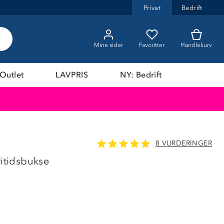
Privat
Bedrift
Mine sider
Favoritter
Handlekurv
Outlet
LAVPRIS
NY: Bedrift
8 VURDERINGER
LAVPRIS
ritidsbukse