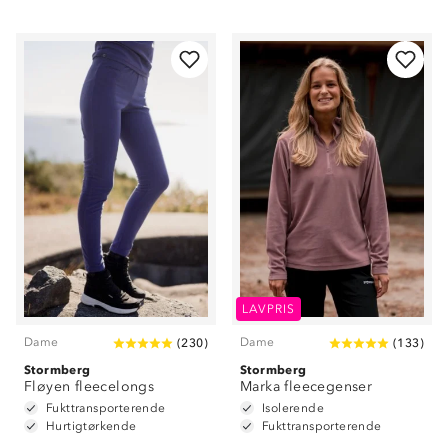
LAVPRIS
Dame
Dame
(
230
)
(
133
)
Stormberg
Stormberg
Fløyen fleecelongs
Marka fleecegenser
Fukttransporterende
Isolerende
Hurtigtørkende
Fukttransporterende