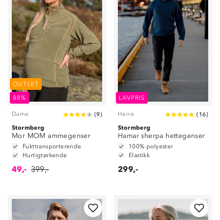
OUTLET
88%
LAVPRIS
Dame
Herre
(
9
)
(
16
)
Stormberg
Stormberg
Mor MOM ammegenser
Hamar sherpa hettegenser
Fukttransporterende
100% polyester
Hurtigtørkende
Elastikk
49,-
399,-
299,-