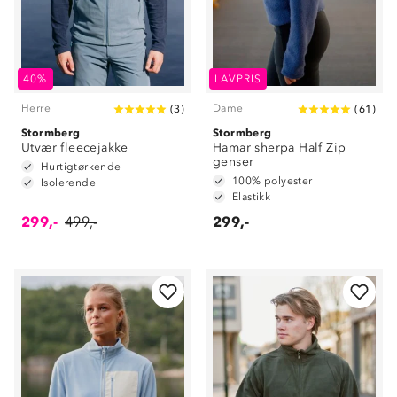
40%
LAVPRIS
Herre
Dame
(
3
)
(
61
)
Stormberg
Stormberg
Utvær fleecejakke
Hamar sherpa Half Zip
genser
Hurtigtørkende
100% polyester
Isolerende
Elastikk
299,-
499,-
299,-