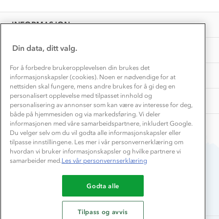
Personvern
EL-retur
Overnatte utendørs⛺
Presse
Samarbeide med oss?
INFORMASJON
Store størrelser
Storms turtips🐿️
Jobbe hos oss?
Turmat oppskrifter
Din data, ditt valg.
OM OSS
Leirskole 🥾
Beredskap
For å forbedre brukeropplevelsen din brukes det
Barnehageansatt
TIPS OG RÅD
informasjonskapsler (cookies). Noen er nødvendige for at
nettsiden skal fungere, mens andre brukes for å gi deg en
Tips til hyttetur
personalisert opplevelse med tilpasset innhold og
AKTIVITETER
personalisering av annonser som kan være av interesse for deg,
både på hjemmesiden og via markedsføring. Vi deler
informasjonen med våre samarbeidspartnere, inkludert Google.
Du velger selv om du vil godta alle informasjonskapsler eller
tilpasse innstillingene. Les mer i vår personvernerklæring om
hvordan vi bruker informasjonskapsler og hvilke partnere vi
samarbeider med.
Les vår personvernserklæring
Du betaler enkelt med
Godta alle
Tilpass og avvis