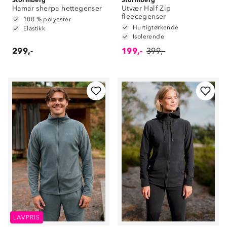
Hamar sherpa hettegenser
Utvær Half Zip
fleecegenser
100 % polyester
Hurtigtørkende
Elastikk
Isolerende
299,-
199,-
399,-
LAVPRIS