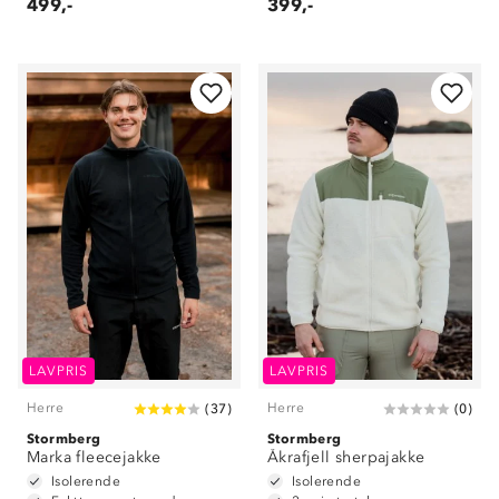
499,-
399,-
LAVPRIS
LAVPRIS
Herre
Herre
(
37
)
(
0
)
Stormberg
Stormberg
Marka fleecejakke
Åkrafjell sherpajakke
Isolerende
Isolerende