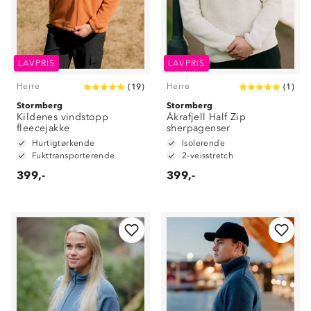
LAVPRIS
LAVPRIS
Herre
Herre
(
19
)
(
1
)
Stormberg
Stormberg
Kildenes vindstopp
Åkrafjell Half Zip
fleecejakke
sherpagenser
Hurtigtørkende
Isolerende
Fukttransporterende
2-veisstretch
399,-
399,-