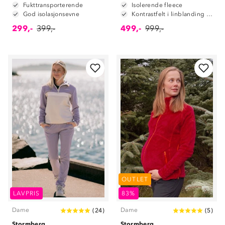
Fukttransporterende
Isolerende fleece
God isolasjonsevne
Kontrastfelt i linblanding på albuene
299,-
399,-
499,-
999,-
OUTLET
LAVPRIS
83%
Dame
Dame
(
24
)
(
5
)
Stormberg
Stormberg