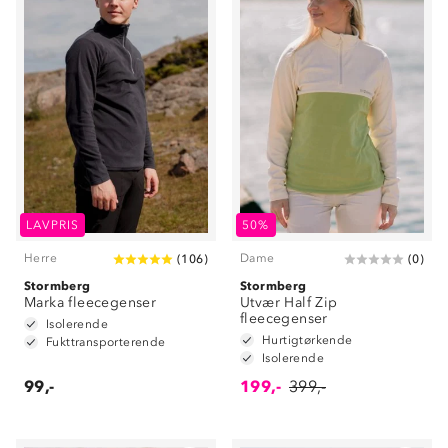
LAVPRIS
50%
Herre
Dame
(
106
)
(
0
)
Stormberg
Stormberg
Marka fleecegenser
Utvær Half Zip
fleecegenser
Isolerende
Hurtigtørkende
Fukttransporterende
Isolerende
99,-
199,-
399,-