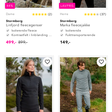
44%
LAVPRIS
Dame
Herre
(
2
)
(
37
)
Stormberg
Stormberg
Linfjord fleecegenser
Marka fleecejakke
Isolerende fleece
Isolerende
Kontrastfelt i linblanding på albuene
Fukttransporterende
499,-
899,-
149,-