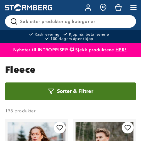
Søk etter produkter og kategorier
Rask levering
Kjøp nå, betal senere
100 dagers åpent kjøp
Nyheter til INTROPRISER 💥 Sjekk produktene
HER!
Produktet er lagt i handlekurven
Til kassen
Fleece
Sorter
Sorter
&
Filtrer
etter
198
produkter