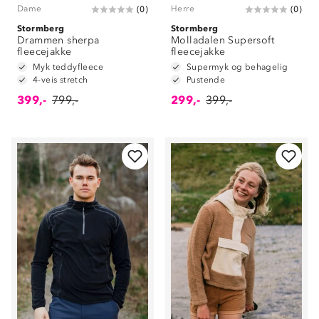
Dame
Herre
(
0
)
(
0
)
Stormberg
Stormberg
Drammen sherpa
Molladalen Supersoft
fleecejakke
fleecejakke
Myk teddyfleece
Supermyk og behagelig
4-veis stretch
Pustende
399,-
799,-
299,-
399,-