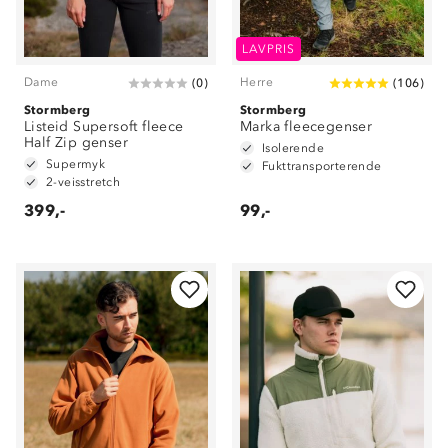
LAVPRIS
Dame
Herre
(
0
)
(
106
)
Stormberg
Stormberg
Listeid Supersoft fleece
Marka fleecegenser
Half Zip genser
Isolerende
Supermyk
Fukttransporterende
2-veisstretch
399,-
99,-