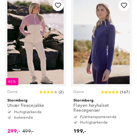
40%
Dame
Dame
(
2
)
(
167
)
Stormberg
Stormberg
Utvær fleecejakke
Fløyen høyhalset
fleecegenser
Hurtigtørkende
Fukttransporterende
Isolerende
Hurtigtørkende
299,-
499,-
199,-