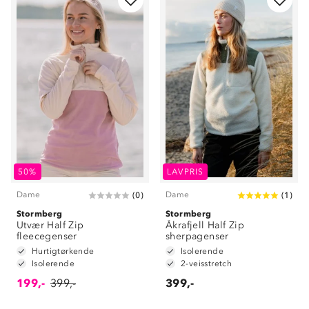
50%
LAVPRIS
Dame
Dame
(
0
)
(
1
)
Stormberg
Stormberg
Utvær Half Zip
Åkrafjell Half Zip
fleecegenser
sherpagenser
Hurtigtørkende
Isolerende
Isolerende
2-veisstretch
199,-
399,-
399,-