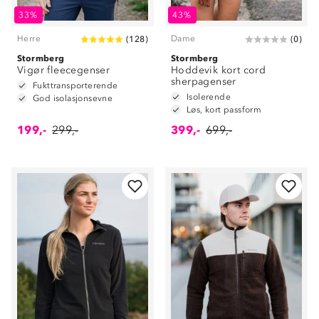
33%
43%
Herre
Dame
(
128
)
(
0
)
Stormberg
Stormberg
Vigør fleecegenser
Hoddevik kort cord
sherpagenser
Fukttransporterende
Isolerende
God isolasjonsevne
Løs, kort passform
199,-
299,-
399,-
699,-