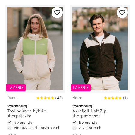
LAVPRIS
LAVPRIS
Dame
Herre
(
42
)
(
1
)
Stormberg
Stormberg
Trollheimen hybrid
Åkrafjell Half Zip
sherpajakke
sherpagenser
Isolerende
Isolerende
Vindavvisende brystpanel
2-veisstretch