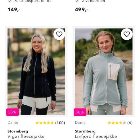
Fukttransporterende
2-veisstretch
149,-
499,-
25%
50%
Dame
Dame
(
100
)
(
4
)
Stormberg
Stormberg
Vigør fleecejakke
Linfjord fleecejakke