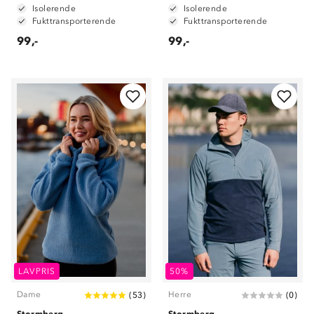
Isolerende
Isolerende
Fukttransporterende
Fukttransporterende
99,-
99,-
LAVPRIS
50%
Dame
Herre
(
53
)
(
0
)
Stormberg
Stormberg