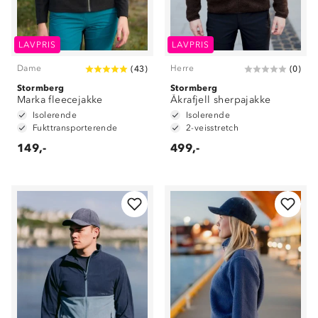
LAVPRIS
LAVPRIS
Dame
Herre
(
43
)
(
0
)
Stormberg
Stormberg
Marka fleecejakke
Åkrafjell sherpajakke
Isolerende
Isolerende
Fukttransporterende
2-veisstretch
149,-
499,-