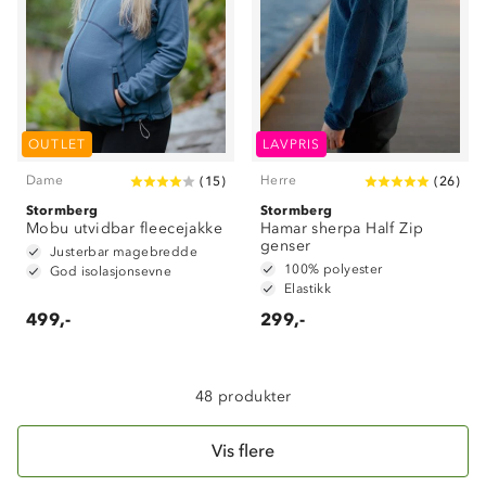
Om Stormberg
OUTLET
LAVPRIS
Dame
Herre
(
15
)
(
26
)
Verdigrunnlag
Stormberg
Stormberg
Mobu utvidbar fleecejakke
Klima og miljø
Hamar sherpa Half Zip
Trelagsprinsippet barn
genser
Justerbar magebredde
Kundeservice
100% polyester
Etisk handel
God isolasjonsevne
Alt du trenger til Norgesferien
Elastikk
Kontakt oss
Dyreetikk
499,-
299,-
Dette trenger du til barnehagen
Konkurransevinnere
1% til samfunnet
Gravidklær
Kundeklubb
48 produkter
Inkludering
Hvordan velge riktig turtøy?
Norgesferie 🇳🇴
Våre butikker
Materialer
Vis flere
Vask og vedlikehold
Få turinspirasjon og tips her⛰
Bedrift, barnehage og SFO