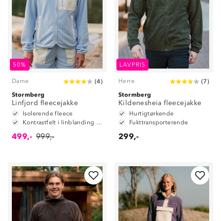
50%
LAVPRIS
Dame
Herre
(
4
)
(
7
)
Stormberg
Stormberg
Linfjord fleecejakke
Kildenesheia fleecejakke
Isolerende fleece
Hurtigtørkende
Kontrastfelt i linblanding på albuene
Fukttransporterende
499,-
999,-
299,-