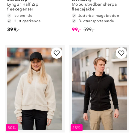
Lyngør Half Zip
Mobu utvidbar sherpa
fleecegenser
fleecejakke
Isolerende
Justerbar magebredde
Hurtigtørkende
Fukttransporterende
399,-
99,-
599,-
50%
25%