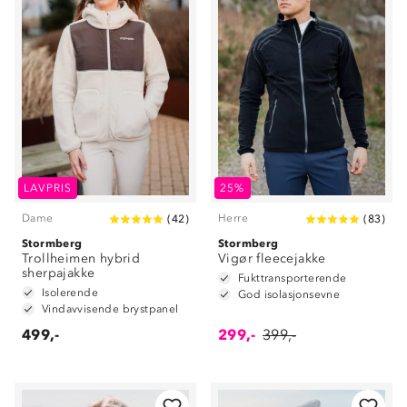
LAVPRIS
25%
Dame
Herre
(
42
)
(
83
)
Stormberg
Stormberg
Trollheimen hybrid
Vigør fleecejakke
sherpajakke
Fukttransporterende
Isolerende
God isolasjonsevne
Vindavvisende brystpanel
499,-
299,-
399,-