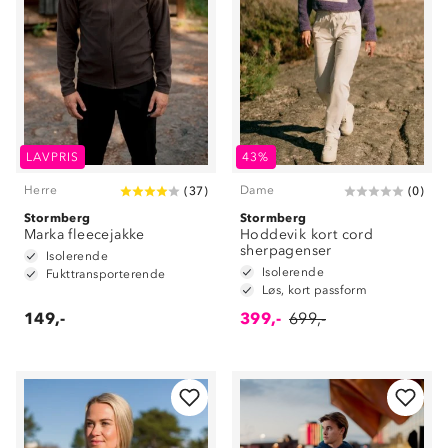
LAVPRIS
43%
Herre
Dame
(
37
)
(
0
)
Stormberg
Stormberg
Marka fleecejakke
Hoddevik kort cord
sherpagenser
Isolerende
Isolerende
Fukttransporterende
Løs, kort passform
149,-
399,-
699,-