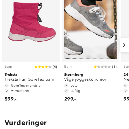
Barn
Barn
Ba
(
4
)
(
1
)
Treksta
Stormberg
24
Treksta Fun GoreTex barn
Våge joggesko junior
Ne
GoreTex-membran
Lett
Varmeforet
Luftig
599,-
299,-
99
Vurderinger