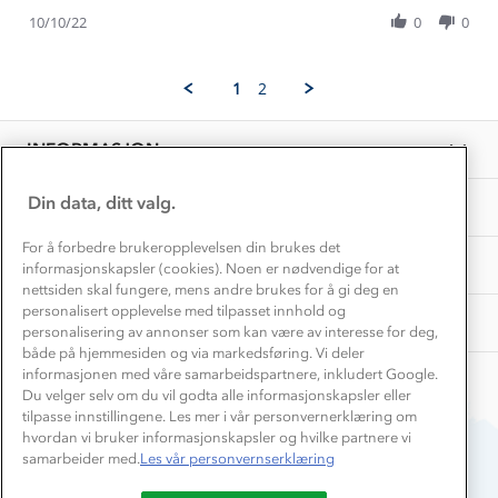
Share
I.
er
Inkludering
Hvordan velge riktig turtøy?
Review
10/10/22
0
0
on
kjempe
Norgesferie 🇳🇴
Våre butikker
by
10
fornøyd
Materialer
Grethe
Oct
Vask og vedlikehold
I.
Få turinspirasjon og tips her⛰
2022
Bedrift, barnehage og SFO
1
2
Personvern
on
EL-retur
10
Overnatte utendørs⛺
Presse
Oct
Samarbeide med oss?
INFORMASJON
2022
Store størrelser
Storms turtips🐿️
Jobbe hos oss?
Turmat oppskrifter
Din data, ditt valg.
OM OSS
Leirskole 🥾
Beredskap
For å forbedre brukeropplevelsen din brukes det
Barnehageansatt
TIPS OG RÅD
informasjonskapsler (cookies). Noen er nødvendige for at
nettsiden skal fungere, mens andre brukes for å gi deg en
Tips til hyttetur
personalisert opplevelse med tilpasset innhold og
AKTIVITETER
personalisering av annonser som kan være av interesse for deg,
både på hjemmesiden og via markedsføring. Vi deler
informasjonen med våre samarbeidspartnere, inkludert Google.
Du velger selv om du vil godta alle informasjonskapsler eller
tilpasse innstillingene. Les mer i vår personvernerklæring om
hvordan vi bruker informasjonskapsler og hvilke partnere vi
samarbeider med.
Les vår personvernserklæring
Du betaler enkelt med