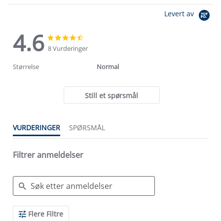
Levert av
4.6
4.6
4.6
star
star
8 Vurderinger
rating
rating
Størrelse
Normal
Still et spørsmål
VURDERINGER
SPØRSMÅL
Filtrer anmeldelser
Search
Flere Filtre
Reviews