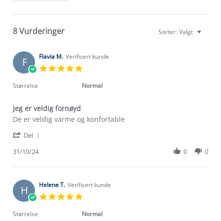
8 Vurderinger
Sorter:
Valgt
Flavia M.
Verifisert kunde
F
5.0
star
rating
Størrelse
Normal
Jeg er veldig fornøyd
Review
review
De er veldig varme og konfortable
by
stating
'
Flavia
Jeg
Del
Share
M.
er
Review
31/10/24
0
0
on
veldig
by
31
fornøyd
Flavia
Oct
M.
2024
on
Helene T.
Verifisert kunde
H
31
5.0
Oct
star
2024
rating
Størrelse
Normal