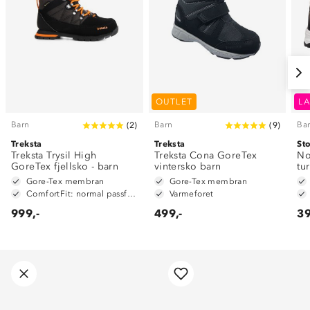
OUTLET
LA
Barn
Barn
Ba
(
2
)
(
9
)
Treksta
Treksta
St
Treksta Trysil High
Treksta Cona GoreTex
No
GoreTex fjellsko - barn
vintersko barn
tu
Gore-Tex membran
Gore-Tex membran
ComfortFit: normal passform
Varmeforet
999,-
499,-
39