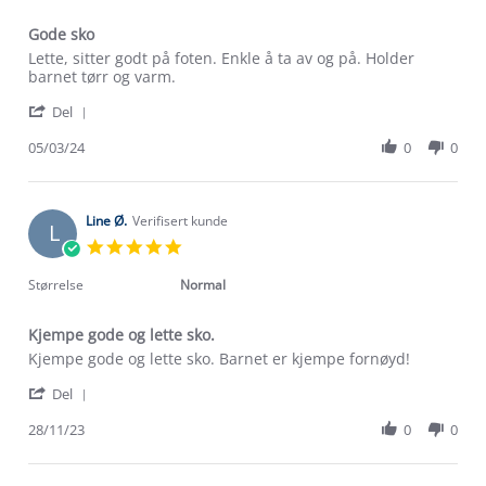
Gode sko
Review
review
Lette, sitter godt på foten. Enkle å ta av og på. Holder
by
stating
barnet tørr og varm.
Helene
Gode
'
T.
sko
Del
Share
on
Review
05/03/24
0
0
5
by
Mar
Helene
2024
T.
on
Line Ø.
Verifisert kunde
L
5
5.0
Mar
star
2024
rating
Størrelse
Normal
Kjempe gode og lette sko.
Review
review
Kjempe gode og lette sko. Barnet er kjempe fornøyd!
by
stating
'
Line
Kjempe
Del
Share
Ø.
gode
Review
28/11/23
0
0
on
og
by
28
lette
Line
Nov
sko.
Ø.