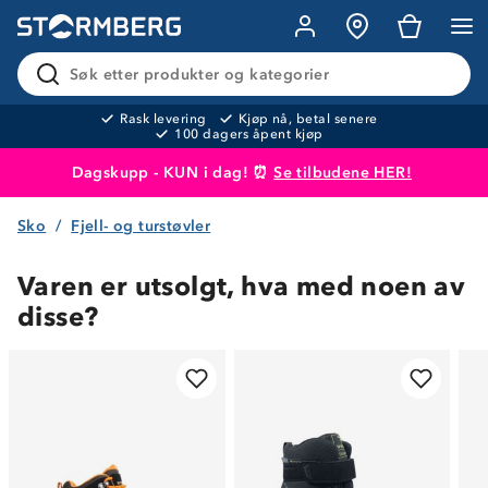
Søk etter produkter og kategorier
Rask levering
Kjøp nå, betal senere
100 dagers åpent kjøp
Dagskupp - KUN i dag! ⏰
Se tilbudene HER!
Sko
Fjell- og turstøvler
Produktet er lagt i handlekurven
Til kassen
Varen er utsolgt, hva med noen av
disse?