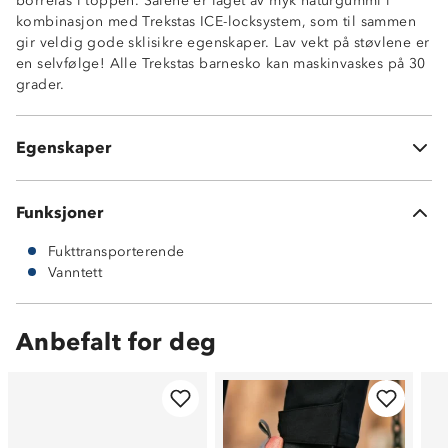
borrelås i toppen. Sålene er laget av myk naturgummi i
Gore-Tex membran
kombinasjon med Trekstas ICE-locksystem, som til sammen
Varmeforet
gir veldig gode sklisikre egenskaper. Lav vekt på støvlene er
Maskinvaskbar
en selvfølge! Alle Trekstas barnesko kan maskinvaskes på 30
NestFit: bred passform
grader.
Yttermateriale i tekstil
Hurtigsnøring (quicklace) med borrelås
Støtdempende mellomsåle
Egenskaper
Yttersåle i naturgummi
Funksjoner
Fukttransporterende
Vanntett
Anbefalt for deg