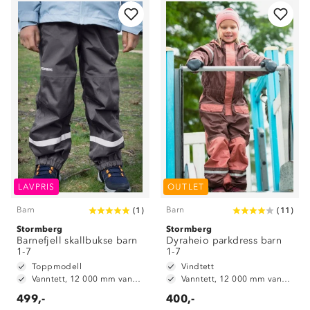
LAVPRIS
OUTLET
Barn
Barn
(
1
)
(
11
)
Stormberg
Stormberg
Barnefjell skallbukse barn
Dyraheio parkdress barn
1-7
1-7
Toppmodell
Vindtett
Vanntett, 12 000 mm vannsøyle
Vanntett, 12 000 mm vannsøyle
499,-
400,-