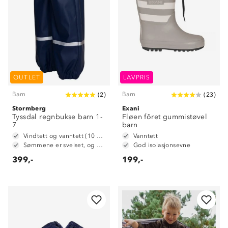
OUTLET
LAVPRIS
Barn
Barn
(
2
)
(
23
)
Stormberg
Exani
Tyssdal regnbukse barn 1-
Fløen fôret gummistøvel
7
barn
Vindtett og vanntett (10 000 mm vannsøyle)
Vanntett
Sømmene er sveiset, og dermed vanntette
God isolasjonsevne
399,-
199,-