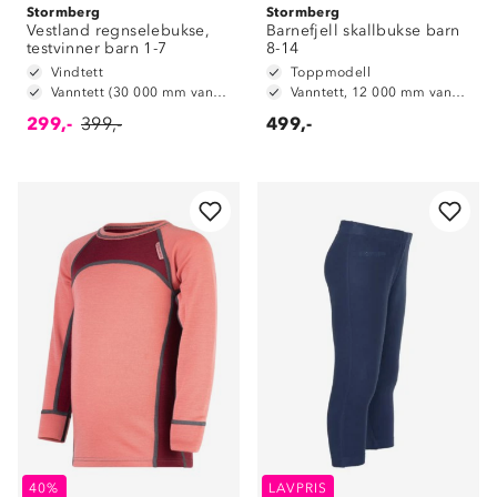
Stormberg
Stormberg
Vestland regnselebukse,
Barnefjell skallbukse barn
testvinner barn 1-7
8-14
Vindtett
Toppmodell
Vanntett (30 000 mm vannsøyle)
Vanntett, 12 000 mm vannsøyle
299,-
399,-
499,-
40%
LAVPRIS