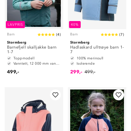
LAVPRIS
40%
Barn
Barn
(
4
)
(
7
)
Stormberg
Stormberg
Barnefjell skalljakke barn
Hadlaskard ulltrøye barn 1-
1-7
7
Toppmodell
100% merinoull
Vanntett, 12 000 mm vannsøyle
Isolerende
499,-
299,-
499,-