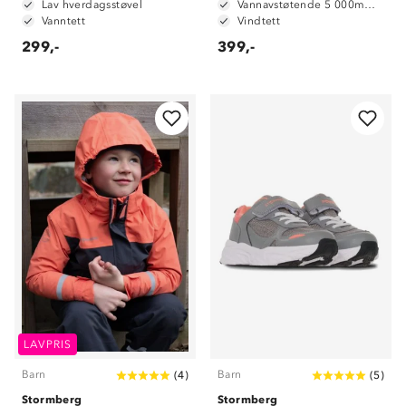
Lav hverdagsstøvel
Vannavstøtende 5 000mm vannsøyle
Vanntett
Vindtett
299,-
399,-
LAVPRIS
Barn
Barn
(
4
)
(
5
)
Stormberg
Stormberg