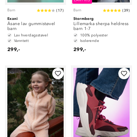
LAVPRIS
Barn
Barn
(
17
)
(
39
)
Exani
Stormberg
Åsane lav gummistøvel
Lillemarka sherpa heldress
barn
barn 1-7
Lav hverdagsstøvel
100% polyester
Vanntett
Isolerende
299,-
299,-