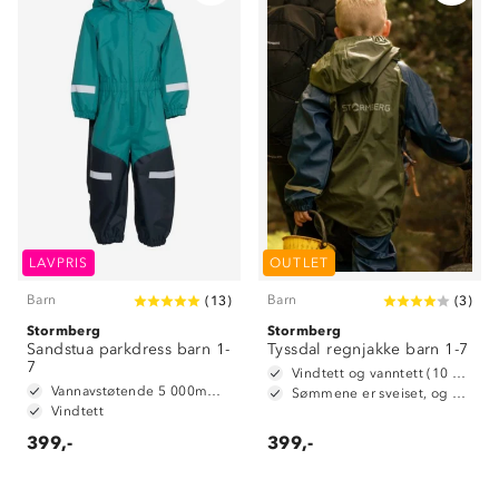
LAVPRIS
OUTLET
Barn
Barn
(
13
)
(
3
)
Stormberg
Stormberg
Sandstua parkdress barn 1-
Tyssdal regnjakke barn 1-7
7
Vindtett og vanntett (10 000 mm vannsøyle)
Vannavstøtende 5 000mm vannsøyle
Sømmene er sveiset, og dermed vanntette
Vindtett
399,-
399,-