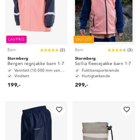
LAVPRIS
OUTLET
Barn
Barn
(
2
)
(
3
)
Stormberg
Stormberg
Bergen regnjakke barn 1-7
Sollia fleecejakke barn 1-7
Vanntett (10 000 mm vannsøyle)
Fukttransporterende
Vindtett
Hurtigtørkende
199,-
299,-