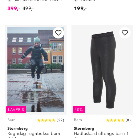
399,-
499,-
199,-
LAVPRIS
40%
Barn
Barn
(
22
)
(
8
)
Stormberg
Stormberg
Regndag regnbukse barn
Hadlaskard ullongs barn 1-