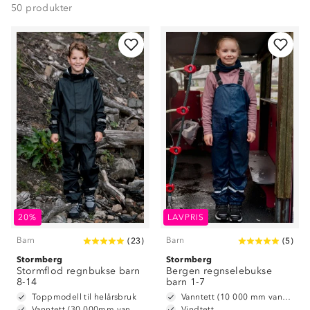
50
produkter
20%
LAVPRIS
Barn
Barn
(
23
)
(
5
)
Stormberg
Stormberg
Stormflod regnbukse barn
Bergen regnselebukse
8-14
barn 1-7
Toppmodell til helårsbruk
Vanntett (10 000 mm vannsøyle)
Vanntett (30 000mm vannsøyle)
Vindtett