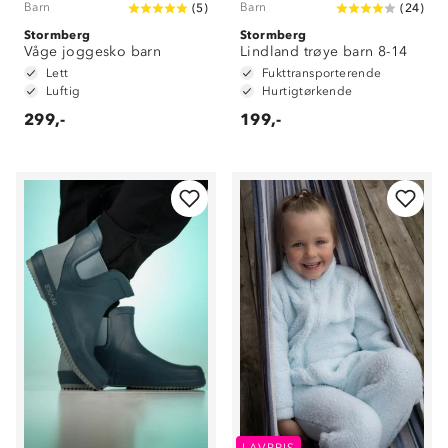
Barn
Barn
(
5
)
(
24
)
Stormberg
Stormberg
Våge joggesko barn
Lindland trøye barn 8-14
Lett
Fukttransporterende
Luftig
Hurtigtørkende
299,-
199,-