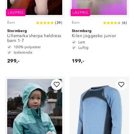
LAVPRIS
LAVPRIS
Barn
Barn
(
39
)
(
6
)
Stormberg
Stormberg
Lillemarka sherpa heldress
Kilen joggesko junior
barn 1-7
Lett
100% polyester
Luftig
Isolerende
299,-
199,-