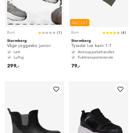
OUTLET
Barn
Barn
(
1
)
(
4
)
Stormberg
Stormberg
Våge joggesko junior
Tyssdal lue barn 1-7
Lett
Antinuppebehandlet
Luftig
Fukttransporterende
299,-
79,-