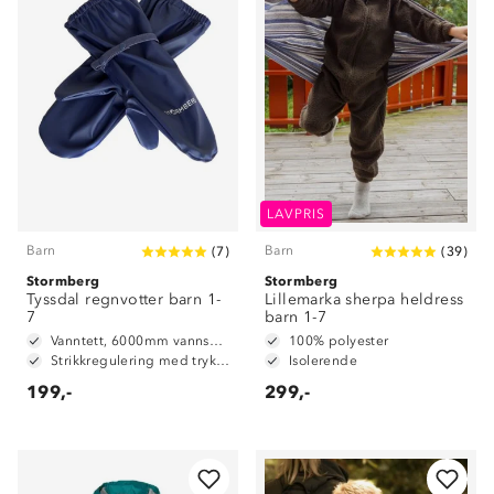
LAVPRIS
Barn
Barn
(
7
)
(
39
)
Stormberg
Stormberg
Tyssdal regnvotter barn 1-
Lillemarka sherpa heldress
7
barn 1-7
Vanntett, 6000mm vannsøyle
100% polyester
Strikkregulering med trykknapp
Isolerende
199,-
299,-