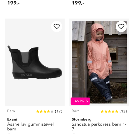
199,-
199,-
LAVPRIS
Barn
Barn
(
17
)
(
13
)
Exani
Stormberg
Åsane lav gummistøvel
Sandstua parkdress barn 1-
barn
7