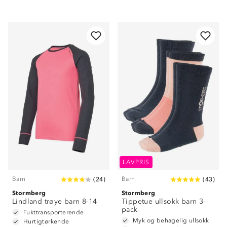
Om Stormberg
LAVPRIS
Barn
Barn
(
24
)
(
43
)
Verdigrunnlag
Stormberg
Stormberg
Lindland trøye barn 8-14
Klima og miljø
Tippetue ullsokk barn 3-
Trelagsprinsippet barn
pack
Fukttransporterende
Kundeservice
Myk og behagelig ullsokk
Etisk handel
Hurtigtørkende