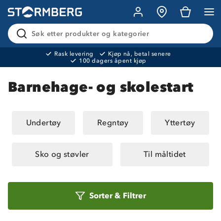
Søk etter produkter og kategorier
Rask levering
Kjøp nå, betal senere
100 dagers åpent kjøp
Produktet er lagt i handlekurven
Til kassen
Barnehage- og skolestart
Undertøy
Regntøy
Yttertøy
Sko og støvler
Til måltidet
Sorter
Sorter
&
Filtrer
etter