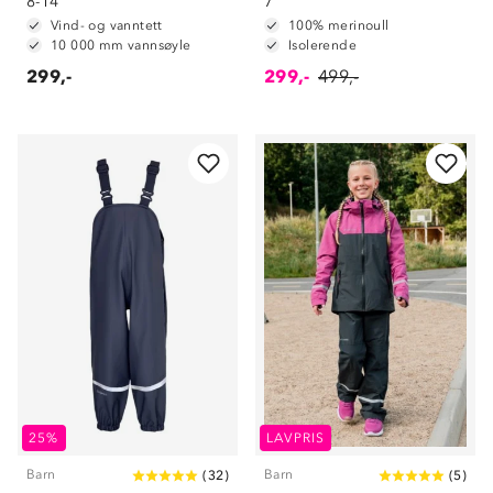
8-14
7
Vind- og vanntett
100% merinoull
10 000 mm vannsøyle
Isolerende
299,-
299,-
499,-
25%
LAVPRIS
Barn
Barn
(
32
)
(
5
)