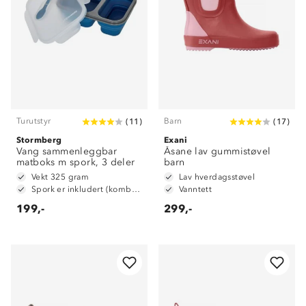
Turutstyr
Barn
(
11
)
(
17
)
Stormberg
Exani
Vang sammenleggbar
Åsane lav gummistøvel
matboks m spork, 3 deler
barn
Vekt 325 gram
Lav hverdagsstøvel
Spork er inkludert (kombinert skje og gaffel)
Vanntett
199,-
299,-