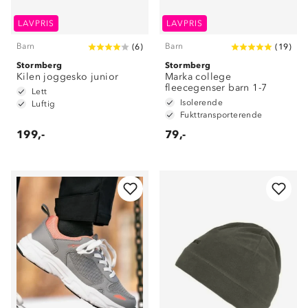
LAVPRIS
LAVPRIS
Barn
Barn
(
6
)
(
19
)
Stormberg
Stormberg
Kilen joggesko junior
Marka college
fleecegenser barn 1-7
Lett
Isolerende
Luftig
Fukttransporterende
199,-
79,-