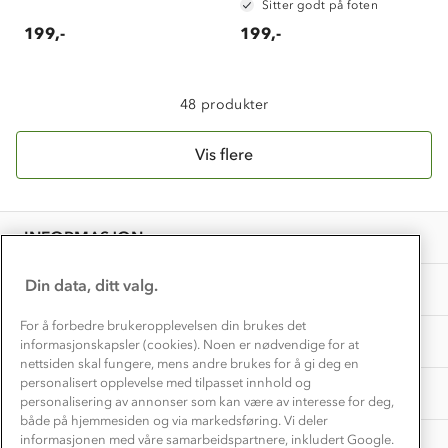
Alt du trenger til Norgesferien
Sitter godt på foten
Kontakt oss
Dyreetikk
199,-
199,-
Dette trenger du til barnehagen
Konkurransevinnere
1% til samfunnet
Gravidklær
Kundeklubb
48 produkter
Inkludering
Hvordan velge riktig turtøy?
Norgesferie 🇳🇴
Våre butikker
Materialer
Vis flere
Vask og vedlikehold
Få turinspirasjon og tips her⛰
Bedrift, barnehage og SFO
Personvern
EL-retur
Overnatte utendørs⛺
Presse
Samarbeide med oss?
INFORMASJON
Store størrelser
Storms turtips🐿️
Jobbe hos oss?
Turmat oppskrifter
Din data, ditt valg.
OM OSS
Leirskole 🥾
Beredskap
For å forbedre brukeropplevelsen din brukes det
Barnehageansatt
TIPS OG RÅD
informasjonskapsler (cookies). Noen er nødvendige for at
nettsiden skal fungere, mens andre brukes for å gi deg en
Tips til hyttetur
personalisert opplevelse med tilpasset innhold og
AKTIVITETER
personalisering av annonser som kan være av interesse for deg,
både på hjemmesiden og via markedsføring. Vi deler
informasjonen med våre samarbeidspartnere, inkludert Google.