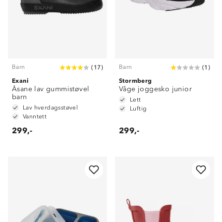
Barn
Barn
(
17
)
(
1
)
Exani
Stormberg
Åsane lav gummistøvel
Våge joggesko junior
barn
Lett
Lav hverdagsstøvel
Luftig
Vanntett
299,-
299,-