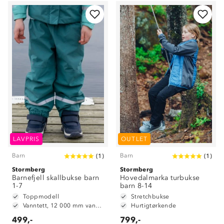
LAVPRIS
OUTLET
Barn
Barn
(
1
)
(
1
)
Stormberg
Stormberg
Barnefjell skallbukse barn
Hovedalmarka turbukse
1-7
barn 8-14
Toppmodell
Stretchbukse
Vanntett, 12 000 mm vannsøyle
Hurtigtørkende
499,-
799,-