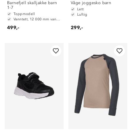
Barnefjell skalljakke barn
Våge joggesko barn
1-7
Lett
Toppmodell
Luftig
Vanntett, 12 000 mm vannsøyle
499,-
299,-