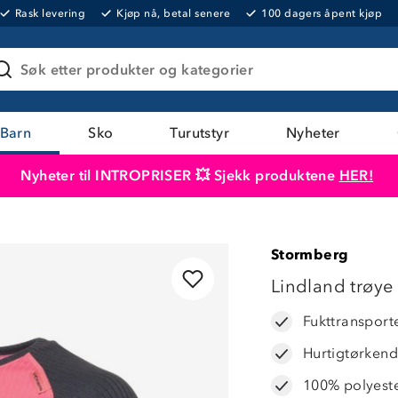
Rask levering
Kjøp nå, betal senere
100 dagers åpent kjøp
Søk etter produkter og kategorier
Barn
Sko
Turutstyr
Nyheter
Nyheter til INTROPRISER 💥 Sjekk produktene
HER!
Produktet er lagt i handlekurven
Til kassen
Stormberg
Lindland trøye
Fukttransport
Hurtigtørken
100% polyest