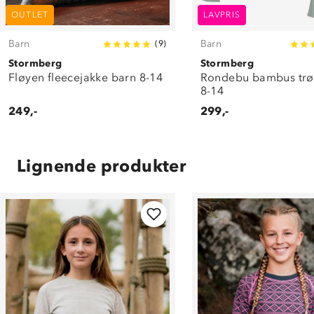
OUTLET
LAVPRIS
Barn
Barn
(
9
)
Stormberg
Stormberg
Fløyen fleecejakke barn 8-14
Rondebu bambus trø
8-14
249,-
299,-
Lignende produkter