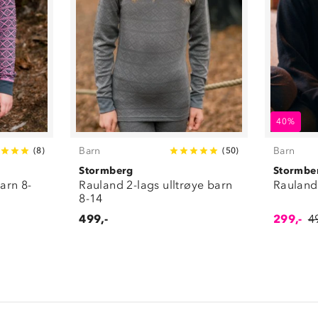
40%
Barn
Barn
(
8
)
(
50
)
Stormberg
Stormbe
barn 8-
Rauland 2-lags ulltrøye barn
Rauland 
8-14
499,-
299,-
4