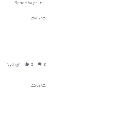
Sorter:
Valgt
25/02/25
Nyttig?
0
0
22/02/25