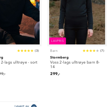
LAVPRIS
Barn
(
3
)
(
7
)
rg
Stormberg
2-lags ulltrøye - sort
Voss 2-lags ulltrøye barn 8-
14
99,-
299,-
Levert av