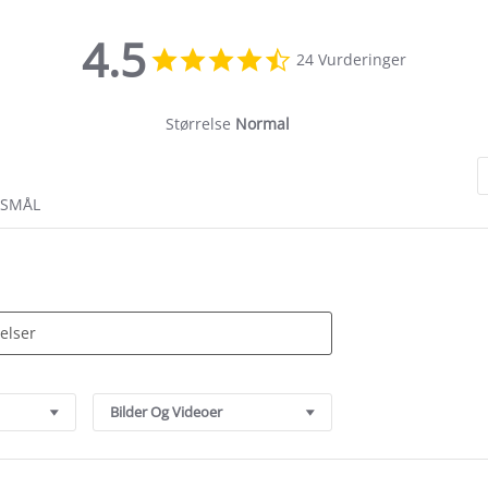
4.5
4.5
24 Vurderinger
star
rating
Størrelse
Normal
RSMÅL
Bilder Og Videoer