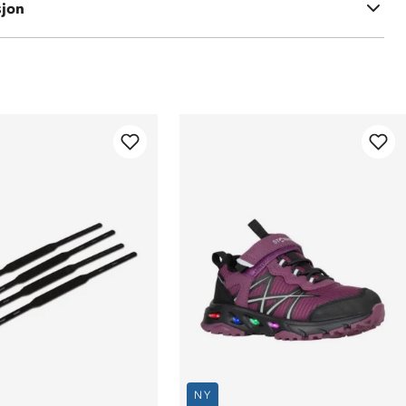
sjon
NY