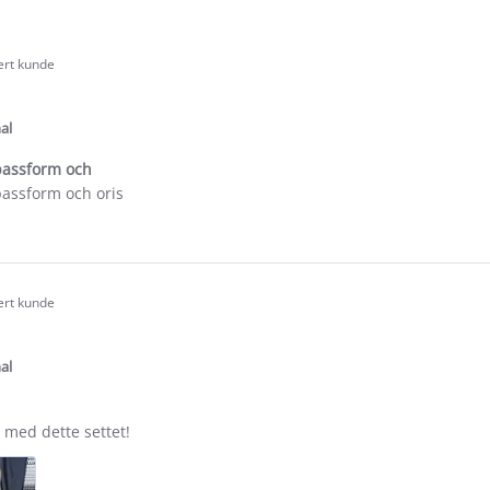
sert kunde
.0
tar
ating
al
passform och
passform och oris
e
ew
as
sert kunde
.0
tar
ating
al
 med dette settet!