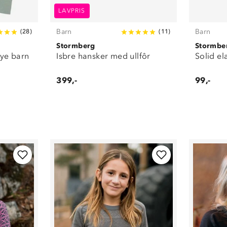
LAVPRIS
Barn
Barn
(
28
)
(
11
)
Stormberg
Stormbe
ye barn
Isbre hansker med ullfôr
Solid ela
399,-
99,-