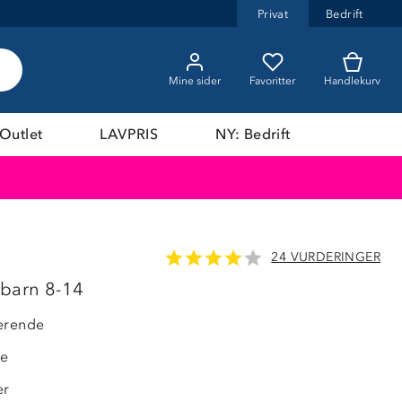
Privat
Bedrift
Mine sider
Favoritter
Handlekurv
Outlet
LAVPRIS
NY: Bedrift
24 VURDERINGER
 barn 8-14
erende
de
er