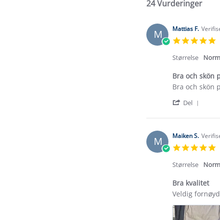
24 Vurderinger
Mattias F.
Verifi
M
5
s
r
Størrelse
Norm
Bra och skön 
Review
review
Bra och skön 
by
stating
'
Mattias
Bra
Del
Shar
F.
och
Revi
on
skön
by
25
passform
Matti
Feb
och
Maiken S.
Verifi
M
F.
2025
5
on
s
25
r
Størrelse
Norm
Feb
2025
Bra kvalitet
Review
review
Veldig fornøyd
by
stating
Maiken
Bra
S.
kvalitet