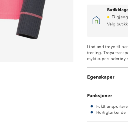
Butikklage
Tilgjeng
Velg butikk
Lindland trøye til ba
trening. Trøya transp
mykt superundertøy s
Fukttransporter
Hurtigtørkende
Egenskaper
100% polyester
Funksjoner
Fukttransporter
Hurtigtørkende