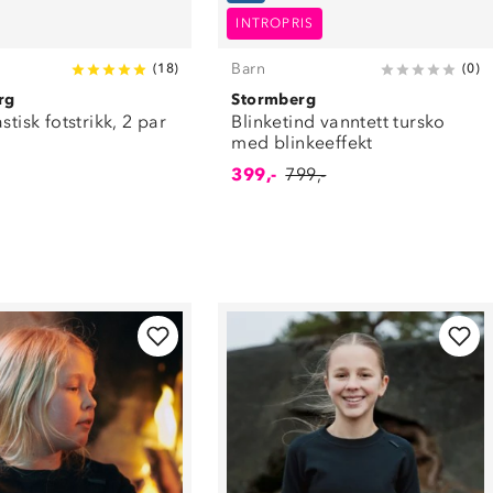
INTROPRIS
Barn
(
18
)
(
0
)
rg
Stormberg
stisk fotstrikk, 2 par
Blinketind vanntett tursko
med blinkeeffekt
399,-
799,-