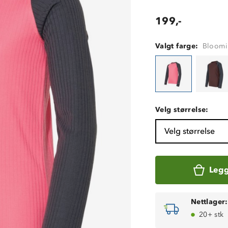
199,-
Valgt farge:
Bloomi
Velg størrelse:
Velg størrelse
Legg
Nettlager:
20+ stk