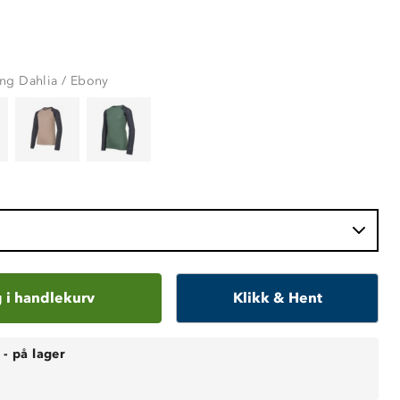
ng Dahlia / Ebony
 i handlekurv
Klikk & Hent
-
på lager