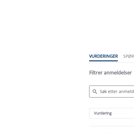
4.5
star
rating
VURDERINGER
SPØ
Filtrer anmeldelser
Search
Reviews
Vurdering