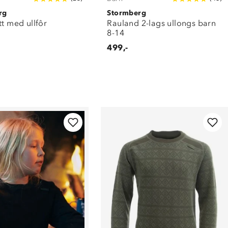
rg
Stormberg
tt med ullfôr
Rauland 2-lags ullongs barn
8-14
499,-