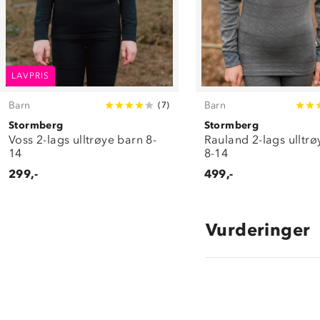
LAVPRIS
Barn
Barn
(
7
)
Stormberg
Stormberg
Voss 2-lags ulltrøye barn 8-
Rauland 2-lags ulltrø
14
8-14
299,-
499,-
Vurderinger