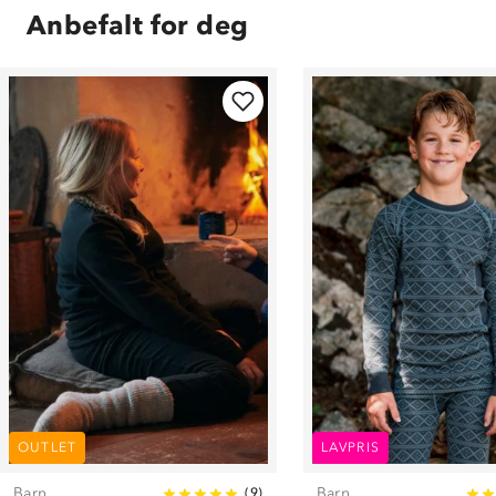
Anbefalt for deg
OUTLET
LAVPRIS
Barn
Barn
(
9
)