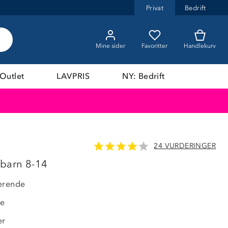
Privat
Bedrift
Mine sider
Favoritter
Handlekurv
Outlet
LAVPRIS
NY: Bedrift
24 VURDERINGER
 barn 8-14
erende
de
er