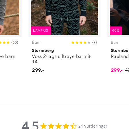
LAVPRIS
40%
Barn
Barn
(
50
)
(
7
)
Stormberg
Stormbe
ye barn
Voss 2-lags ulltrøye barn 8-
Rauland 
14
299,-
299,-
4
4.5
4.5
24 Vurderinger
star