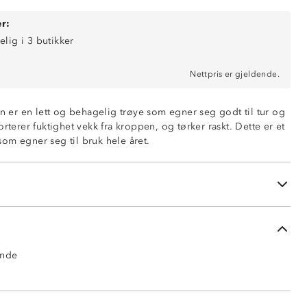
r:
elig i 3 butikker
Nettpris er gjeldende.
rn er en lett og behagelig trøye som egner seg godt til tur og
orterer fuktighet vekk fra kroppen, og tørker raskt. Dette er et
om egner seg til bruk hele året.
ende
ende