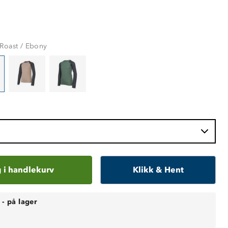
Roast / Ebony
 i handlekurv
Klikk & Hent
-
på lager