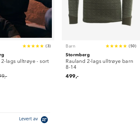
Barn
(
3
)
(
50
)
rg
Stormberg
2-lags ulltrøye - sort
Rauland 2-lags ulltrøye barn
8-14
99,-
499,-
Levert av