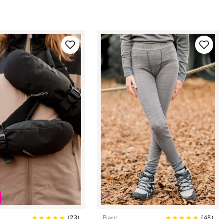
Barn
(
23
)
(
48
)