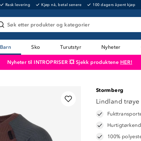
Rask levering
Kjøp nå, betal senere
100 dagers åpent kjøp
Søk etter produkter og kategorier
Barn
Sko
Turutstyr
Nyheter
Nyheter til INTROPRISER 💥 Sjekk produktene
HER!
Produktet er lagt i handlekurven
Til kassen
Stormberg
Lindland trøye
Fukttransport
Hurtigtørken
100% polyest