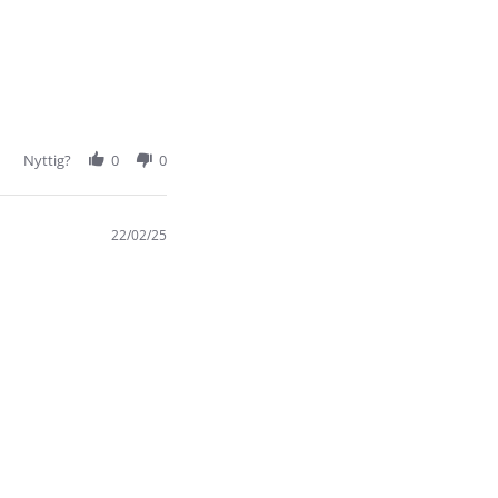
Nyttig?
0
0
22/02/25