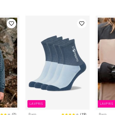
LAVPRIS
LAVPRIS
Barn
Barn
(
7
)
(
19
)