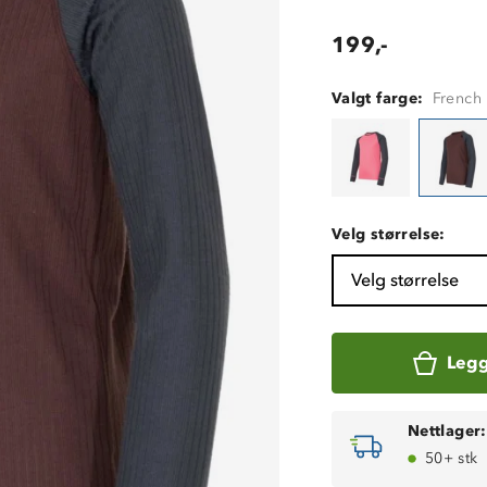
199,-
Valgt farge:
French 
Velg størrelse:
Velg størrelse
Legg
Nettlager:
50+ stk