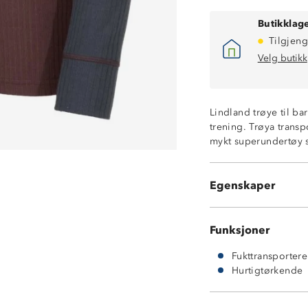
Butikklage
Tilgjeng
Velg butikk
Lindland trøye til ba
trening. Trøya transp
mykt superundertøy s
Fukttransporter
Hurtigtørkende
Egenskaper
100% polyester
Funksjoner
Fukttransporter
Hurtigtørkende