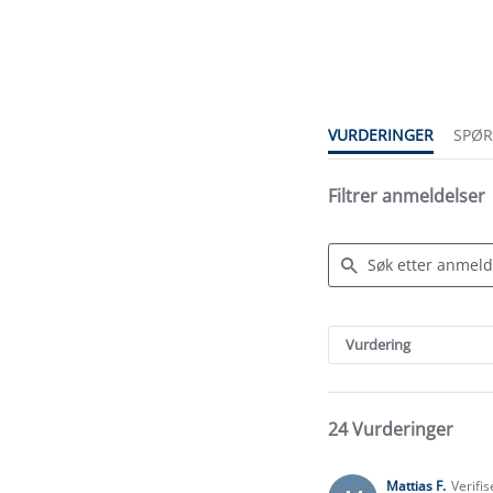
4.5
star
rating
VURDERINGER
SPØ
Filtrer anmeldelser
Search
Reviews
Vurdering
24 Vurderinger
Mattias F.
Verifi