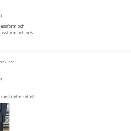
.0
tar
ating
al
passform och
passform och oris
e
ew
as
sert kunde
.0
tar
ating
al
 med dette settet!