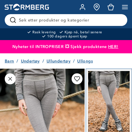
Søk etter produkter og kategorier
Rask levering
Kjøp nå, betal senere
100 dagers åpent kjøp
Nyheter til INTROPRISER 💥 Sjekk produktene
HER!
Barn
Undertøy
Ullundertøy
Ullongs
Produktet er lagt i handlekurven
Til kassen