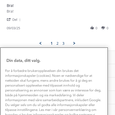
Kontakt oss
Dyreetikk
Bra!
Dette trenger du til barnehagen
Review
review
Bra!
Konkurransevinnere
1% til samfunnet
by
stating
Gravidklær
'
Janne
Bra!
Del
Kundeklubb
Share
A.
Inkludering
Hvordan velge riktig turtøy?
Review
09/03/25
0
0
on
Norgesferie 🇳🇴
Våre butikker
by
9
Materialer
Janne
Mar
Vask og vedlikehold
A.
Få turinspirasjon og tips her⛰
2025
Bedrift, barnehage og SFO
1
2
3
Personvern
on
EL-retur
9
Overnatte utendørs⛺
Presse
Mar
Samarbeide med oss?
INFORMASJON
2025
Store størrelser
Din data, ditt valg.
Storms turtips🐿️
Jobbe hos oss?
Turmat oppskrifter
OM OSS
For å forbedre brukeropplevelsen din brukes det
Leirskole 🥾
informasjonskapsler (cookies). Noen er nødvendige for at
Beredskap
nettsiden skal fungere, mens andre brukes for å gi deg en
Barnehageansatt
TIPS OG RÅD
personalisert opplevelse med tilpasset innhold og
personalisering av annonser som kan være av interesse for deg,
Tips til hyttetur
både på hjemmesiden og via markedsføring. Vi deler
AKTIVITETER
informasjonen med våre samarbeidspartnere, inkludert Google.
Du velger selv om du vil godta alle informasjonskapsler eller
tilpasse innstillingene. Les mer i vår personvernerklæring om
hvordan vi bruker informasjonskapsler og hvilke partnere vi