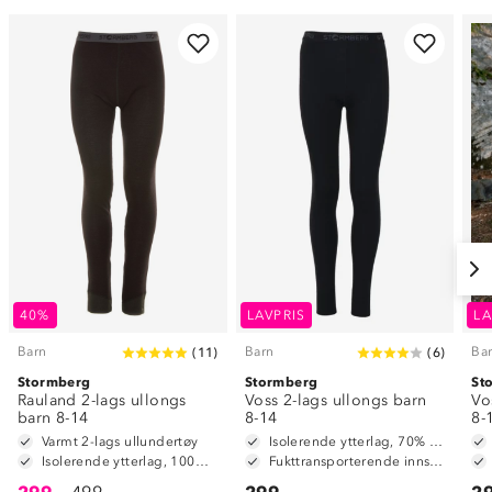
40%
LAVPRIS
LA
Barn
Barn
Ba
(
11
)
(
6
)
Stormberg
Stormberg
St
Rauland 2-lags ullongs
Voss 2-lags ullongs barn
Vo
barn 8-14
8-14
8-
Varmt 2-lags ullundertøy
Isolerende ytterlag, 70% merinoull / 30% polyester
Isolerende ytterlag, 100% merinoull
Fukttransporterende innside, 100% polyester