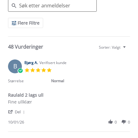
Search
Flere Filtre
Reviews
48 Vurderinger
Sorter:
Valgt
Bjørg A.
Verifisert kunde
B
5.0
star
rating
Størrelse
Normal
Raulald 2 lags ull
Review
review
Fine ullklær
by
stating
'
Bjørg
Raulald
Del
Share
A.
2
Review
10/01/26
0
0
on
lags
by
10
ull
Bjørg
Jan
A.