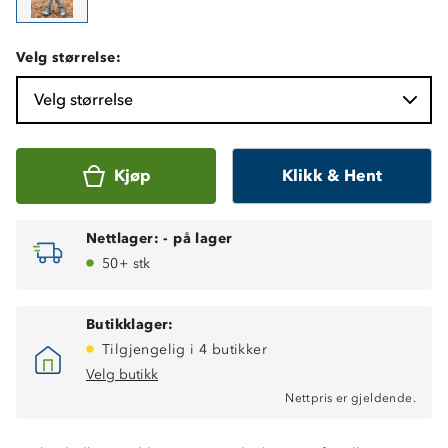
Velg størrelse:
Velg størrelse
Kjøp
Klikk & Hent
Nettlager:
-
på lager
50+ stk
Butikklager:
Tilgjengelig i 4 butikker
Velg butikk
Nettpris er gjeldende.
Varmt 2-lags ullundertøy
Isolerende ytterlag, 100% merinoull