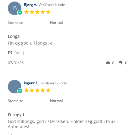
2026
on
Bjørg A.
Verifisert kunde
B
10
5.0
Jan
star
2026
rating
Størrelse
Normal
Longs
Review
review
Fin og god ull longs :-)
by
stating
'
Bjørg
Longs
Del
Share
A.
Review
07/01/26
0
0
on
by
7
Bjørg
Jan
A.
2026
on
Ingunn L.
Verifisert kunde
I
7
5.0
Jan
star
2026
rating
Størrelse
Normal
Fornøyd
Review
review
God stillongs, god i størrelsen. Holder seg godt i bruk .
by
stating
Anbefales!
Ingunn
Fornøyd