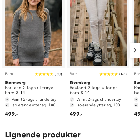
Barn
Barn
Ba
(
50
)
(
42
)
Stormberg
Stormberg
St
Rauland 2-lags ulltrøye
Rauland 2-lags ullongs
Ra
barn 8-14
barn 8-14
ba
Varmt 2-lags ullundertøy
Varmt 2-lags ullundertøy
Isolerende ytterlag, 100% merinoull
Isolerende ytterlag, 100% merinoull
499,-
499,-
49
Lignende produkter