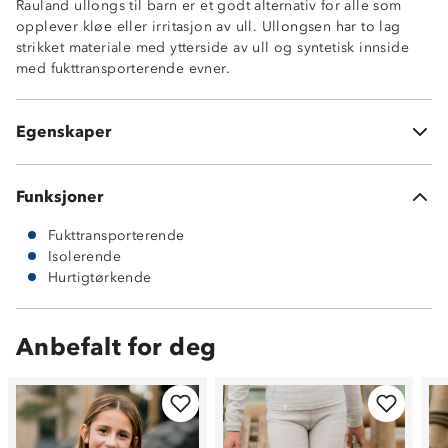
Rauland ullongs til barn er et godt alternativ for alle som
Fukttransporterende innside, 10% merinoull / 90%
opplever kløe eller irritasjon av ull. Ullongsen har to lag
polyester
strikket materiale med ytterside av ull og syntetisk innside
Hurtigtørkende
med fukttransporterende evner.
MerinoPoly 2L™
Undertøy med kløfri innside
ØkoTex® sertifisert
Egenskaper
Litt nupping etter bruk kan forekomme
Funksjoner
Fukttransporterende
Isolerende
Hurtigtørkende
Anbefalt for deg