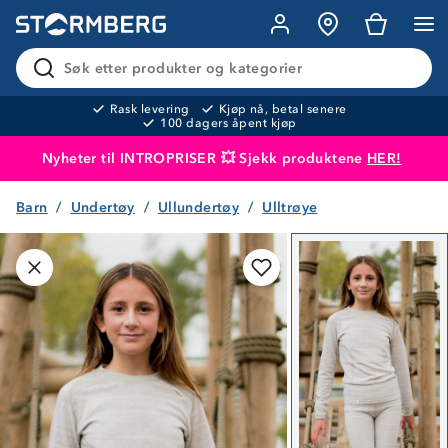
Søk etter produkter og kategorier
Rask levering
Kjøp nå, betal senere
100 dagers åpent kjøp
Nyheter til INTROPRISER 💥 Sjekk produktene
HER!
Barn
Undertøy
Ullundertøy
Ulltrøye
Produktet er lagt i handlekurven
Til kassen