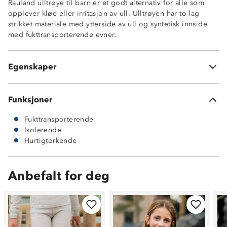
Rauland ulltrøye til barn er et godt alternativ for alle som
Fukttransporterende innside, 10% merinoull / 90%
opplever kløe eller irritasjon av ull. Ulltrøyen har to lag
polyester
strikket materiale med ytterside av ull og syntetisk innside
Hurtigtørkende
med fukttransporterende evner.
MerinoPoly 2L™
Undertøy med kløfri innside
ØkoTex® sertifisert
Egenskaper
Litt nupping etter bruk kan forekomme
Funksjoner
Fukttransporterende
Isolerende
Hurtigtørkende
Anbefalt for deg