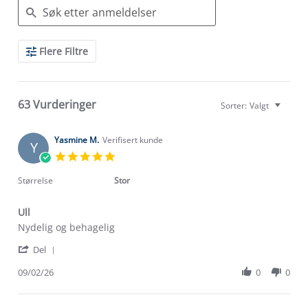
Search
Flere Filtre
Reviews
63 Vurderinger
Sorter:
Valgt
Yasmine M.
Verifisert kunde
Y
5.0
star
rating
Størrelse
Stor
Ull
Review
review
Nydelig og behagelig
by
stating
'
Yasmine
Ull
Del
Share
M.
Review
09/02/26
0
0
on
by
9
Yasmine
Feb
M.