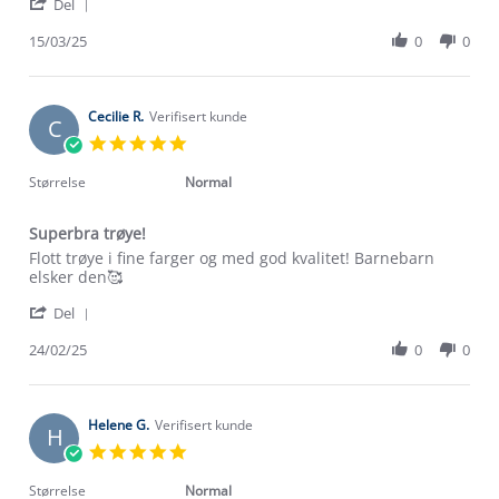
'
Gro
Rauland
Del
Share
L.
2-
Review
15/03/25
0
0
on
lags
by
15
Gro
Mar
L.
2025
on
Cecilie R.
Verifisert kunde
C
15
5.0
Mar
star
2025
rating
Størrelse
Normal
Superbra trøye!
Review
review
Flott trøye i fine farger og med god kvalitet! Barnebarn
by
stating
elsker den🥰
Cecilie
Superbra
'
R.
trøye!
Del
Share
on
Review
24/02/25
0
0
24
by
Feb
Om Stormberg
Cecilie
2025
R.
Verdigrunnlag
on
Helene G.
Verifisert kunde
H
24
5.0
Feb
Klima og miljø
star
Trelagsprinsippet barn
2025
rating
Størrelse
Normal
Kundeservice