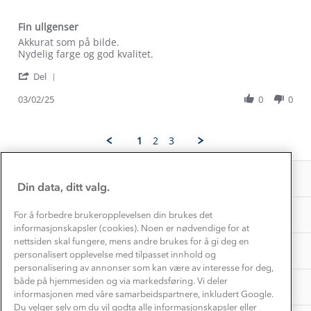
Etisk handel
Alt du trenger til Norgesferien
Kontakt oss
Fin ullgenser
Dyreetikk
Review
review
Akkurat som på bilde.
Dette trenger du til barnehagen
by
stating
Nydelig farge og god kvalitet.
Konkurransevinnere
1% til samfunnet
Helene
Fin
Gravidklær
'
G.
ullgenser
Del
Kundeklubb
Share
on
Inkludering
Hvordan velge riktig turtøy?
Review
03/02/25
0
0
3
Norgesferie 🇳🇴
Våre butikker
by
Feb
Materialer
Helene
2025
Vask og vedlikehold
G.
Få turinspirasjon og tips her⛰
Bedrift, barnehage og SFO
1
2
3
Personvern
on
EL-retur
3
Overnatte utendørs⛺
Presse
Feb
Samarbeide med oss?
INFORMASJON
2025
Store størrelser
Din data, ditt valg.
Storms turtips🐿️
Jobbe hos oss?
Turmat oppskrifter
OM OSS
For å forbedre brukeropplevelsen din brukes det
Leirskole 🥾
informasjonskapsler (cookies). Noen er nødvendige for at
Beredskap
nettsiden skal fungere, mens andre brukes for å gi deg en
Barnehageansatt
TIPS OG RÅD
personalisert opplevelse med tilpasset innhold og
personalisering av annonser som kan være av interesse for deg,
Tips til hyttetur
både på hjemmesiden og via markedsføring. Vi deler
AKTIVITETER
informasjonen med våre samarbeidspartnere, inkludert Google.
Du velger selv om du vil godta alle informasjonskapsler eller