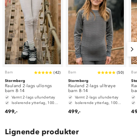
Barn
Barn
Ba
(
42
)
(
50
)
Stormberg
Stormberg
St
Rauland 2-lags ullongs
Rauland 2-lags ulltrøye
Ra
barn 8-14
barn 8-14
ba
Varmt 2-lags ullundertøy
Varmt 2-lags ullundertøy
Isolerende ytterlag, 100% merinoull
Isolerende ytterlag, 100% merinoull
499,-
499,-
49
Lignende produkter