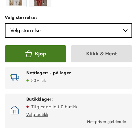
Velg størrelse:
Velg størrelse
Kjøp
Klikk & Hent
Nettlager:
-
på lager
50+ stk
Butikklager:
Tilgjengelig i 0 butikk
Velg butikk
Nettpris er gjeldende.
Varmt 2-lags ullundertøy
Isolerende ytterlag, 100% merinoull