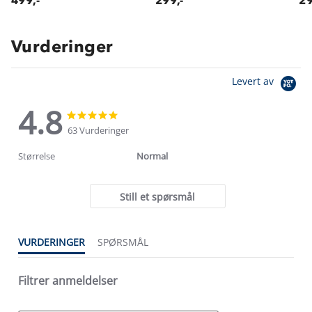
499,-
299,-
29
Vurderinger
Levert av
4.8
4.8
4.8
star
star
63 Vurderinger
rating
rating
Størrelse
Normal
Still et spørsmål
VURDERINGER
SPØRSMÅL
Filtrer anmeldelser