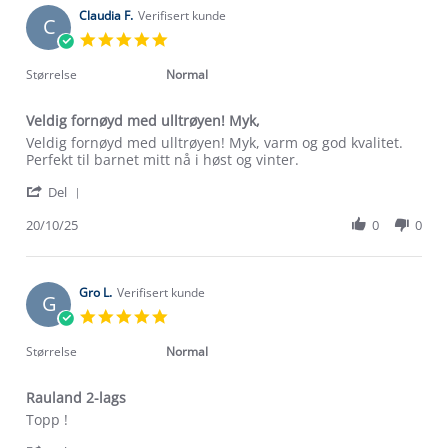
2026
on
Claudia F.
Verifisert kunde
C
9
5.0
Feb
star
2026
rating
Størrelse
Normal
Veldig fornøyd med ulltrøyen! Myk,
Review
review
Veldig fornøyd med ulltrøyen! Myk, varm og god kvalitet.
by
stating
Perfekt til barnet mitt nå i høst og vinter.
Claudia
Veldig
'
F.
fornøyd
Del
Share
on
med
Review
20/10/25
0
0
20
ulltrøyen!
by
Oct
Myk,
Claudia
2025
F.
on
Gro L.
Verifisert kunde
G
20
5.0
Oct
star
2025
rating
Størrelse
Normal
Rauland 2-lags
Review
review
Topp !
by
stating