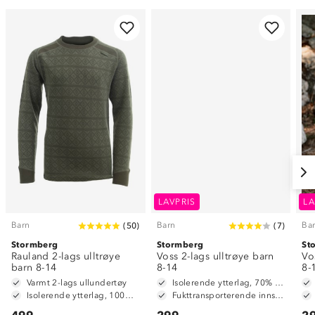
LAVPRIS
LA
Barn
Barn
Ba
(
50
)
(
7
)
Stormberg
Stormberg
St
Rauland 2-lags ulltrøye
Voss 2-lags ulltrøye barn
Vo
barn 8-14
8-14
8-
Varmt 2-lags ullundertøy
Isolerende ytterlag, 70% merinoull / 30% polyester
Isolerende ytterlag, 100% merinoull
Fukttransporterende innside, 100% polyester