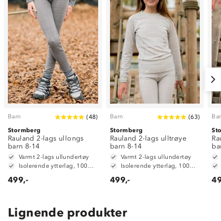
Barn
Barn
Ba
(
48
)
(
63
)
Stormberg
Stormberg
St
Rauland 2-lags ullongs
Rauland 2-lags ulltrøye
Ra
barn 8-14
barn 8-14
ba
Varmt 2-lags ullundertøy
Varmt 2-lags ullundertøy
Isolerende ytterlag, 100% merinoull
Isolerende ytterlag, 100% merinoull
499,-
499,-
49
Lignende produkter