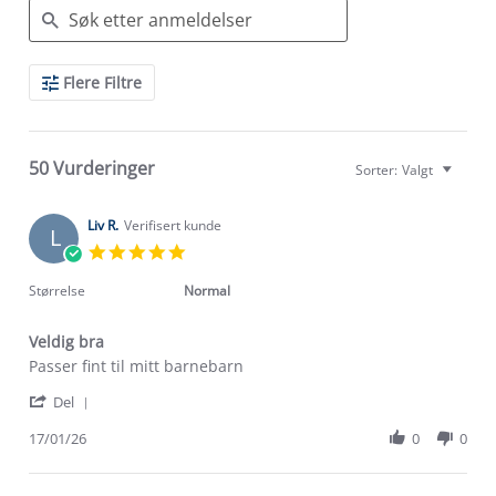
Search
Flere Filtre
Reviews
50 Vurderinger
Sorter:
Valgt
Liv R.
Verifisert kunde
L
5.0
star
rating
Størrelse
Normal
Veldig bra
Review
review
Passer fint til mitt barnebarn
by
stating
'
Liv
Veldig
Del
Share
R.
bra
Review
17/01/26
0
0
on
by
17
Liv
Jan
R.