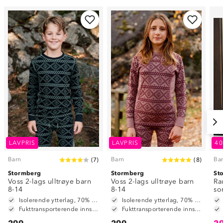
LAVPRIS
LAVPRIS
4
Barn
Barn
Ba
(
7
)
(
8
)
Stormberg
Stormberg
St
Voss 2-lags ulltrøye barn
Voss 2-lags ulltrøye barn
Ra
8-14
8-14
so
Isolerende ytterlag, 70% merinoull / 30% polyester
Isolerende ytterlag, 70% merinoull / 30% polyester
Fukttransporterende innside, 100% polyester
Fukttransporterende innside, 100% polyester