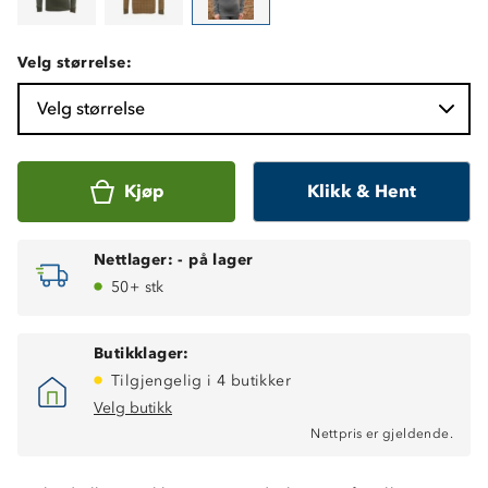
Velg størrelse:
Velg størrelse
Kjøp
Klikk & Hent
Nettlager:
-
på lager
50+ stk
Butikklager:
Tilgjengelig i 4 butikker
Velg butikk
Nettpris er gjeldende.
Varmt 2-lags ullundertøy
Isolerende ytterlag, 100% merinoull