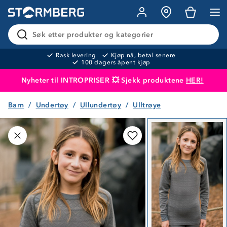
Søk etter produkter og kategorier
Rask levering
Kjøp nå, betal senere
100 dagers åpent kjøp
Nyheter til INTROPRISER 💥 Sjekk produktene
HER!
Barn
Undertøy
Ullundertøy
Ulltrøye
Produktet er lagt i handlekurven
Til kassen