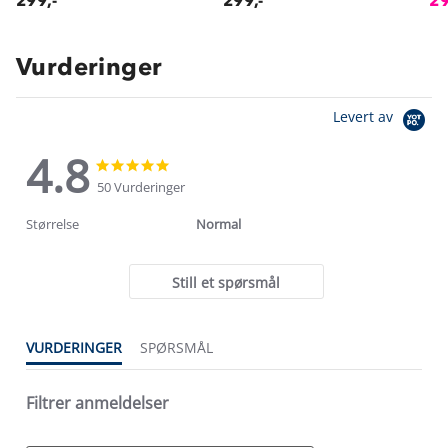
299,-
299,-
29
Vurderinger
Levert av
4.8
4.8
4.8
star
star
50 Vurderinger
rating
rating
Størrelse
Normal
Still et spørsmål
VURDERINGER
SPØRSMÅL
Filtrer anmeldelser