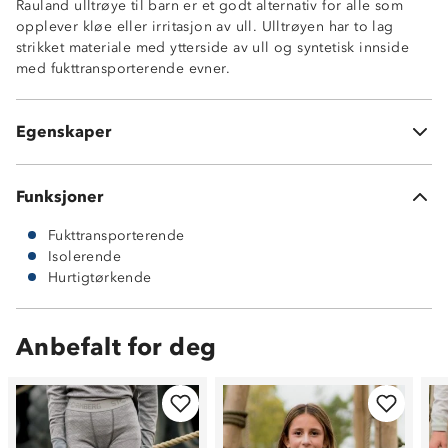
Rauland ulltrøye til barn er et godt alternativ for alle som
Fukttransporterende innside, 10% merinoull / 90%
opplever kløe eller irritasjon av ull. Ulltrøyen har to lag
polyester
strikket materiale med ytterside av ull og syntetisk innside
Hurtigtørkende
med fukttransporterende evner.
MerinoPoly 2L™
Undertøy med kløfri innside
ØkoTex® sertifisert
Egenskaper
Litt nupping etter bruk kan forekomme
Funksjoner
Fukttransporterende
Isolerende
Hurtigtørkende
Anbefalt for deg