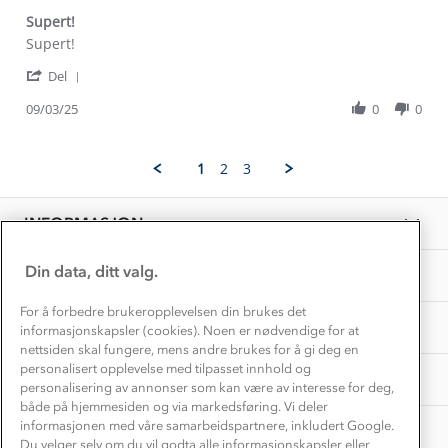
Kontakt oss
Dyreetikk
Supert!
Dette trenger du til barnehagen
Review
review
Supert!
Konkurransevinnere
1% til samfunnet
by
stating
Gravidklær
'
Janne
Supert!
Del
Kundeklubb
Share
A.
Inkludering
Review
Hvordan velge riktig turtøy?
09/03/25
0
0
on
Norgesferie 🇳🇴
Våre butikker
by
9
Materialer
Janne
Mar
Vask og vedlikehold
A.
Få turinspirasjon og tips her⛰
2025
Bedrift, barnehage og SFO
1
2
3
on
Personvern
EL-retur
9
Overnatte utendørs⛺
Presse
Mar
Samarbeide med oss?
INFORMASJON
2025
Store størrelser
Storms turtips🐿️
Jobbe hos oss?
Turmat oppskrifter
Din data, ditt valg.
OM OSS
Leirskole 🥾
Beredskap
For å forbedre brukeropplevelsen din brukes det
Barnehageansatt
TIPS OG RÅD
informasjonskapsler (cookies). Noen er nødvendige for at
nettsiden skal fungere, mens andre brukes for å gi deg en
Tips til hyttetur
personalisert opplevelse med tilpasset innhold og
AKTIVITETER
personalisering av annonser som kan være av interesse for deg,
både på hjemmesiden og via markedsføring. Vi deler
informasjonen med våre samarbeidspartnere, inkludert Google.
Du velger selv om du vil godta alle informasjonskapsler eller