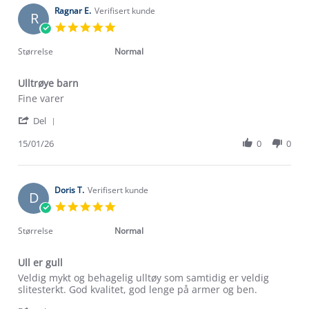
2026
on
Ragnar E.
Verifisert kunde
R
17
5.0
Jan
star
2026
rating
Størrelse
Normal
Ulltrøye barn
Review
review
Fine varer
by
stating
'
Ragnar
Ulltrøye
Del
Share
E.
barn
Review
15/01/26
0
0
on
by
15
Ragnar
Jan
E.
2026
on
Doris T.
Verifisert kunde
D
15
5.0
Jan
star
2026
rating
Størrelse
Normal
Ull er gull
Review
review
Veldig mykt og behagelig ulltøy som samtidig er veldig
by
stating
slitesterkt. God kvalitet, god lenge på armer og ben.
Doris
Ull