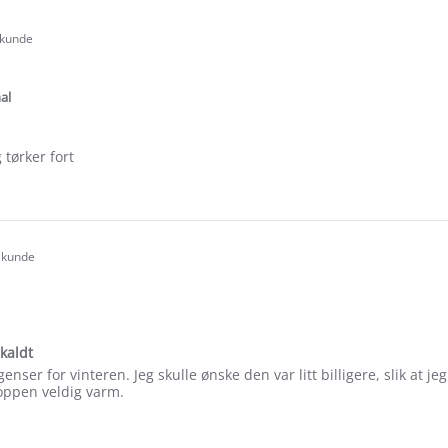
 kunde
.0
tar
ating
al
 tørker fort
e
ew
t kunde
.0
tar
ating
 kaldt
enser for vinteren. Jeg skulle ønske den var litt billigere, slik at j
oppen veldig varm.
e