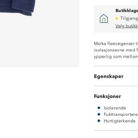
Butikklage
Tilgjeng
Velg butikk
Marka fleecegenser t
isolasjonsevne med 
ypperlig som mellom
Isolerende
Fukttransporter
Egenskaper
Hurtigtørkende
Funksjoner
Isolerende
Fukttransporter
Hurtigtørkende