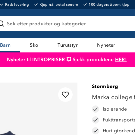
Rask levering
Kjøp nå, betal senere
100 dagers åpent kjøp
Søk etter produkter og kategorier
Barn
Sko
Turutstyr
Nyheter
Nyheter til INTROPRISER 💥 Sjekk produktene
HER!
Produktet er lagt i handlekurven
Til kassen
Stormberg
LAVPRIS
Marka college 
Isolerende
Fukttransport
Hurtigtørken