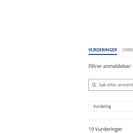
4.8
star
rating
VURDERINGER
SPØ
Filtrer anmeldelser
Search
Reviews
Vurdering
19 Vurderinger