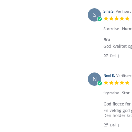
Sina S.
Verifisert
S
5
s
r
Størrelse
Norm
Bra
Review
review
God kvalitet og
by
stating
'
Sina
Bra
Del
Shar
S.
Revi
on
by
16
Sina
Jan
Neel K.
Verifiser
N
S.
2026
5
on
s
16
r
Størrelse
Stor
Jan
2026
God fleece for
Review
review
En veldig god g
by
stating
Den holder kr
Neel
God
'
K.
fleece
Del
Shar
on
for