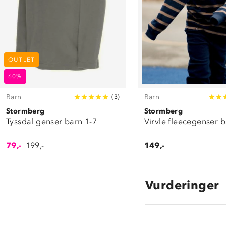
OUTLET
60%
Barn
Barn
(
3
)
Stormberg
Stormberg
Tyssdal genser barn 1-7
Virvle fleecegenser b
79,-
199,-
149,-
Vurderinger