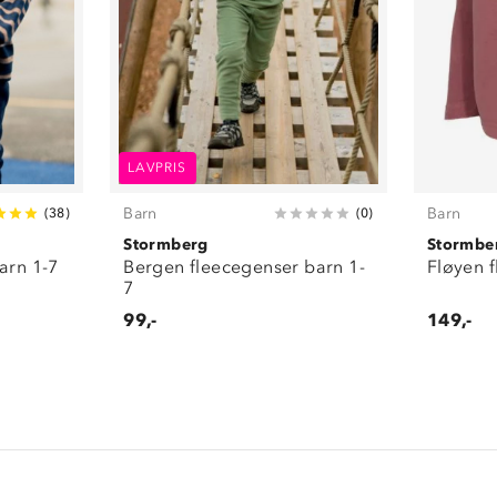
LAVPRIS
Barn
Barn
(
38
)
(
0
)
Stormberg
Stormbe
arn 1-7
Bergen fleecegenser barn 1-
Fløyen 
7
99,-
149,-