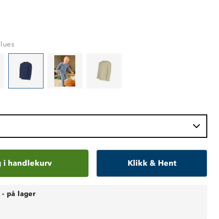
Blues
 i handlekurv
Klikk & Hent
-
på lager