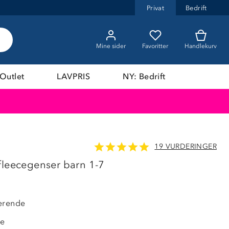
Privat
Bedrift
Mine sider
Favoritter
Handlekurv
Outlet
LAVPRIS
NY: Bedrift
19 VURDERINGER
LAVPRIS
fleecegenser barn 1-7
erende
de