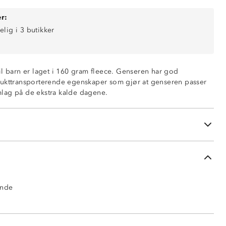
r:
elig i 3 butikker
il barn er laget i 160 gram fleece. Genseren har god
fukttransporterende egenskaper som gjør at genseren passer
lag på de ekstra kalde dagene.
ende
ende