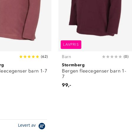
LAVPRIS
Barn
(
62
)
(
0
)
rg
Stormberg
fleecegenser barn 1-7
Bergen fleecegenser barn 1-
7
99,-
Levert av