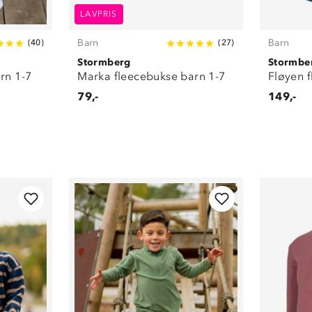
LAVPRIS
Barn
Barn
(
40
)
(
27
)
Stormberg
Stormbe
rn 1-7
Marka fleecebukse barn 1-7
Fløyen 
79,-
149,-