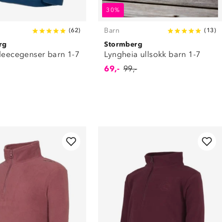
30%
Barn
(
62
)
(
13
)
rg
Stormberg
fleecegenser barn 1-7
Lyngheia ullsokk barn 1-7
69,-
99,-