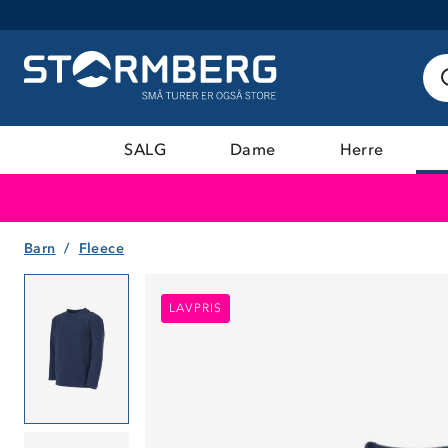
SALG
Dame
Herre
Barn
Fleece
LAVPRIS
LAVPRIS