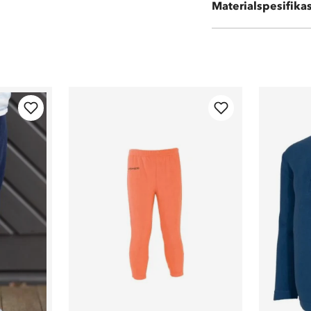
Materialspesifika
160g fleecekval