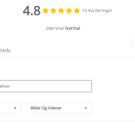
4.8
4.8
19 Vurderinger
star
rating
Størrelse
Normal
RSMÅL
Bilder Og Videoer