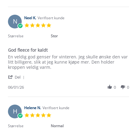
by
16
Sina
Jan
S.
2026
on
Neel K.
Verifisert kunde
N
16
5.0
Jan
star
2026
rating
Størrelse
Stor
God fleece for kaldt
Review
review
En veldig god genser for vinteren. Jeg skulle ønske den var
by
stating
litt billigere, slik at jeg kunne kjøpe mer. Den holder
Neel
God
kroppen veldig varm.
K.
fleece
'
on
for
Del
Share
6
kaldt
Review
06/01/26
0
0
Jan
by
2026
Neel
K.
on
Helene N.
Verifisert kunde
H
6
5.0
Jan
star
2026
rating
Størrelse
Normal