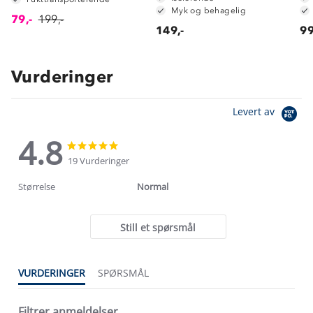
Myk og behagelig
79,-
199,-
149,-
99
Vurderinger
Levert av
4.8
4.8
4.8
star
star
19 Vurderinger
rating
rating
Størrelse
Normal
Still et spørsmål
VURDERINGER
SPØRSMÅL
Filtrer anmeldelser