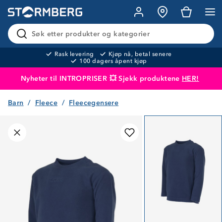
Søk etter produkter og kategorier
Rask levering
Kjøp nå, betal senere
100 dagers åpent kjøp
Nyheter til INTROPRISER 💥 Sjekk produktene
HER!
Barn
Fleece
Fleecegensere
Produktet er lagt i handlekurven
Til kassen