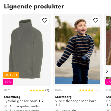
Lignende produkter
OUTLET
60%
LA
Barn
Barn
Ba
(
3
)
(
38
)
Stormberg
Stormberg
St
Tyssdal genser barn 1-7
Virvle fleecegenser barn
Be
1-7
1-
Antinuppebehandlet
Isolerende
Fukttransporterende