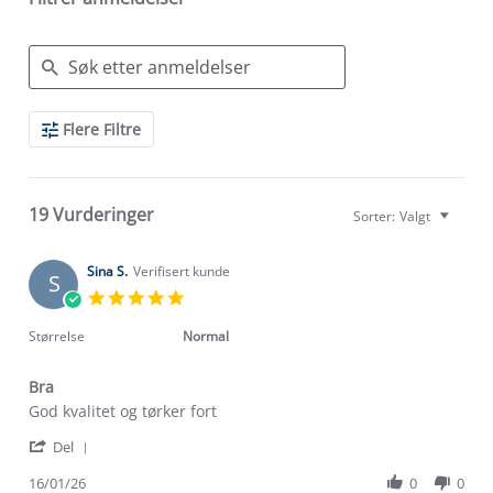
Search
Flere Filtre
Reviews
19 Vurderinger
Sorter:
Valgt
Sina S.
Verifisert kunde
S
5.0
star
rating
Størrelse
Normal
Bra
Review
review
God kvalitet og tørker fort
by
stating
'
Sina
Bra
Del
Share
S.
Review
16/01/26
0
0
on