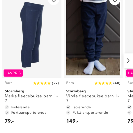
LAVPRIS
LA
Barn
Barn
Ba
(
27
)
(
40
)
Stormberg
Stormberg
St
Marka fleecebukse barn 1-
Virvle fleecebukse barn 1-
Ma
7
7
7
Isolerende
Isolerende
Fukttransporterende
Fukttransporterende
79,-
149,-
79