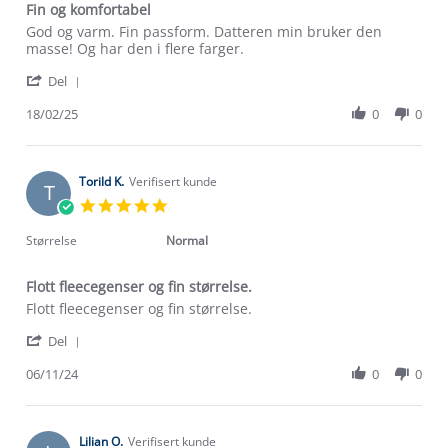
Fin og komfortabel
Review
review
God og varm. Fin passform. Datteren min bruker den
by
stating
masse! Og har den i flere farger.
Helene
Fin
'
N.
og
Del
Share
on
komfortabel
Review
18/02/25
0
0
18
by
Feb
Helene
2025
N.
on
Torild K.
Verifisert kunde
T
18
5.0
Feb
star
2025
rating
Størrelse
Normal
Flott fleecegenser og fin størrelse.
Review
review
Flott fleecegenser og fin størrelse.
by
stating
'
Torild
Flott
Del
Share
K.
fleecegenser
Review
06/11/24
0
0
on
og
Om Stormberg
by
6
fin
Torild
Nov
størrelse.
Verdigrunnlag
K.
2024
on
Lilian O.
Verifisert kunde