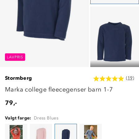
LAVPRIS
LAVPRIS
LAVPRIS
Stormberg
(19)
Marka college fleecegenser barn 1-7
79,-
Valgt farge:
Dress Blues