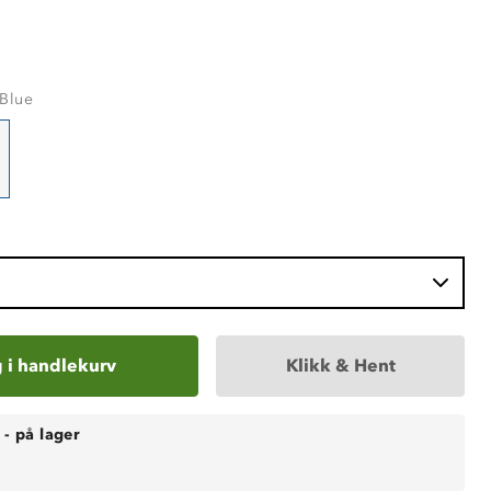
 Blue
 i handlekurv
Klikk & Hent
-
på lager