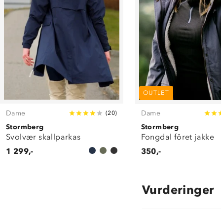
OUTLET
Dame
Dame
(
20
)
Stormberg
Stormberg
Svolvær skallparkas
Fongdal fôret jakke
1 299,-
350,-
Vurderinger