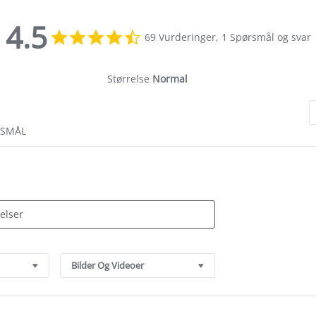
4.5
4.5
69 Vurderinger, 1 Spørsmål og svar
star
rating
Størrelse
Normal
RSMÅL
Bilder Og Videoer