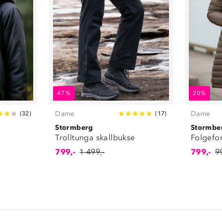
47%
20%
Dame
Dame
(
32
)
(
17
)
Stormberg
Stormbe
Trolltunga skallbukse
Folgefo
799,-
1 499,-
799,-
9