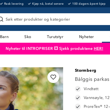
Rask levering
Kjøp nå, betal senere
100 dagers åpent kjøp
Søk etter produkter og kategorier
Barn
Sko
Turutstyr
Nyheter
Nyheter til INTROPRISER 💥 Sjekk produktene
HER!
Produktet er lagt i handlekurven
Til kassen
Stormberg
OUTLET
Bàlggis parkas
Vindtett
Vannsøyle, 1
ProreTex® 12