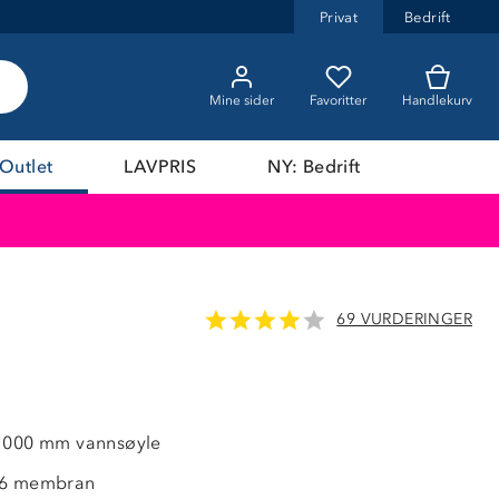
Privat
Bedrift
Mine sider
Favoritter
Handlekurv
Outlet
LAVPRIS
NY: Bedrift
69 VURDERINGER
OUTLET
2 000 mm vannsøyle
-6 membran