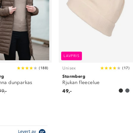
LAVPRIS
Unisex
(
188
)
(
17
)
rg
Stormberg
nna dunparkas
Rjukan fleecelue
99,-
49,-
Levert av