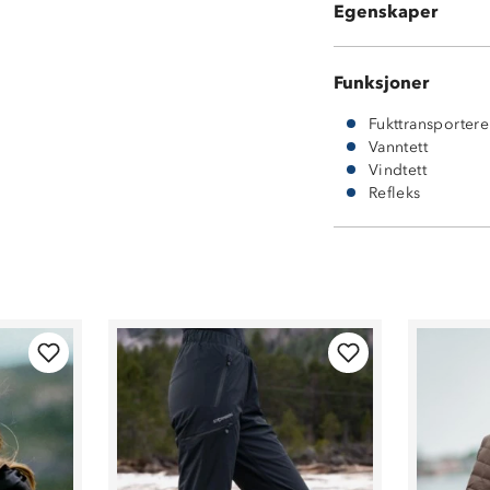
Egenskaper
2-lags skalljakke
Funksjoner
Fukttransporter
Vanntett
Vindtett
Refleks