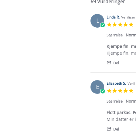
69 Vurderinger
Linda R.
Verifise
L
5
s
r
Størrelse
Norm
Kjempe fin, me
Review
review
Kjempe fin, me
by
stating
'
Linda
Kjempe
Del
Shar
R.
fin,
Revi
on
men
by
8
litt
Linda
Jul
smal
Elisabeth S.
Verif
E
R.
2026
5
on
s
8
r
Størrelse
Norm
Jul
2026
Flott parkas. P
Review
review
Min datter er 
by
stating
'
Elisabeth
Flott
Del
Shar
S.
parkas.