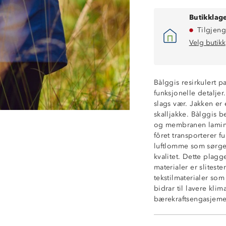
Butikklage
Tilgjeng
Velg butikk
Vindtett
Vannsøyle, 12 
ProreTex® 12-6
Bàlggis resirkulert p
Tapede sømmer
funksjonelle detaljer
Refleksdetalj på
slags vær. Jakken er
Reflekslogo på 
skalljakke. Bàlggis be
Dobbel stormkla
og membranen laminer
Fleecefôr på in
fôret transporterer 
Fast hette med j
luftlomme som sørger
To glidelåslom
kvalitet. Dette plagge
Ventilasjonsåpn
materialer er slitest
Innerlomme
tekstilmaterialer som
Enhåndsstrammi
bidrar til lavere kli
Toveis glidelås i
bærekraftsengasjeme
Borrelåsjusterin
Materiale: 100% 
Trikotfôr: 100% 