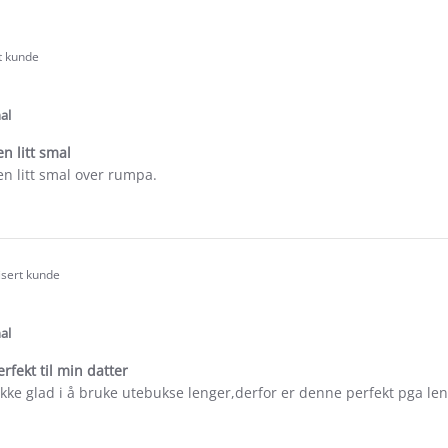
rt kunde
.0
tar
ating
al
n litt smal
n litt smal over rumpa.
e
ew
isert kunde
.0
tar
ating
al
erfekt til min datter
ikke glad i å bruke utebukse lenger,derfor er denne perfekt pga le
e