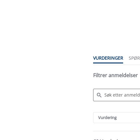
4.5
star
rating
VURDERINGER
SPØ
Filtrer anmeldelser
Search
Reviews
Vurdering