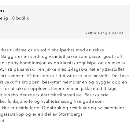
r:
elig i 0 butikk
Nettpris er gjeldende.
000 mm vannsøyle
 membran
arkas til dame er en solid skallparkas med en rekke
. Bàlggis er en vind- og vanntett jakke som passer godt i all
 front og hette
 en sporty kombinasjon av en klassisk regnkåpe og en teknisk
front og erme
tyr sti på samisk. I en jakke med 2-lagskvalitet er ytterstoffet
ff
t sammen. På innsiden vil det være et løst meshfôr. Det løse
nsiden av kragen
fukt vekk fra kroppen, beskytter membranen og bygger opp en
usteringsmuligheter
 for at jakken oppleves lunere enn en jakke med 3-lags
mer
t inneholder resirkulert tekstilmateriale. Resirkulerte
ing under armene
erke, funksjonelle og kvalitetsmessig like gode som
 ikke er resirkulerte. Gjenbruk og resirkulering av materialer
ng nederst
magassutslipp og er en del av Stormbergs
 front
nt.
g nederst på ermet
resirkulert nylon
polyester