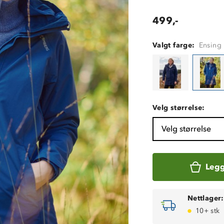
499,-
Valgt farge:
Ensing
Velg størrelse:
Velg størrelse
Legg
Nettlager:
10+ stk