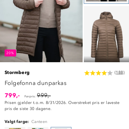
20%
20%
20%
Stormberg
(188)
Folgefonna dunparkas
799,-
999,-
Førpris:
Prisen gjelder t.o.m. 8/31/2026. Overstreket pris er laveste
pris de siste 30 dagene.
Valgt farge:
Canteen