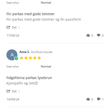
Sep
rating
Størrelse
Normal
2024
Fin parkas med gode lommer
Review
review
Fin parkas med gode lommer og fin passform
by
stating
'
Anne
Fin
Del
Share
D.
parkas
Review
17/09/24
0
0
on
med
by
17
gode
Anne
Sep
lommer
D.
2024
on
Anne S.
Verifisert kunde
A
17
5.0
Sep
star
2024
rating
Størrelse
Normal
Folgefonna parkas lysebrun
Review
review
Kjempefin og lett😊
by
stating
'
Anne
Folgefonna
Del
Share
S.
parkas
Review
14/09/24
0
1
on
lysebrun
by
14
Om Stormberg
Anne
Sep