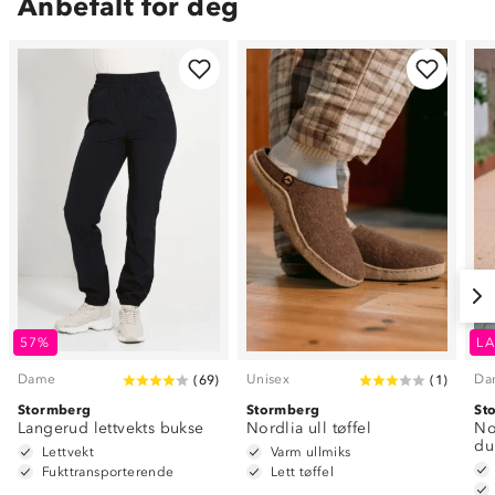
Anbefalt for deg
57%
LA
Dame
Unisex
Da
(
69
)
(
1
)
Stormberg
Stormberg
St
Langerud lettvekts bukse
Nordlia ull tøffel
No
du
Lettvekt
Varm ullmiks
Fukttransporterende
Lett tøffel