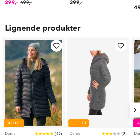
299,-
699,-
399,-
49
Lignende produkter
OUTLET
OUTLET
LA
Dame
Dame
Da
(
49
)
(
3
)