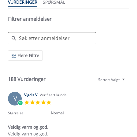
VURDERINGER
SPØRSMÅL
Filtrer anmeldelser
Search
Flere Filtre
Reviews
188 Vurderinger
Sorter:
Valgt
Vigdis V.
Verifisert kunde
V
5.0
star
rating
Størrelse
Normal
Veldig varm og god.
Review
review
Veldig varm og god.