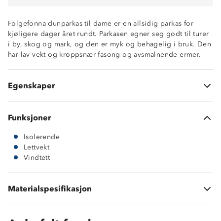
Folgefonna dunparkas til dame er en allsidig parkas for
kjøligere dager året rundt. Parkasen egner seg godt til turer
i by, skog og mark, og den er myk og behagelig i bruk. Den
har lav vekt og kroppsnær fasong og avsmalnende ermer.
Lettvekts dunparkas
Vindtett
To glidelåslommer
Egenskaper
55 % dun/ 5 % fjær/ 40 % polyester
Funksjoner
Isolerende
Lettvekt
Vindtett
55 % dun
5 % fjær
Materialspesifikasjon
40 % polyester