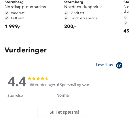
Stormberg
Stormberg
St
Nordkapp dunparkas
Nordnes dunparkas
No
du
Vindtett
Vindtett
Lettvekt
Godt isolerende
1 999,-
200,-
49
Vurderinger
Levert av
4.4
4.4
4.4
star
star
188 Vurderinger, 6 Spørsmål og svar
rating
rating
Størrelse
Normal
Still et spørsmål