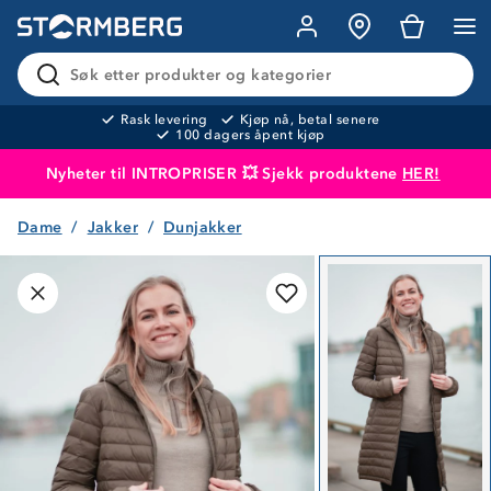
Søk etter produkter og kategorier
Rask levering
Kjøp nå, betal senere
100 dagers åpent kjøp
Nyheter til INTROPRISER 💥 Sjekk produktene
HER!
Dame
Jakker
Dunjakker
Produktet er lagt i handlekurven
Til kassen