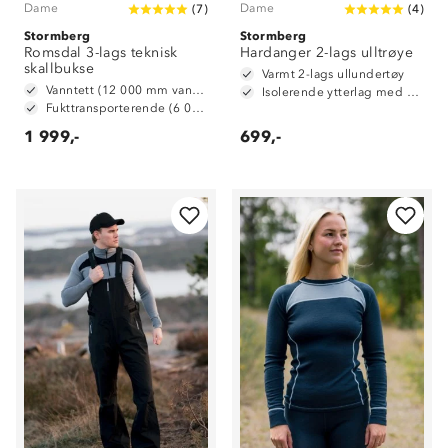
Dame
Dame
(
7
)
(
4
)
Stormberg
Stormberg
Romsdal 3-lags teknisk
Hardanger 2-lags ulltrøye
skallbukse
Varmt 2-lags ullundertøy
Vanntett (12 000 mm vannsøyle)
Isolerende ytterlag med 70 % ull og 30 % polyester
Fukttransporterende (6 000 g/ m2/ 24t)
1 999,-
699,-