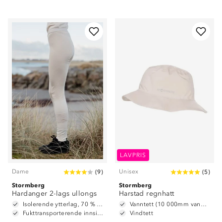
LAVPRIS
Dame
Unisex
(
9
)
(
5
)
Stormberg
Stormberg
Hardanger 2-lags ullongs
Harstad regnhatt
Isolerende ytterlag, 70 % ull og 30 % polyester
Vanntett (10 000mm vannsøyle)
Fukttransporterende innside, 100 % polyester
Vindtett