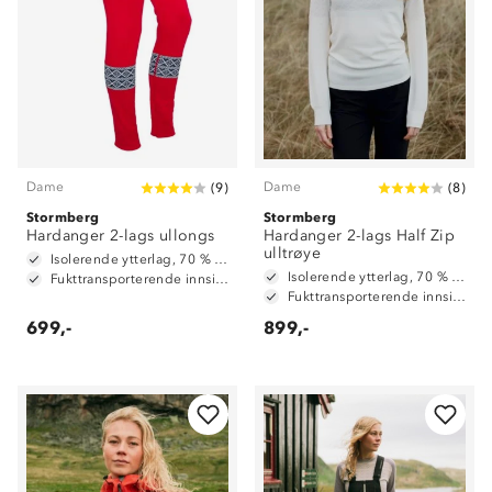
Dame
Dame
(
9
)
(
8
)
Stormberg
Stormberg
Hardanger 2-lags ullongs
Hardanger 2-lags Half Zip
ulltrøye
Isolerende ytterlag, 70 % ull og 30 % polyester
Isolerende ytterlag, 70 % ull og 30 % polyester
Fukttransporterende innside, 100 % polyester
Fukttransporterende innside, 100 % polyester
699,-
899,-