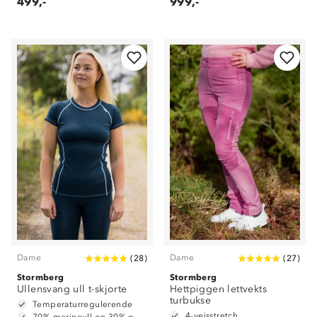
499,-
999,-
Dame
Dame
(
28
)
(
27
)
Stormberg
Stormberg
Ullensvang ull t-skjorte
Hettpiggen lettvekts
turbukse
Temperaturregulerende
4-veisstretch