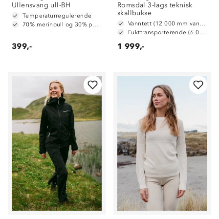
Ullensvang ull-BH
Romsdal 3-lags teknisk
skallbukse
Temperaturregulerende
Vanntett (12 000 mm vannsøyle)
70% merinoull og 30% polyester
Fukttransporterende (6 000 g/ m2/ 24t)
399,-
1 999,-