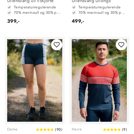
Ullensvang ull t-skjorte
Ullensvang ullongs
Temperaturregulerende
Temperaturregulerende
70% merinoull og 30% polyester
70% merinoull og 30% polyester
399,-
499,-
Dame
Herre
(
90
)
(
9
)