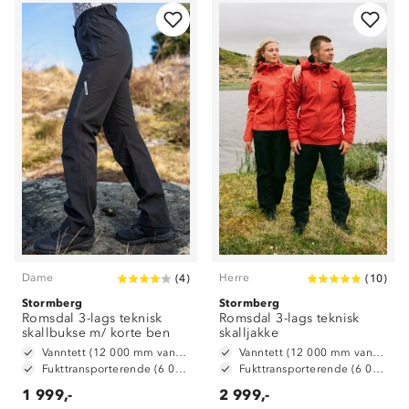
Dame
Herre
(
4
)
(
10
)
Stormberg
Stormberg
Romsdal 3-lags teknisk
Romsdal 3-lags teknisk
skallbukse m/ korte ben
skalljakke
Vanntett (12 000 mm vannsøyle)
Vanntett (12 000 mm vannsøyle)
Fukttransporterende (6 000 g/ m2/ 24t)
Fukttransporterende (6 000 g/ m2/ 24t)
1 999,-
2 999,-