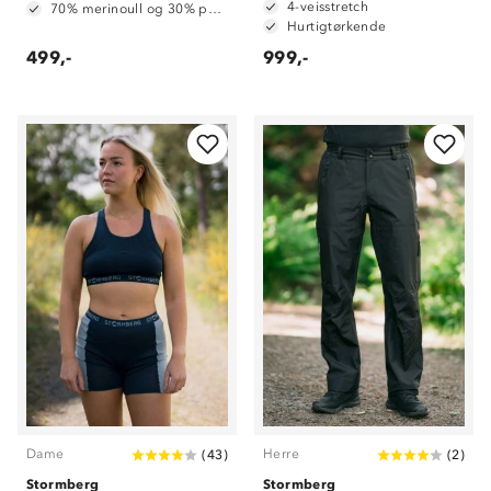
4-veisstretch
70% merinoull og 30% polyester
Hurtigtørkende
499,-
999,-
Dame
Herre
(
43
)
(
2
)
Stormberg
Stormberg