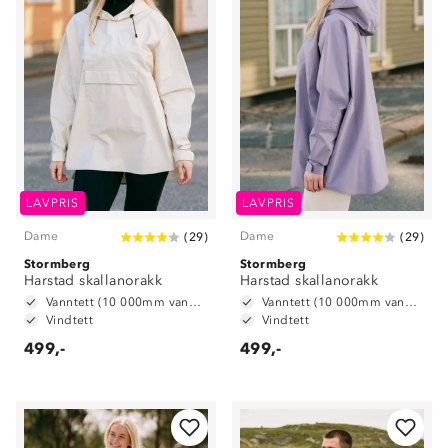
LAVPRIS
LAVPRIS
Dame
Dame
(
29
)
(
29
)
Stormberg
Stormberg
Harstad skallanorakk
Harstad skallanorakk
Vanntett (10 000mm vannsøyle)
Vanntett (10 000mm vannsøyle)
Vindtett
Vindtett
499,-
499,-