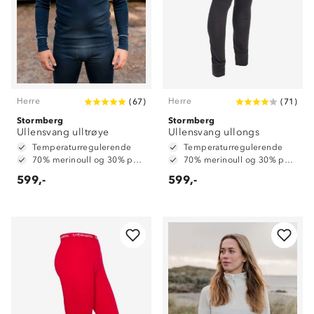
Herre
Herre
(
67
)
(
71
)
Stormberg
Stormberg
Ullensvang ulltrøye
Ullensvang ullongs
Temperaturregulerende
Temperaturregulerende
70% merinoull og 30% polyester
70% merinoull og 30% polyester
599,-
599,-