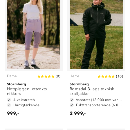
Dame
Herre
(
9
)
(
10
)
Stormberg
Stormberg
Hettpiggen lettvekts
Romsdal 3-lags teknisk
nikkers
skalljakke
4-veisstretch
Vanntett (12 000 mm vannsøyle)
Hurtigtørkende
Fukttransporterende (6 000 g/ m2/ 24t)
999,-
2 999,-