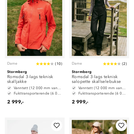
Dame
Dame
(
10
)
(
2
)
Stormberg
Stormberg
Romsdal 3-lags teknisk
Romsdal 3-lags teknisk
skalljakke
salopette skallselebukse
Vanntett (12 000 mm vannsøyle)
Vanntett (12 000 mm vannsøyle)
Fukttransporterende (6 000 g/ m2/ 24t)
Fukttransporterende (6 000 g/ m2/ 24t)
2 999,-
2 999,-