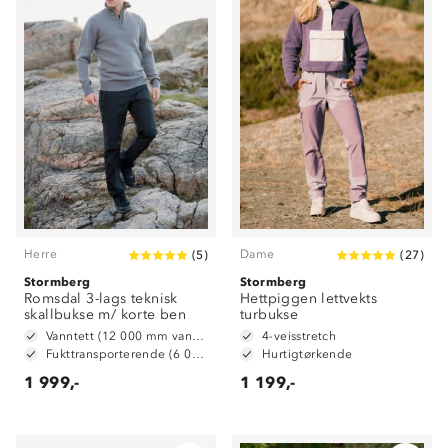
Herre
Dame
(
5
)
(
27
)
Stormberg
Stormberg
Romsdal 3-lags teknisk
Hettpiggen lettvekts
skallbukse m/ korte ben
turbukse
Vanntett (12 000 mm vannsøyle)
4-veisstretch
Fukttransporterende (6 000 g/ m2/ 24t)
Hurtigtørkende
1 999,-
1 199,-