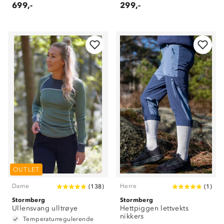
699,-
299,-
OUTLET
Dame
Herre
(
138
)
(
1
)
Stormberg
Stormberg
Ullensvang ulltrøye
Hettpiggen lettvekts
nikkers
Temperaturregulerende