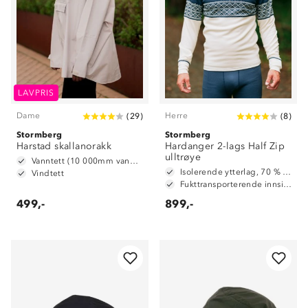
LAVPRIS
Dame
Herre
(
29
)
(
8
)
Stormberg
Stormberg
Harstad skallanorakk
Hardanger 2-lags Half Zip
ulltrøye
Vanntett (10 000mm vannsøyle)
Isolerende ytterlag, 70 % ull og 30 % polyester
Vindtett
Fukttransporterende innside, 100 % polyester
499,-
899,-