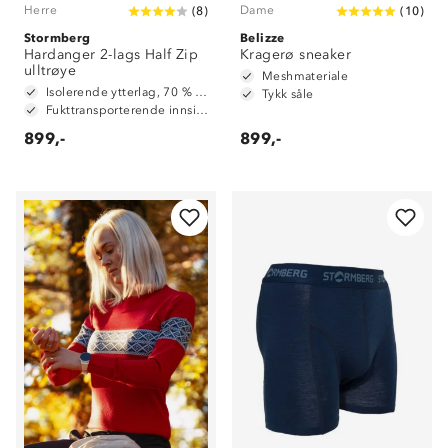
Herre
Dame
(
8
)
(
10
)
Stormberg
Belizze
Hardanger 2-lags Half Zip
Kragerø sneaker
ulltrøye
Meshmateriale
Isolerende ytterlag, 70 % ull og 30 % polyester
Tykk såle
Fukttransporterende innside, 100 % polyester
899,-
899,-