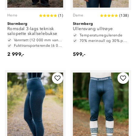
Herre
Dame
(
1
)
(
138
)
Stormberg
Stormberg
Romsdal 3-lags teknisk
Ullensvang ulltrøye
salopette skallselebukse
Temperaturregulerende
Vanntett (12 000 mm vannsøyle)
70% merinoull og 30% polyester
Fukttransporterende (6 000 g/ m2/ 24t)
2 999,-
599,-