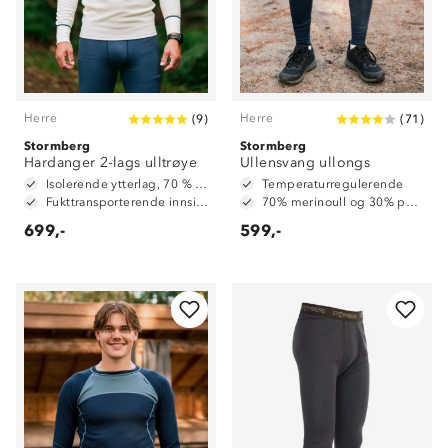
Herre
Herre
(
9
)
(
71
)
Stormberg
Stormberg
Hardanger 2-lags ulltrøye
Ullensvang ullongs
Isolerende ytterlag, 70 % ull og 30 % polyester
Temperaturregulerende
Fukttransporterende innside, 100 % polyester
70% merinoull og 30% polyester
699,-
599,-