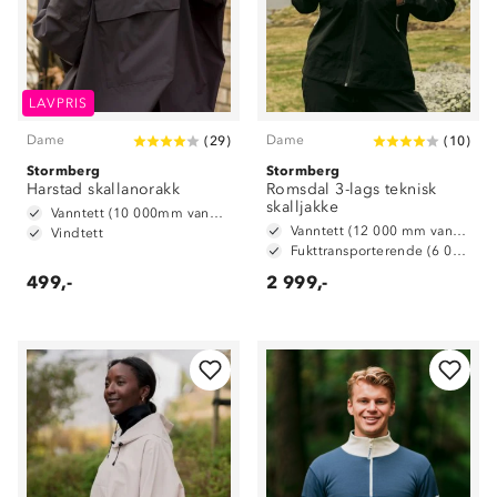
LAVPRIS
Dame
Dame
(
29
)
(
10
)
Stormberg
Stormberg
Harstad skallanorakk
Romsdal 3-lags teknisk
skalljakke
Vanntett (10 000mm vannsøyle)
Vanntett (12 000 mm vannsøyle)
Vindtett
Fukttransporterende (6 000 g/ m2/ 24t)
499,-
2 999,-