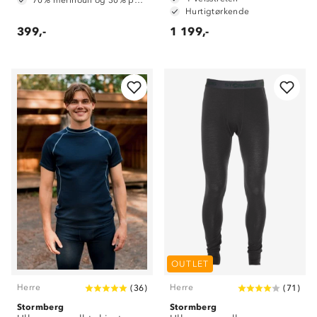
70% merinoull og 30% polyester
Hurtigtørkende
399,-
1 199,-
OUTLET
Herre
Herre
(
36
)
(
71
)
Stormberg
Stormberg