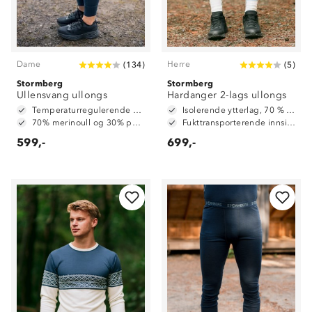
Dame
Herre
(
134
)
(
5
)
Stormberg
Stormberg
Ullensvang ullongs
Hardanger 2-lags ullongs
Temperaturregulerende 4-veisstretch
Isolerende ytterlag, 70 % ull og 30 % polyester
70% merinoull og 30% polyester
Fukttransporterende innside, 100 % polyester
599,-
699,-