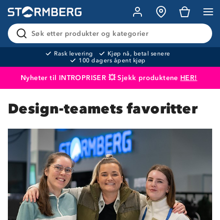
Søk etter produkter og kategorier
Rask levering
Kjøp nå, betal senere
100 dagers åpent kjøp
Nyheter til INTROPRISER 💥 Sjekk produktene
HER!
Produktet er lagt i handlekurven
Til kassen
Design-teamets favoritter