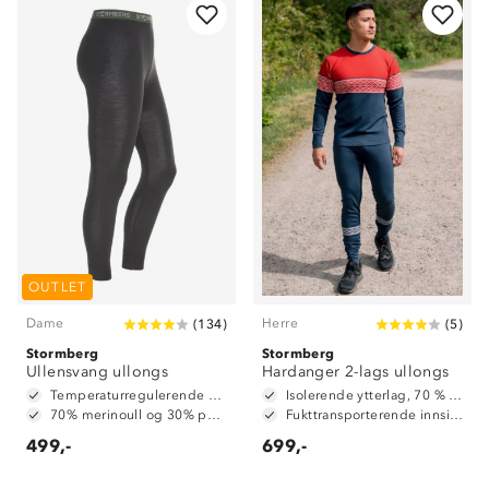
OUTLET
Dame
Herre
(
134
)
(
5
)
Stormberg
Stormberg
Ullensvang ullongs
Hardanger 2-lags ullongs
Temperaturregulerende 4-veisstretch
Isolerende ytterlag, 70 % ull og 30 % polyester
70% merinoull og 30% polyester
Fukttransporterende innside, 100 % polyester
499,-
699,-