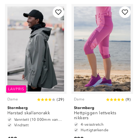
LAVPRIS
Dame
Dame
(
29
)
(
9
)
Stormberg
Stormberg
Harstad skallanorakk
Hettpiggen lettvekts
nikkers
Vanntett (10 000mm vannsøyle)
4-veisstretch
Vindtett
Hurtigtørkende