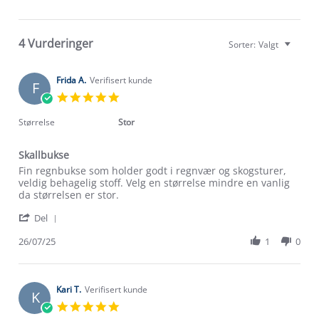
4 Vurderinger
Sorter:
Valgt
Frida A.
Verifisert kunde
F
5.0
star
rating
Størrelse
Stor
Skallbukse
Review
review
Fin regnbukse som holder godt i regnvær og skogsturer,
by
stating
veldig behagelig stoff. Velg en størrelse mindre en vanlig
Frida
Skallbukse
da størrelsen er stor.
A.
'
on
Del
Share
26
Review
26/07/25
1
0
Jul
by
2025
Frida
A.
on
Kari T.
Verifisert kunde
K
26
5.0
Jul
star