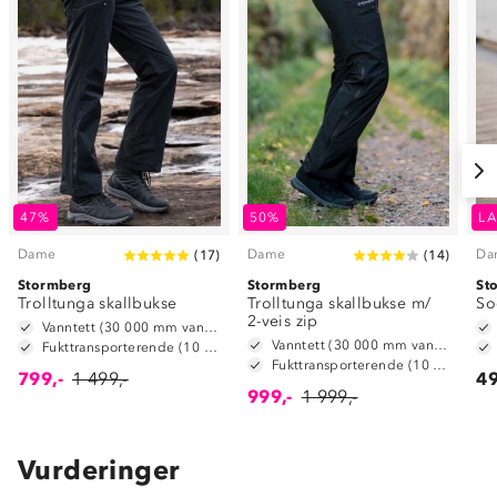
47%
50%
LA
Dame
Dame
Da
(
17
)
(
14
)
Stormberg
Stormberg
St
Trolltunga skallbukse
Trolltunga skallbukse m/
So
2-veis zip
Vanntett (30 000 mm vannsøyle)
Vanntett (30 000 mm vannsøyle)
Fukttransporterende (10 000 g/m2/24t)
Fukttransporterende (10 000 g/m2/24t)
799,-
1 499,-
49
999,-
1 999,-
Vurderinger