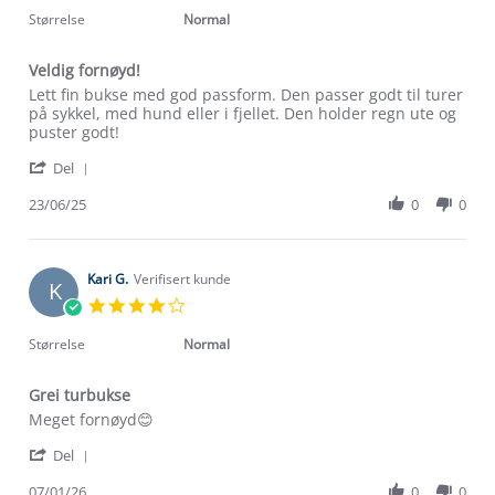
2025
rating
Størrelse
Normal
Veldig fornøyd!
Review
review
Lett fin bukse med god passform. Den passer godt til turer
by
stating
på sykkel, med hund eller i fjellet. Den holder regn ute og
Kari
Veldig
puster godt!
T.
fornøyd!
'
on
Del
Share
23
Review
23/06/25
0
0
Jun
by
2025
Kari
T.
on
Kari G.
Verifisert kunde
K
23
4.0
Jun
star
2025
rating
Størrelse
Normal
Grei turbukse
Review
review
Meget fornøyd😊
by
stating
'
Kari
Grei
Del
Share
G.
turbukse
Review
07/01/26
0
0
on
Om Stormberg