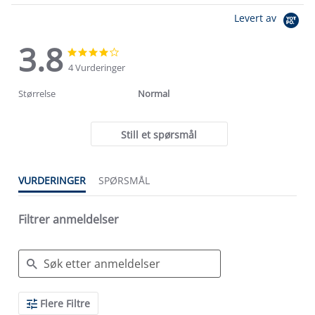
Levert av
3.8
3.8
3.8
star
star
4 Vurderinger
rating
rating
Størrelse
Normal
Still et spørsmål
VURDERINGER
SPØRSMÅL
Filtrer anmeldelser
Search
Flere Filtre
Reviews