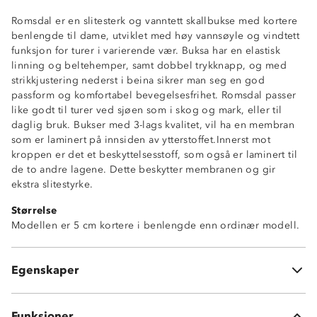
Romsdal er en slitesterk og vanntett skallbukse med kortere
Vanntett (12 000 mm vannsøyle)
benlengde til dame, utviklet med høy vannsøyle og vindtett
Fukttransporterende (6 000 g/ m2/ 24t)
funksjon for turer i varierende vær. Buksa har en elastisk
Vindtett
linning og beltehemper, samt dobbel trykknapp, og med
3-lags skallmateriale
strikkjustering nederst i beina sikrer man seg en god
PU-membran
passform og komfortabel bevegelsesfrihet. Romsdal passer
Tapede sømmer
like godt til turer ved sjøen som i skog og mark, eller til
Glatt innside
daglig bruk. Bukser med 3-lags kvalitet, vil ha en membran
Vannavstøtende glidelåser
som er laminert på innsiden av ytterstoffet.Innerst mot
2 sidelommer med glidelås
kroppen er det et beskyttelsesstoff, som også er laminert til
Ventileringsglidelås på lårene
de to andre lagene. Dette beskytter membranen og gir
Elastisk linning
ekstra slitestyrke.
Beltehemper
Størrelse
Dobbel trykknapp i front
Modellen er 5 cm kortere i benlengde enn ordinær modell.
Strikkjustering i beina
Formsydde knær
Kort benlengde
Egenskaper
OekoTex Standard 100
Funksjoner