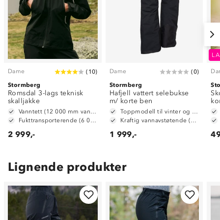
LA
Dame
Dame
Da
(
10
)
(
0
)
Stormberg
Stormberg
St
Romsdal 3-lags teknisk
Hafjell vattert selebukse
Sk
skalljakke
m/ korte ben
ko
Vanntett (12 000 mm vannsøyle)
Toppmodell til vinter og alpint
Fukttransporterende (6 000 g/ m2/ 24t)
Kraftig vannavstøtende (6 000mm vannsøyle)
2 999,-
1 999,-
49
Lignende produkter