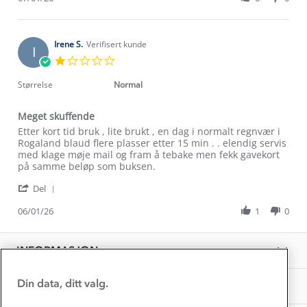
by
7
Kari
Jan
Verdigrunnlag
G.
2026
on
Irene S.
Verifisert kunde
I
Klima og miljø
7
1.0
Trelagsprinsippet barn
Jan
star
Kundeservice
2026
Etisk handel
rating
Størrelse
Normal
Alt du trenger til Norgesferien
Kontakt oss
Dyreetikk
Meget skuffende
Dette trenger du til barnehagen
Konkurransevinnere
Review
review
Etter kort tid bruk , lite brukt , en dag i normalt regnvær i
1% til samfunnet
by
stating
Rogaland blaud flere plasser etter 15 min . . elendig servis
Gravidklær
Irene
Meget
med klage møje mail og fram å tebake men fekk gavekort
Kundeklubb
Inkludering
S.
skuffende
på samme beløp som buksen.
Hvordan velge riktig turtøy?
on
Norgesferie 🇳🇴
Våre butikker
'
6
Del
Materialer
Share
Vask og vedlikehold
Jan
Få turinspirasjon og tips her⛰
Bedrift, barnehage og SFO
Review
06/01/26
1
0
2026
Personvern
by
EL-retur
Irene
Overnatte utendørs⛺
Presse
S.
Samarbeide med oss?
INFORMASJON
Store størrelser
on
Storms turtips🐿️
6
Jobbe hos oss?
Jan
Turmat oppskrifter
Din data, ditt valg.
OM OSS
Leirskole 🥾
2026