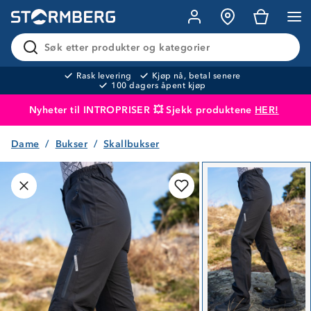
Søk etter produkter og kategorier
Rask levering
Kjøp nå, betal senere
100 dagers åpent kjøp
Nyheter til INTROPRISER 💥 Sjekk produktene
HER!
Dame
Bukser
Skallbukser
Produktet er lagt i handlekurven
Til kassen