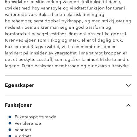
Romsdal er en slitesterk og vanntett skallbukse til dame,
Vindtett
utviklet med høy vannsøyle og vindtett funksjon for turer i
3-lags skallmateriale
varierende vær. Buksa har en elastisk linning og
PU-membran
beltehemper, samt dobbel trykknapp, og med strikkjustering
Tapede sømmer
nederst i beina sikrer man seg en god passform og
Glatt innside
komfortabel bevegelsesfrihet. Romsdal passer like godt til
Vannavstøtende glidelåser
turer ved sjøen som i skog og mark, eller til daglig bruk.
2 sidelommer med glidelås
Bukser med 3-lags kvalitet, vil ha en membran som er
Ventileringsglidelås på lårene
laminert på innsiden av ytterstoffet. Innerst mot kroppen er
Elastisk linning
det et beskyttelsesstoff, som også er laminert til de to andre
Beltehemper
lagene. Dette beskytter membranen og gir ekstra slitestyrke.
Dobbel trykknapp i front
Strikkjustering i beina
Formsydde knær
Egenskaper
OekoTex Standard 100
Funksjoner
Fukttransporterende
Ventilerende
Vanntett
Vindtett