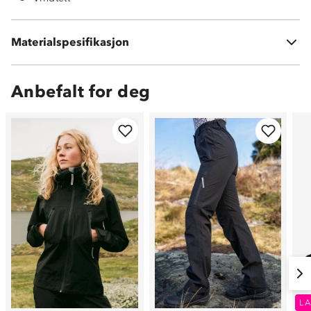
Membran: 100 % PU
Materialspesifikasjon
100 % polyesterinnside
Anbefalt for deg
LA