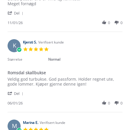
by
stating
Meget fornøgd
Ursula
Skallbukse
'
B.
Del
Share
on
Review
11/01/26
0
0
11
by
Jan
Ursula
2026
B.
on
Kjersti S.
Verifisert kunde
K
11
5.0
Jan
star
2026
rating
Størrelse
Normal
Romsdal skallbukse
Review
review
Veldig god turbukse. God passform. Holder regnet ute,
by
stating
gode lommer. Kjøper gjerne denne igen!
Kjersti
Romsdal
'
S.
skallbukse
Del
Share
on
Review
06/01/26
0
0
6
by
Jan
Kjersti
2026
S.
on
Marina E.
Verifisert kunde
M
6
5.0