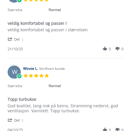
Jan
star
2026
rating
Størrelse
Normal
veldig komfortabel og passer i
Review
review
veldig komfortabel og passer i størrelsen
by
stating
'
Marina
veldig
Del
Share
E.
komfortabel
Review
21/10/25
0
0
on
og
by
21
passer
Om Stormberg
Marina
Oct
i
E.
2025
Verdigrunnlag
on
Winnie L.
Verifisert kunde
W
21
5.0
Oct
Klima og miljø
star
Trelagsprinsippet barn
2025
rating
Størrelse
Normal
Kundeservice
Etisk handel
Alt du trenger til Norgesferien
Topp turbukse
Kontakt oss
Dyreetikk
Review
review
God kvalitet, lang nok på beina. Stramming nederst, god
Dette trenger du til barnehagen
by
stating
ventilasjon. Vanntett. Topp turbukse.
Konkurransevinnere
1% til samfunnet
Winnie
Topp
Gravidklær
'
L.
turbukse
Del
Kundeklubb
Share
on
Inkludering
Review
Hvordan velge riktig turtøy?
04/10/25
0
0
4