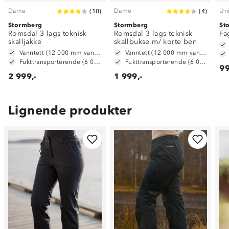
Dame
Dame
Un
(
10
)
(
4
)
Stormberg
Stormberg
St
Romsdal 3-lags teknisk
Romsdal 3-lags teknisk
Fa
skalljakke
skallbukse m/ korte ben
Vanntett (12 000 mm vannsøyle)
Vanntett (12 000 mm vannsøyle)
Fukttransporterende (6 000 g/ m2/ 24t)
Fukttransporterende (6 000 g/ m2/ 24t)
99
2 999,-
1 999,-
Lignende produkter