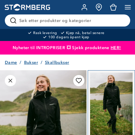
Søk etter produkter og kategorier
Rask levering
Kjøp nå, betal senere
100 dagers åpent kjøp
Nyheter til INTROPRISER 💥 Sjekk produktene
HER!
Dame
Bukser
Skallbukser
Produktet er lagt i handlekurven
Til kassen