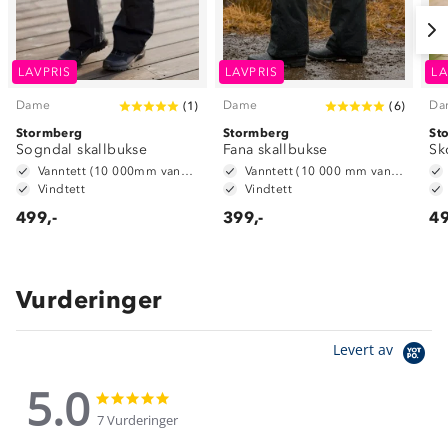
LAVPRIS
LAVPRIS
LA
Dame
Dame
Da
(
1
)
(
6
)
Stormberg
Stormberg
St
Sogndal skallbukse
Fana skallbukse
Sk
Vanntett (10 000mm vannsøyle)
Vanntett (10 000 mm vannsøyle)
Vindtett
Vindtett
499,-
399,-
49
Vurderinger
Levert av
5.0
5.0
5.0
star
star
7 Vurderinger
rating
rating