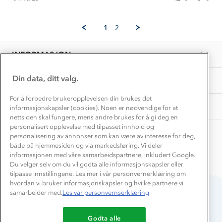
Norgesferie 🇳🇴
Våre butikker
by
Oct
Materialer
Winnie
2025
Vask og vedlikehold
L.
Få turinspirasjon og tips her⛰
Bedrift, barnehage og SFO
1
2
on
Personvern
EL-retur
4
Overnatte utendørs⛺
Presse
Oct
Samarbeide med oss?
INFORMASJON
2025
Store størrelser
Storms turtips🐿️
Jobbe hos oss?
Turmat oppskrifter
Din data, ditt valg.
OM OSS
Leirskole 🥾
Beredskap
For å forbedre brukeropplevelsen din brukes det
Barnehageansatt
TIPS OG RÅD
informasjonskapsler (cookies). Noen er nødvendige for at
nettsiden skal fungere, mens andre brukes for å gi deg en
Tips til hyttetur
personalisert opplevelse med tilpasset innhold og
AKTIVITETER
personalisering av annonser som kan være av interesse for deg,
både på hjemmesiden og via markedsføring. Vi deler
informasjonen med våre samarbeidspartnere, inkludert Google.
Du velger selv om du vil godta alle informasjonskapsler eller
tilpasse innstillingene. Les mer i vår personvernerklæring om
hvordan vi bruker informasjonskapsler og hvilke partnere vi
samarbeider med.
Les vår personvernserklæring
Du betaler enkelt med
Godta alle