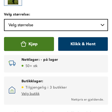
Velg størrelse:
Velg størrelse
Kjøp
Klikk & Hent
Nettlager:
-
på lager
50+ stk
Butikklager:
Tilgjengelig i 3 butikker
Velg butikk
Nettpris er gjeldende.
Vanntett (12 000 mm vannsøyle)
Fukttransporterende (6 000 g/ m2/ 24t)