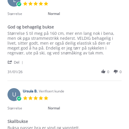
5.0
star
rating
Størrelse
Normal
God og behagelig bukse
Review
review
Størrelse S til meg på 160 cm, mer enn lang nok i bena,
by
stating
men ok pga strammestrikk nederst. VELDIG behagelig i
Linn
God
livet, sitter godt, men er også deilig elastisk så den er
A.
og
meget god å ha på. Endelig er jeg tørr på sykkelen i
on
behagelig
regnvær, ute på ski, og ved snømåking av tak mm.
31
bukse
'
Jan
Del
Share
2026
Review
31/01/26
0
0
by
Linn
A.
on
Ursula B.
Verifisert kunde
U
31
5.0
Jan
star
2026
rating
Størrelse
Normal
Skallbukse
Review
review
Buksa passer bra er vind og vanntett.