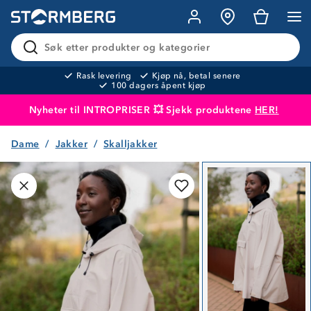
Søk etter produkter og kategorier
Rask levering
Kjøp nå, betal senere
100 dagers åpent kjøp
Nyheter til INTROPRISER 💥 Sjekk produktene
HER!
Dame
Jakker
Skalljakker
Produktet er lagt i handlekurven
Til kassen