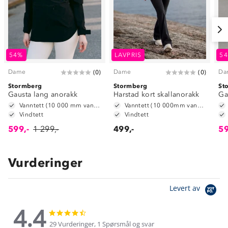
54%
LAVPRIS
5
Dame
Dame
Da
(
0
)
(
0
)
Stormberg
Stormberg
St
Gausta lang anorakk
Harstad kort skallanorakk
Ga
Vanntett (10 000 mm vannsøyle)
Vanntett (10 000mm vannsøyle)
Vindtett
Vindtett
599,-
1 299,-
499,-
59
Vurderinger
Levert av
4.4
4.4
4.4
star
star
29 Vurderinger, 1 Spørsmål og svar