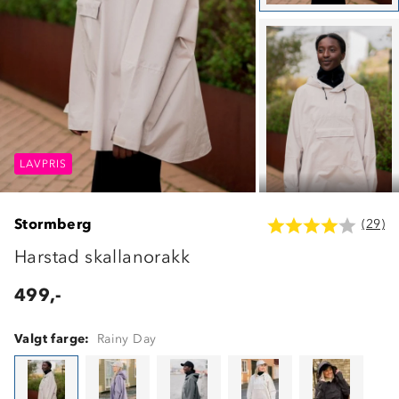
LAVPRIS
LAVPRIS
LAVPRIS
Stormberg
(29)
Harstad skallanorakk
499,-
Valgt farge:
Rainy Day