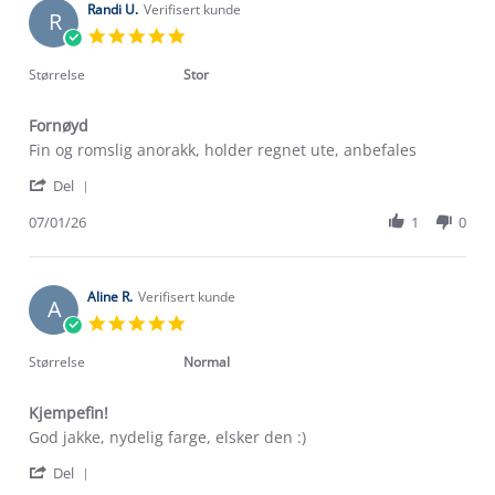
Randi U.
Verifisert kunde
R
5.0
star
rating
Størrelse
Stor
Fornøyd
Review
review
Fin og romslig anorakk, holder regnet ute, anbefales
by
stating
'
Randi
Fornøyd
Del
Share
U.
Review
07/01/26
1
0
on
by
7
Randi
Jan
U.
2026
on
Aline R.
Verifisert kunde
A
7
5.0
Jan
star
2026
rating
Størrelse
Normal
Kjempefin!
Review
review
God jakke, nydelig farge, elsker den :)
by
stating
'
Aline
Kjempefin!
Del
Share
R.