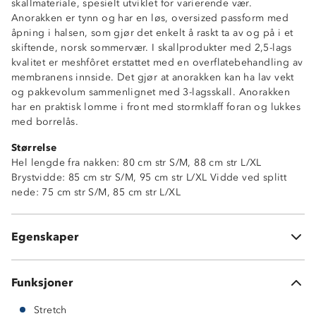
skallmateriale, spesielt utviklet for varierende vær.
Anorakken er tynn og har en løs, oversized passform med
åpning i halsen, som gjør det enkelt å raskt ta av og på i et
skiftende, norsk sommervær. I skallprodukter med 2,5-lags
kvalitet er meshfôret erstattet med en overflatebehandling av
membranens innside. Det gjør at anorakken kan ha lav vekt
og pakkevolum sammenlignet med 3-lagsskall. Anorakken
Vanntett (10 000mm vannsøyle)
har en praktisk lomme i front med stormklaff foran og lukkes
Vindtett
med borrelås.
Lettvekt
Størrelse
2-veisstretch
Hel lengde fra nakken: 80 cm str S/M, 88 cm str L/XL
Lomme i front med stormklaff og borrelås
Brystvidde: 85 cm str S/M, 95 cm str L/XL Vidde ved splitt
Borrelåsstramming i ermeåpningene
nede: 75 cm str S/M, 85 cm str L/XL
Fast hette med strikkjustering
Åpning i halsen med borrelås
Vid passform
Egenskaper
2,5 lags skallkvalitet
Funksjoner
Stretch