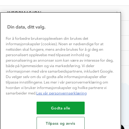
EL-retur
29
Overnatte utendørs⛺
Presse
Sep
Samarbeide med oss?
INFORMASJON
2025
Store størrelser
Storms turtips🐿️
Jobbe hos oss?
Turmat oppskrifter
Din data, ditt valg.
OM OSS
Leirskole 🥾
Beredskap
For å forbedre brukeropplevelsen din brukes det
Barnehageansatt
TIPS OG RÅD
informasjonskapsler (cookies). Noen er nødvendige for at
nettsiden skal fungere, mens andre brukes for å gi deg en
Tips til hyttetur
personalisert opplevelse med tilpasset innhold og
AKTIVITETER
personalisering av annonser som kan være av interesse for deg,
både på hjemmesiden og via markedsføring. Vi deler
informasjonen med våre samarbeidspartnere, inkludert Google.
Du velger selv om du vil godta alle informasjonskapsler eller
tilpasse innstillingene. Les mer i vår personvernerklæring om
hvordan vi bruker informasjonskapsler og hvilke partnere vi
samarbeider med.
Les vår personvernserklæring
Du betaler enkelt med
Godta alle
Tilpass og avvis