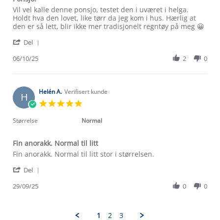
Review
review
Vil vel kalle denne ponsjo, testet den i uværet i helga.
by
stating
Holdt hva den lovet, like tørr da jeg kom i hus. Hærlig at
Vigdis
Ponsjo.
den er så lett, blir ikke mer tradisjonelt regntøy på meg 😀
A.
'
on
Del
Share
6
Review
06/10/25
2
0
Oct
Om Stormberg
by
2025
Vigdis
Verdigrunnlag
A.
on
Helén A.
Verifisert kunde
H
6
Klima og miljø
5.0
Trelagsprinsippet barn
Oct
star
Kundeservice
2025
rating
Størrelse
Normal
Etisk handel
Alt du trenger til Norgesferien
Kontakt oss
Dyreetikk
Fin anorakk. Normal til litt
Dette trenger du til barnehagen
Review
review
Fin anorakk. Normal til litt stor i størrelsen.
Konkurransevinnere
1% til samfunnet
by
stating
Gravidklær
'
Helén
Fin
Del
Kundeklubb
Share
A.
anorakk.
Inkludering
Review
Hvordan velge riktig turtøy?
29/09/25
0
0
on
Normal
Norgesferie 🇳🇴
Våre butikker
by
29
til
Materialer
Helén
Sep
litt
Vask og vedlikehold
A.
Få turinspirasjon og tips her⛰
2025
Bedrift, barnehage og SFO
1
2
3
on
Personvern