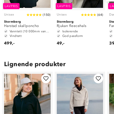
LAVPRIS
LAVPRIS
LA
Unisex
Unisex
Da
(
150
)
(
64
)
Stormberg
Stormberg
St
Harstad skallponcho
Rjukan fleecehals
Fa
Vanntett (10 000mm vannsøyle)
Isolerende
Vindtett
God passform
499,-
49,-
39
Lignende produkter