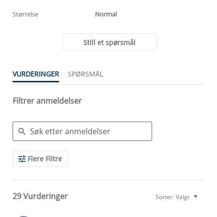
rating
rating
Størrelse
Normal
Still et spørsmål
VURDERINGER
SPØRSMÅL
Filtrer anmeldelser
Search
Flere Filtre
Reviews
29 Vurderinger
Sorter:
Valgt