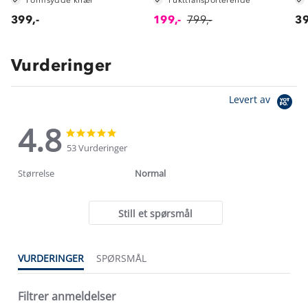
399,-
199,-
799,-
39
Vurderinger
Levert av
4.8
4.8
4.8
star
star
53 Vurderinger
rating
rating
Størrelse
Normal
Still et spørsmål
VURDERINGER
SPØRSMÅL
Filtrer anmeldelser