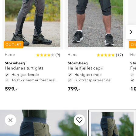
OUTLET
O
Herre
Herre
He
(
9
)
(
17
)
Stormberg
Stormberg
St
Hendanes turtights
Hellerfjellet capri
Fy
Hurtigtørkende
Hurtigtørkende
To stikklommer fôret med mesh
Fukttransporterende
599,-
799,-
10