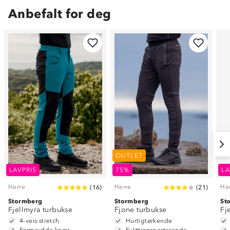
Anbefalt for deg
OUTLET
LAVPRIS
75%
LA
Herre
Herre
He
(
16
)
(
21
)
Stormberg
Stormberg
St
Fjellmyra turbukse
Fjone turbukse
Fj
4-veis stretch
Hurtigtørkende
Formsydde knær
Fukttransporterende