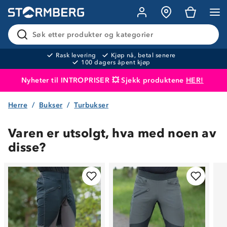
Søk etter produkter og kategorier
Rask levering
Kjøp nå, betal senere
100 dagers åpent kjøp
Nyheter til INTROPRISER 💥 Sjekk produktene
HER!
Herre
Bukser
Turbukser
Produktet er lagt i handlekurven
Til kassen
Varen er utsolgt, hva med noen av
disse?