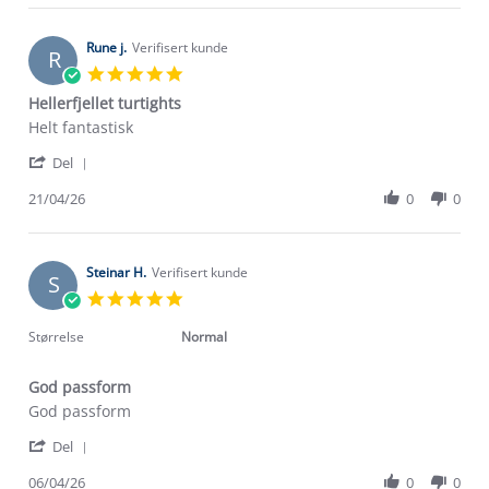
Henning
Jun
E.
2026
on
Rune j.
Verifisert kunde
R
28
5.0
Jun
star
Hellerfjellet turtights
2026
rating
Review
review
Helt fantastisk
by
stating
'
Rune
Hellerfjellet
Del
Share
j.
turtights
Review
21/04/26
0
0
on
by
21
Rune
Apr
j.
2026
on
Steinar H.
Verifisert kunde
S
21
5.0
Apr
star
2026
rating
Størrelse
Normal
God passform
Review
review
God passform
by
stating
'
Steinar
God
Del
Share
H.
passform
Review
06/04/26
0
0
on