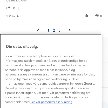
Beste bukse!
Konkurransevinnere
1% til samfunnet
by
stating
Gravidklær
'
Karolina
Beste
Del
Kundeklubb
Share
M.
bukse!
Inkludering
Hvordan velge riktig turtøy?
Review
13/02/26
0
0
on
Norgesferie 🇳🇴
Våre butikker
by
13
Materialer
Karolina
Feb
Vask og vedlikehold
M.
Få turinspirasjon og tips her⛰
2026
Bedrift, barnehage og SFO
1
2
3
Personvern
on
EL-retur
13
Overnatte utendørs⛺
Presse
Feb
Samarbeide med oss?
INFORMASJON
2026
Store størrelser
Din data, ditt valg.
Storms turtips🐿️
Jobbe hos oss?
Turmat oppskrifter
OM OSS
For å forbedre brukeropplevelsen din brukes det
Leirskole 🥾
informasjonskapsler (cookies). Noen er nødvendige for at
Beredskap
nettsiden skal fungere, mens andre brukes for å gi deg en
Barnehageansatt
TIPS OG RÅD
personalisert opplevelse med tilpasset innhold og
personalisering av annonser som kan være av interesse for deg,
Tips til hyttetur
både på hjemmesiden og via markedsføring. Vi deler
AKTIVITETER
informasjonen med våre samarbeidspartnere, inkludert Google.
Du velger selv om du vil godta alle informasjonskapsler eller
tilpasse innstillingene. Les mer i vår personvernerklæring om
hvordan vi bruker informasjonskapsler og hvilke partnere vi
samarbeider med.
Les vår personvernserklæring