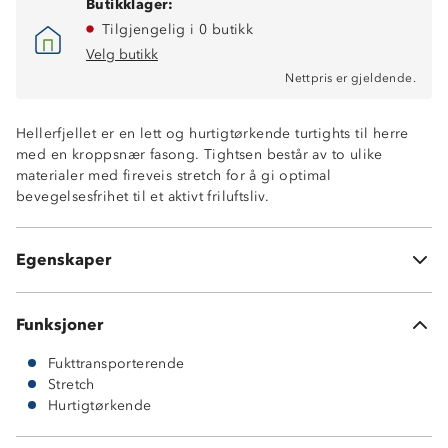
Butikklager:
Tilgjengelig i 0 butikk
Velg butikk
Nettpris er gjeldende.
Hurtigtørkende
Fukttransporterende
Hellerfjellet er en lett og hurtigtørkende turtights til herre
Lettvekt
med en kroppsnær fasong. Tightsen består av to ulike
Høy i livet
materialer med fireveis stretch for å gi optimal
Kroppsnær fasong
bevegelsesfrihet til et aktivt friluftsliv.
To stikklommer i front
En glidelåslomme på låret
Stretch4™ (95 % og 5 % elastan)
Egenskaper
Tights (84 % nylon og 16 % elastan)
Funksjoner
Fukttransporterende
Stretch
Hurtigtørkende