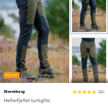
OUTLET
OUTLET
OUTLET
Stormberg
(53)
Hellerfjellet turtights