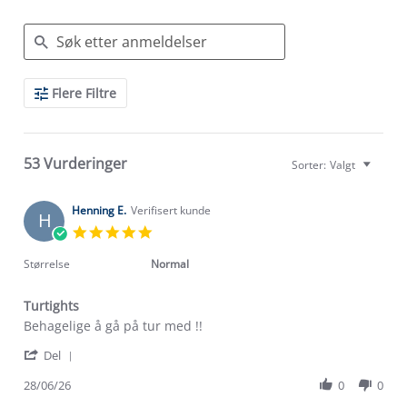
Search
Flere Filtre
Reviews
53 Vurderinger
Sorter:
Valgt
Henning E.
Verifisert kunde
H
5.0
star
rating
Størrelse
Normal
Turtights
Review
review
Behagelige å gå på tur med !!
by
stating
'
Henning
Turtights
Del
Share
E.
Review
28/06/26
0
0
on
by
28