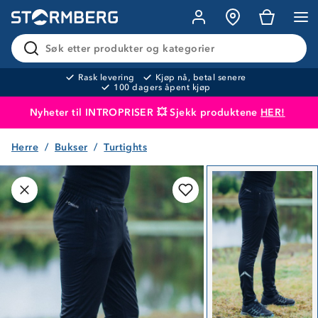
Søk etter produkter og kategorier
Rask levering
Kjøp nå, betal senere
100 dagers åpent kjøp
Nyheter til INTROPRISER 💥 Sjekk produktene
HER!
Herre
Bukser
Turtights
Produktet er lagt i handlekurven
Til kassen