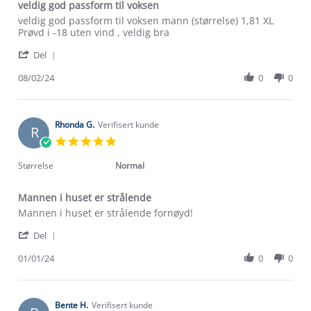
veldig god passform til voksen
Review
review
veldig god passform til voksen mann (størrelse) 1,81 XL
by
stating
Prøvd i -18 uten vind , veldig bra
Alan
veldig
'
E.
god
Del
Share
on
passform
Review
08/02/24
0
0
8
til
by
Feb
voksen
Alan
2024
E.
on
Rhonda G.
Verifisert kunde
R
8
5.0
Feb
star
2024
rating
Størrelse
Normal
Mannen i huset er strålende
Review
review
Mannen i huset er strålende fornøyd!
by
stating
'
Rhonda
Mannen
Del
Share
G.
i
Review
01/01/24
0
0
on
huset
by
1
er
Rhonda
Jan
strålende
G.
2024
on
Bente H.
Verifisert kunde