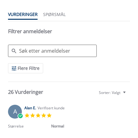
VURDERINGER
SPØRSMÅL
Filtrer anmeldelser
Search
Flere Filtre
Reviews
26 Vurderinger
Sorter:
Valgt
Alan E.
Verifisert kunde
A
5.0
star
rating
Størrelse
Normal