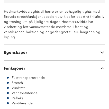
Hedmarksvidda tights til herre er en behagelig tights med
fireveis stretchfunksjon, spesielt utviklet for et aktivt friluftsliv
og trening ute på kjøligere dager. Hedmarksvidda har
Vindtett og lett vannavstøtende i front
vindtett og lett vannavstøtende membran i front og
Ventilerende bakside
ventilerende bakside og er godt egnet til tur, langrenn og
Fukttransporterende
løping.
Fireveis stretch
Refleksfelter
Glidelåslomme
Egenskaper
Kroppsnær fasong
Funksjoner
Fukttransporterende
Stretch
Vindtett
Vannavstøtende
Refleks
Ventilerende