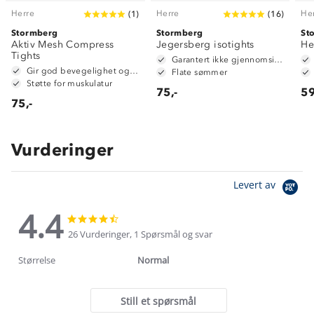
Herre
Herre
He
(
1
)
(
16
)
Stormberg
Stormberg
St
Aktiv Mesh Compress
Jegersberg isotights
He
Tights
Garantert ikke gjennomsiktig
Gir god bevegelighet og fleksibilitet
Flate sømmer
Støtte for muskulatur
75,-
59
75,-
Vurderinger
Levert av
4.4
4.4
4.4
star
star
26 Vurderinger, 1 Spørsmål og svar
rating
rating
Størrelse
Normal
Still et spørsmål