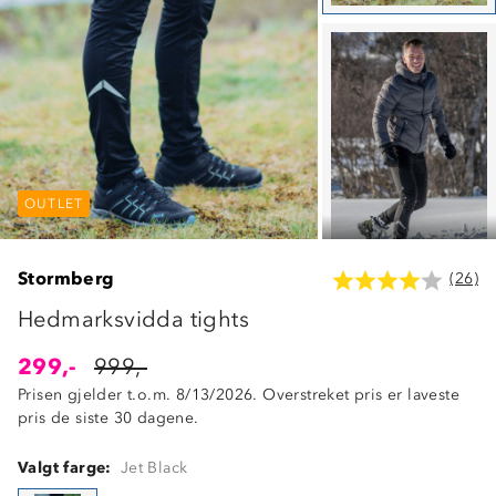
OUTLET
OUTLET
OUTLET
Stormberg
(26)
Hedmarksvidda tights
299,-
999,-
Prisen gjelder t.o.m. 8/13/2026. Overstreket pris er laveste
pris de siste 30 dagene.
Valgt farge:
Jet Black