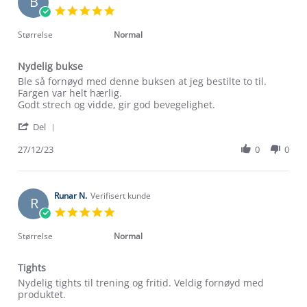
B
1
5.0
Jan
star
2024
rating
Størrelse
Normal
Nydelig bukse
Review
review
Ble så fornøyd med denne buksen at jeg bestilte to til.
by
stating
Fargen var helt hærlig.
Bente
Nydelig
Godt strech og vidde, gir god bevegelighet.
H.
bukse
'
on
Del
Share
27
Review
27/12/23
0
0
Dec
by
2023
Bente
H.
on
Runar N.
Verifisert kunde
R
27
5.0
Dec
star
2023
rating
Størrelse
Normal
Tights
Review
review
Nydelig tights til trening og fritid. Veldig fornøyd med
by
stating
produktet.
Runar
Tights