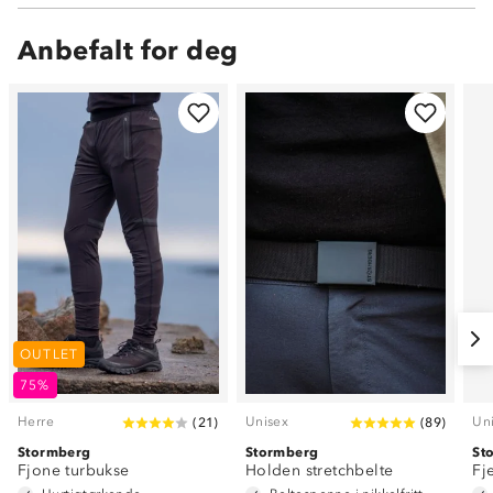
Anbefalt for deg
OUTLET
75%
Herre
Unisex
Un
(
21
)
(
89
)
Stormberg
Stormberg
St
Fjone turbukse
Holden stretchbelte
Fj