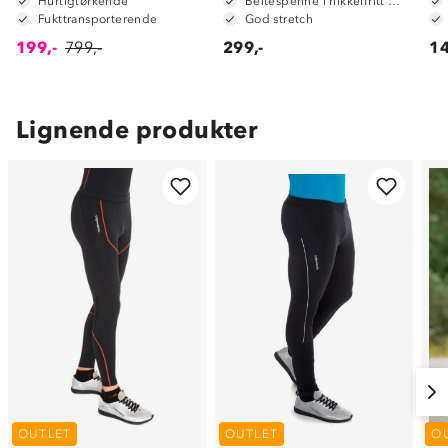
Hurtigtørkende
Beltespenne i nikkelfritt metall
Fukttransporterende
God stretch
199,-
799,-
299,-
14
Lignende produkter
OUTLET
OUTLET
O