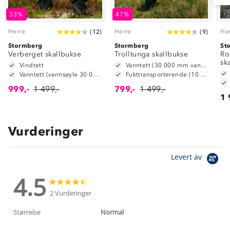
33%
47%
Herre
Herre
He
(
12
)
(
9
)
Stormberg
Stormberg
St
Verberget skallbukse
Trolltunga skallbukse
Ro
sk
Vindtett
Vanntett (30 000 mm vannsøyle)
Vanntett (vannsøyle 30 000 mm)
Fukttransporterende (10 000 g/m2/24t)
999,-
1 499,-
799,-
1 499,-
1 
Vurderinger
Levert av
4.5
4.5
4.5
star
star
2 Vurderinger
rating
rating
Størrelse
Normal