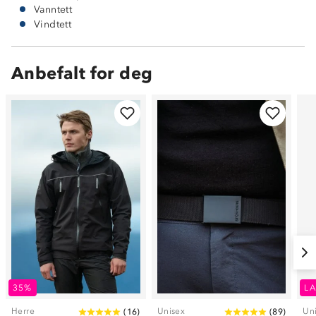
Vanntett
Vindtett
Anbefalt for deg
35%
LA
Herre
Unisex
Un
(
16
)
(
89
)