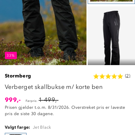
33%
33%
33%
Stormberg
(2)
Verberget skallbukse m/ korte ben
999,-
1 499,-
Førpris:
Prisen gjelder t.o.m. 8/31/2026. Overstreket pris er laveste
pris de siste 30 dagene.
Valgt farge:
Jet Black