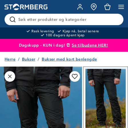
Søk etter produkter og kategorier
Rask levering
Kjøp nå, betal senere
100 dagers åpent kjøp
Dagskupp - KUN i dag! ⏰
Se tilbudene HER!
Herre
Bukser
Bukser med kort benlengde
Produktet er lagt i handlekurven
Til kassen