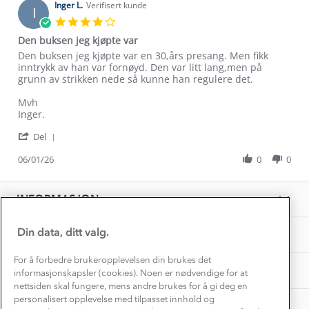
Klima og miljø
on
Inger L.
Verifisert kunde
Trelagsprinsippet barn
I
6
Kundeservice
4.0
Jan
Etisk handel
star
Alt du trenger til Norgesferien
Den buksen jeg kjøpte var
2026
rating
Kontakt oss
Review
review
Den buksen jeg kjøpte var en 30,års presang. Men fikk
Dyreetikk
Dette trenger du til barnehagen
by
stating
inntrykk av han var fornøyd. Den var litt lang,men på
Konkurransevinnere
Inger
Den
grunn av strikken nede så kunne han regulere det.
1% til samfunnet
L.
buksen
Gravidklær
on
jeg
Mvh
Kundeklubb
Inkludering
6
kjøpte
Inger.
Hvordan velge riktig turtøy?
Jan
var
Norgesferie 🇳🇴
Våre butikker
'
2026
Del
Materialer
Share
Vask og vedlikehold
Få turinspirasjon og tips her⛰
Bedrift, barnehage og SFO
Review
06/01/26
0
0
Personvern
by
EL-retur
Inger
Overnatte utendørs⛺
Presse
L.
Samarbeide med oss?
INFORMASJON
Store størrelser
on
Storms turtips🐿️
6
Jobbe hos oss?
Jan
Turmat oppskrifter
Din data, ditt valg.
OM OSS
Leirskole 🥾
2026
Beredskap
For å forbedre brukeropplevelsen din brukes det
Barnehageansatt
TIPS OG RÅD
informasjonskapsler (cookies). Noen er nødvendige for at
nettsiden skal fungere, mens andre brukes for å gi deg en
Tips til hyttetur
personalisert opplevelse med tilpasset innhold og
AKTIVITETER