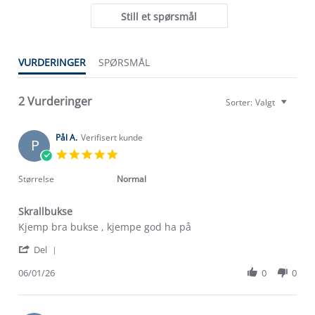
Still et spørsmål
VURDERINGER
SPØRSMÅL
2 Vurderinger
Sorter:
Valgt
Pål A.
Verifisert kunde
P
5.0
star
rating
Størrelse
Normal
Skrallbukse
Review
review
Kjemp bra bukse , kjempe god ha på
by
stating
'
Pål
Skrallbukse
Del
Om Stormberg
Share
A.
Review
06/01/26
0
0
on
by
6
Verdigrunnlag
Pål
Jan
A.
2026