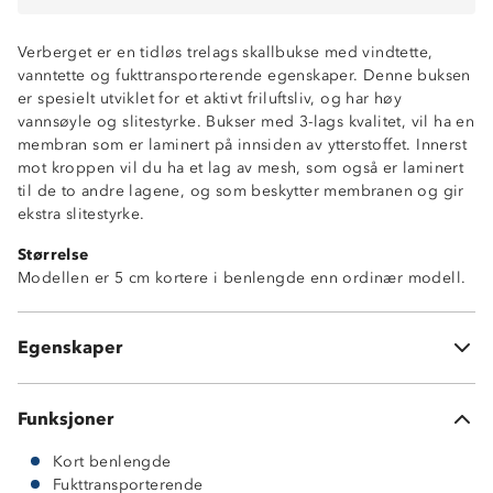
Verberget er en tidløs trelags skallbukse med vindtette,
Vindtett
vanntette og fukttransporterende egenskaper. Denne buksen
Vanntett (vannsøyle 30 000 mm)
er spesielt utviklet for et aktivt friluftsliv, og har høy
Fukttransporterende (6 000 g/m2/24t)
vannsøyle og slitestyrke. Bukser med 3-lags kvalitet, vil ha en
Tapede sømmer
membran som er laminert på innsiden av ytterstoffet. Innerst
Vannavstøtende glidelåser
mot kroppen vil du ha et lag av mesh, som også er laminert
To lommer med glidelås
til de to andre lagene, og som beskytter membranen og gir
Elastikk i livet
ekstra slitestyrke.
Refleksdetaljer
Størrelse
Funksjonell toppmodell
Modellen er 5 cm kortere i benlengde enn ordinær modell.
Strikkjustering nederst i beina
Ventilasjonsåpninger på siden av lår
PolyTech Shell™ 30/6 membran
Egenskaper
5 cm kortere benlengde
Funksjoner
Kort benlengde
Fukttransporterende