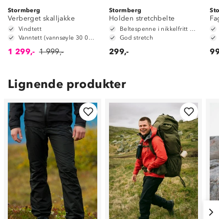
Stormberg
Stormberg
St
Verberget skalljakke
Holden stretchbelte
Fa
Vindtett
Beltespenne i nikkelfritt metall
Vanntett (vannsøyle 30 000 mm)
God stretch
1 299,-
1 999,-
299,-
99
Lignende produkter