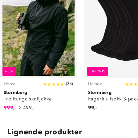
60%
LAVPRIS
Herre
Unisex
(
34
)
Stormberg
Stormberg
Trolltunga skalljakke
Fagerli ullsokk 3-pac
999,-
2 499,-
99,-
Lignende produkter