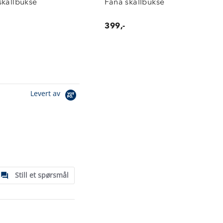
skallbukse
Fana skallbukse
399,-
Levert av
Still et spørsmål