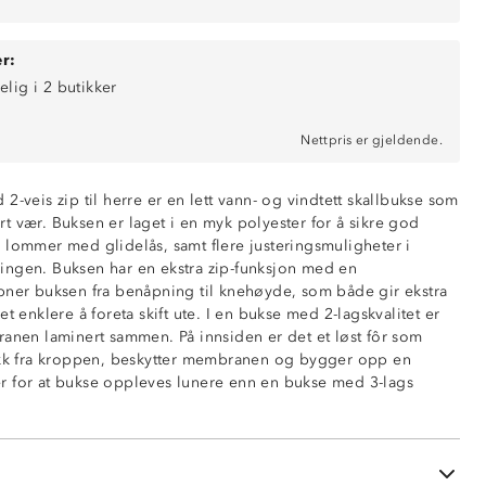
r:
elig i 2 butikker
Nettpris er gjeldende.
2-veis zip til herre er en lett vann- og vindtett skallbukse som
0 mm vannsøyle)
iert vær. Buksen er laget i en myk polyester for å sikre god
ende (10 000 g/m2/24t)
 lommer med glidelås, samt flere justeringsmuligheter i
ngen. Buksen har en ekstra zip-funksjon med en
pner buksen fra benåpning til knehøyde, som både gir ekstra
et enklere å foreta skift ute. I en bukse med 2-lagskvalitet er
ranen laminert sammen. På innsiden er det et løst fôr som
nt med borrelås
ekk fra kroppen, beskytter membranen og bygger opp en
er i sidene
r for at bukse oppleves lunere enn en bukse med 3-lags
langs leggen til knehøyde
glidelåser
ing i benåpningen
pmodell
e