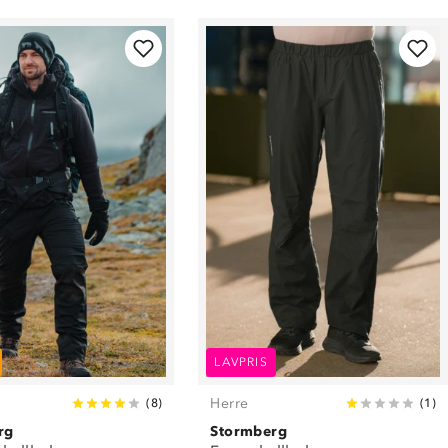
LAVPRIS
Herre
(
8
)
(
1
)
rg
Stormberg