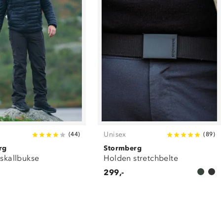
Unisex
(
44
)
(
89
)
rg
Stormberg
 skallbukse
Holden stretchbelte
299,-