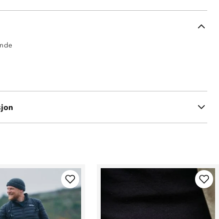
ende
 polyester
polyester
sjon
Tex®