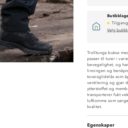
Butikklage
Tilgjeng
Velg butikk
Trolltunga bukse med 
Vanntett (30 00
passer til turer i var
Fukttransporter
bevegelighet, og har
Vindtett
linningen og benåpni
Meshfôr
toveisglidelås som å
Beltehemper
ventilering og gjør d
Elastik i sidene
ytterstoffet og memb
Trykknapp i fro
transporterer fukt v
To glidelåslomm
luftlomme som sørge
Toveisglidelås 
kvalitet.
Vannavstøtende 
Borrelåsstramm
Funksjonell top
Egenskaper
2-lags skallbuks