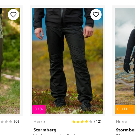
33%
OUTLET
Herre
Herre
(
0
)
(
12
)
Stormberg
Stormbe