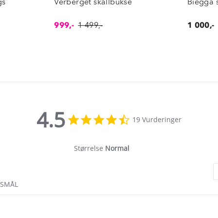
gs
Verberget skallbukse
Biegga 
999,-
1 499,-
1 000,-
4.5
4.5
19 Vurderinger
star
rating
Størrelse
Normal
RSMÅL