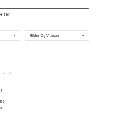
Bilder Og Videoer
rt kunde
.0
tar
ating
al
ena
ena
e
ew