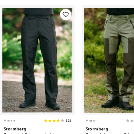
Herre
Herre
(
2
)
Stormberg
Stormberg