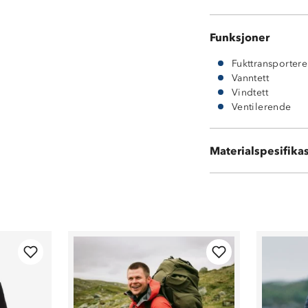
Funksjoner
Fukttransporter
Vanntett
Vindtett
Ventilerende
Ytterside: 100 %
Innside: 100 % 
Materialspesifika
Membran: Prore