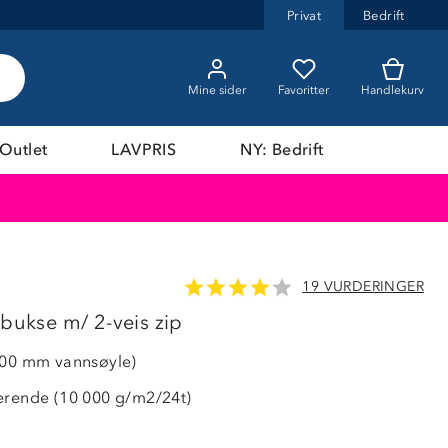
Privat
Bedrift
Mine sider
Favoritter
Handlekurv
Outlet
LAVPRIS
NY: Bedrift
19 VURDERINGER
50%
lbukse m/ 2-veis zip
000 mm vannsøyle)
erende (10 000 g/m2/24t)