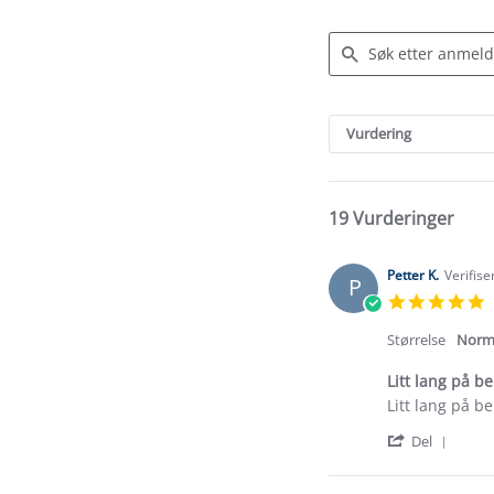
Search
Reviews
Vurdering
19 Vurderinger
Petter K.
Verifise
P
5
s
r
Størrelse
Norm
Litt lang på b
Review
review
Litt lang på b
by
stating
'
Petter
Litt
Del
Shar
K.
lang
Revi
on
på