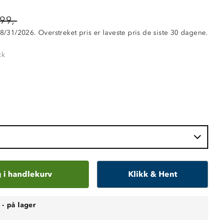
99,-
 8/31/2026. Overstreket pris er laveste pris de siste 30 dagene.
ck
 i handlekurv
Klikk & Hent
-
på lager