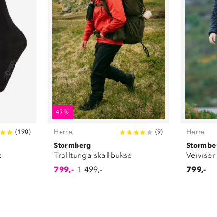
47%
Herre
Herre
(
190
)
(
9
)
Stormberg
Stormbe
k
Trolltunga skallbukse
Veiviser
799,-
1 499,-
799,-