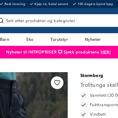
Rask levering
Kjøp nå, betal senere
100 dagers åpent kjøp
Søk etter produkter og kategorier
Barn
Sko
Turutstyr
Nyheter
Nyheter til INTROPRISER 💥 Sjekk produktene
HER!
Produktet er lagt i handlekurven
Til kassen
Stormberg
50%
Trolltunga skal
Vanntett (30 
Fukttransport
Vindtett