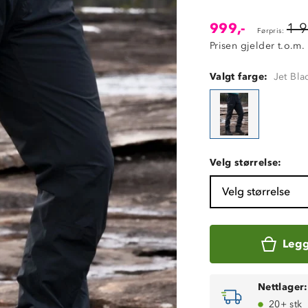
999,-
1 9
Førpris:
Prisen gjelder t.o.m.
Valgt farge:
Jet Bla
Velg størrelse:
Velg størrelse
Legg
Nettlager:
20+ stk