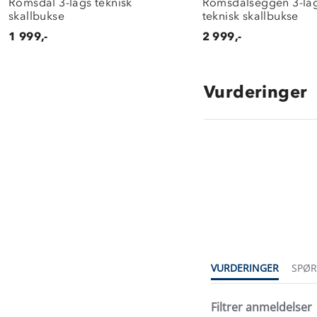
Romsdal 3-lags teknisk
Romsdalseggen 3-la
skallbukse
teknisk skallbukse
1 999,-
2 999,-
Vurderinger
4.5
star
rating
VURDERINGER
SPØ
Filtrer anmeldelser