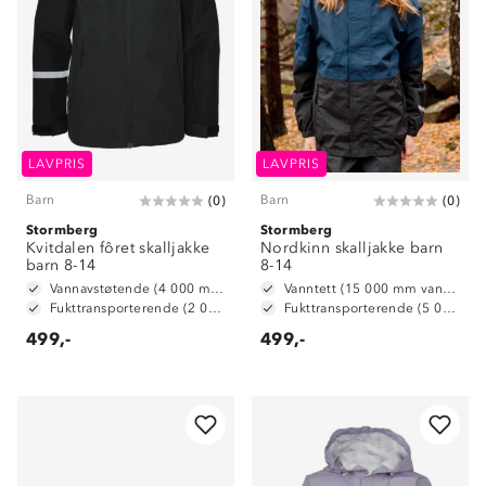
LAVPRIS
LAVPRIS
Barn
Barn
(
0
)
(
0
)
Stormberg
Stormberg
Kvitdalen fôret skalljakke
Nordkinn skalljakke barn
barn 8-14
8-14
Vannavstøtende (4 000 mm vannsøyle)
Vanntett (15 000 mm vannsøyle)
Fukttransporterende (2 000 g/m2/24t)
Fukttransporterende (5 000 g/m2/24t)
499,-
499,-