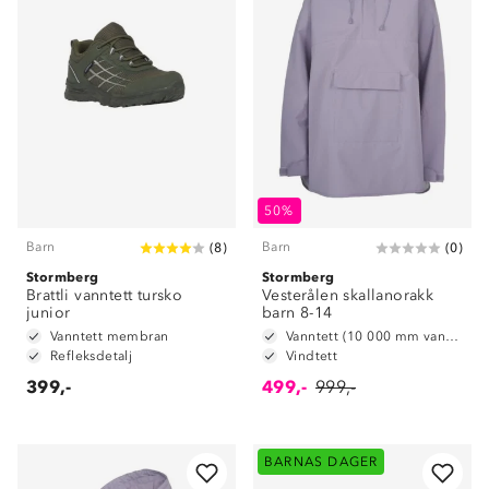
50%
Barn
Barn
(
8
)
(
0
)
Stormberg
Stormberg
Brattli vanntett tursko
Vesterålen skallanorakk
junior
barn 8-14
Vanntett membran
Vanntett (10 000 mm vannsøyle)
Refleksdetalj
Vindtett
399,-
499,-
999,-
BARNAS DAGER