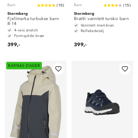
Barn
Barn
(
10
)
(
15
)
Stormberg
Stormberg
Fjellmarka turbukse barn
Brattli vanntett tursko barn
8-14
Vanntett membran
4-veis stretch
Refleksdetalj
Formsydde knær
399,-
399,-
BARNAS DAGER