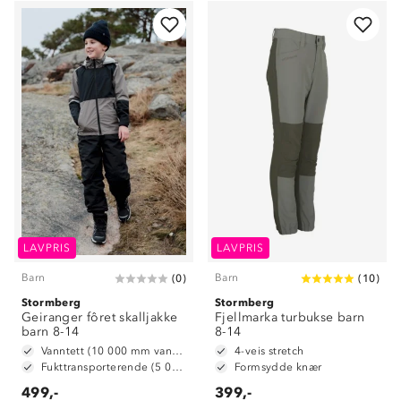
Om Stormberg
LAVPRIS
LAVPRIS
Barn
Barn
(
0
)
(
10
)
Verdigrunnlag
Stormberg
Stormberg
Geiranger fôret skalljakke
Klima og miljø
Fjellmarka turbukse barn
Trelagsprinsippet barn
barn 8-14
8-14
Kundeservice
Vanntett (10 000 mm vannsøyle)
4-veis stretch
Etisk handel
Alt du trenger til Norgesferien
Fukttransporterende (5 000 g/m2/24t)
Formsydde knær
Kontakt oss
Dyreetikk
499,-
399,-
Dette trenger du til barnehagen