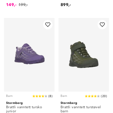
149,-
199,-
899,-
Barn
Barn
(
8
)
(
20
)
Stormberg
Stormberg
Brattli vanntett tursko
Brattli vanntett turstøvel
junior
barn