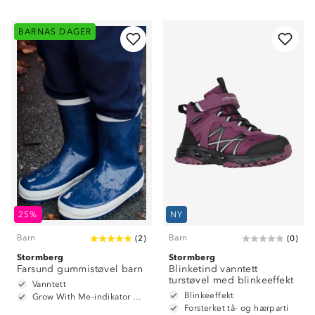
BARNAS DAGER
25%
NY
Barn
Barn
(
2
)
(
0
)
Stormberg
Stormberg
Farsund gummistøvel barn
Blinketind vanntett
turstøvel med blinkeeffekt
Vanntett
Blinkeeffekt
Grow With Me-indikator på innersåle
Forsterket tå- og hærparti