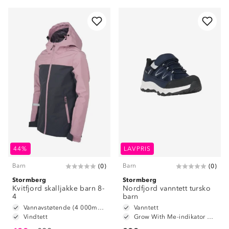
44%
LAVPRIS
Barn
Barn
(
0
)
(
0
)
Stormberg
Stormberg
Kvitfjord skalljakke barn 8-
Nordfjord vanntett tursko
4
barn
Vannavstøtende (4 000mm vannsøyle)
Vanntett
Vindtett
Grow With Me-indikator på innersåle