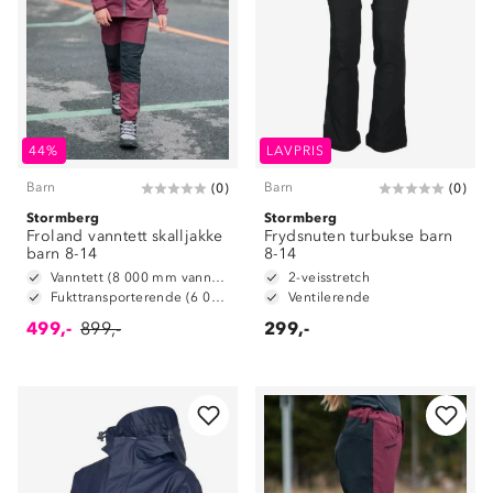
44%
LAVPRIS
Barn
Barn
(
0
)
(
0
)
Stormberg
Stormberg
Froland vanntett skalljakke
Frydsnuten turbukse barn
barn 8-14
8-14
Vanntett (8 000 mm vannsøyle)
2-veisstretch
Fukttransporterende (6 000 g/m2/24t)
Ventilerende
499,-
899,-
299,-