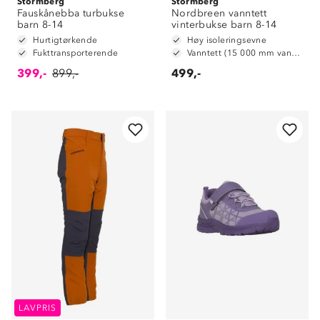
Stormberg
Stormberg
Fauskånebba turbukse
Nordbreen vanntett
barn 8-14
vinterbukse barn 8-14
Hurtigtørkende
Høy isoleringsevne
Fukttransporterende
Vanntett (15 000 mm vannsøyle)
399,-
899,-
499,-
LAVPRIS