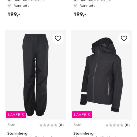
Varmefòr med ull
Varmefòr med ull
Vanntett
Vanntett
199,-
199,-
LAVPRIS
LAVPRIS
Barn
Barn
(
0
)
(
0
)
Stormberg
Stormberg