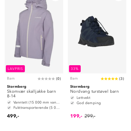
LAVPRIS
33%
Barn
Barn
(
0
)
(
3
)
Stormberg
Stormberg
Skomvær skalljakke barn
Nordvang turstøvel barn
8-14
Lettvekt
Vanntett (15 000 mm vannsøyle)
God demping
Fukttransporterende (5 000 g/ m2/ 24t)
499,-
199,-
299,-