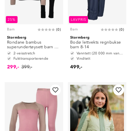
25%
LAVPRIS
Barn
Barn
(
0
)
(
0
)
Stormberg
Stormberg
Rondane bambus
Bodø lettvekts regnbukse
superundertøysett barn 8-
barn 8-14
14
2-veisstretch
Vanntett (20 000 mm vannsøyle)
Fukttransporterende
Vindtett
299,-
399,-
499,-