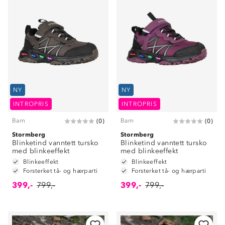
NY
NY
INTROPRIS
INTROPRIS
Barn
Barn
(
0
)
(
0
)
Stormberg
Stormberg
Blinketind vanntett tursko
Blinketind vanntett tursko
med blinkeeffekt
med blinkeeffekt
Blinkeeffekt
Blinkeeffekt
Forsterket tå- og hærparti
Forsterket tå- og hærparti
399,-
799,-
399,-
799,-