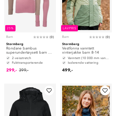
25%
LAVPRIS
Barn
Barn
(
0
)
(
0
)
Stormberg
Stormberg
Rondane bambus
Vestfonna vanntett
superundertøysett barn 8-
vinterjakke barn 8-14
14
2-veisstretch
Vanntett (10 000 mm vannsøyle)
Fukttransporterende
Isolerende vattering
299,-
399,-
499,-