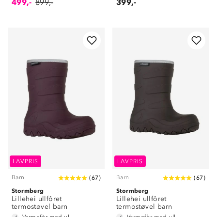
499,-
899,-
399,-
LAVPRIS
LAVPRIS
Barn
Barn
(
67
)
(
67
)
Stormberg
Stormberg
Lillehei ullfôret
Lillehei ullfôret
termostøvel barn
termostøvel barn