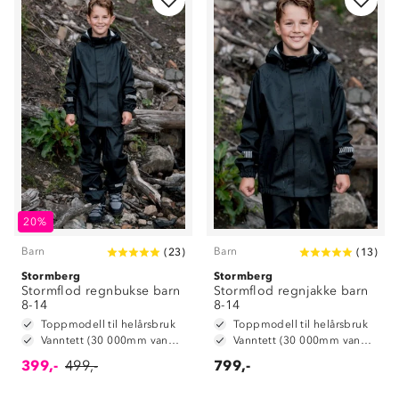
20%
Barn
Barn
(
23
)
(
13
)
Stormberg
Stormberg
Stormflod regnbukse barn
Stormflod regnjakke barn
8-14
8-14
Toppmodell til helårsbruk
Toppmodell til helårsbruk
Vanntett (30 000mm vannsøyle)
Vanntett (30 000mm vannsøyle)
399,-
499,-
799,-