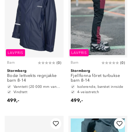
LAVPRIS
LAVPRIS
Barn
Barn
(
0
)
(
0
)
Stormberg
Stormberg
Bodø lettvekts regnjakke
Fjellfonna fôret turbukse
barn 8-14
barn 8-14
Vanntett (20 000 mm vannsøyle)
Isolerende, børstet innside
Vindtett
4-veisstretch
499,-
499,-