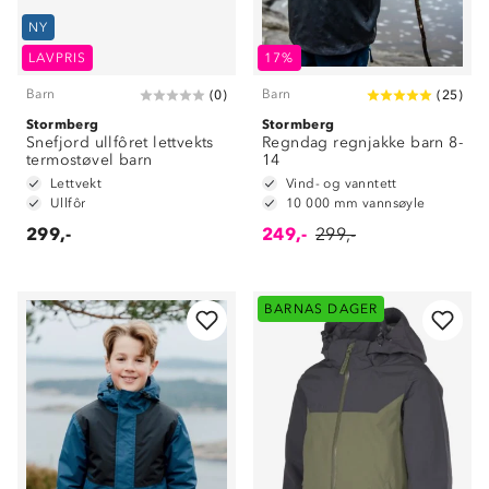
NY
LAVPRIS
17%
Barn
Barn
(
0
)
(
25
)
Stormberg
Stormberg
Snefjord ullfôret lettvekts
Regndag regnjakke barn 8-
termostøvel barn
14
Lettvekt
Vind- og vanntett
Ullfôr
10 000 mm vannsøyle
299,-
249,-
299,-
BARNAS DAGER