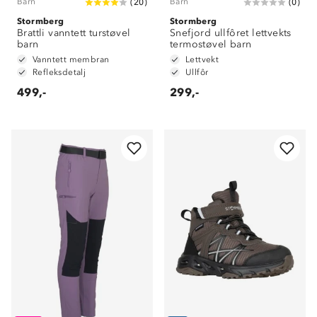
Barn
Barn
(
20
)
(
0
)
Stormberg
Stormberg
Brattli vanntett turstøvel
Snefjord ullfôret lettvekts
barn
termostøvel barn
Vanntett membran
Lettvekt
Refleksdetalj
Ullfôr
499,-
299,-