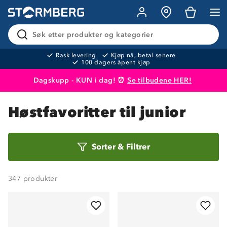
Søk etter produkter og kategorier
Rask levering
Kjøp nå, betal senere
100 dagers åpent kjøp
Dagskupp - KUN i dag! ⏰
Se tilbudene HER!
Produktet er lagt i handlekurven
Til kassen
Høstfavoritter til junior
Sorter
Sorter
&
Filtrer
etter
347
produkter