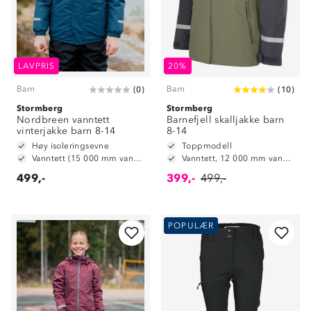
LAVPRIS
20%
Barn
Barn
(
0
)
(
10
)
Stormberg
Stormberg
Nordbreen vanntett
Barnefjell skalljakke barn
vinterjakke barn 8-14
8-14
Høy isoleringsevne
Toppmodell
Vanntett (15 000 mm vannsøyle)
Vanntett, 12 000 mm vannsøyle
499,-
399,-
499,-
POPULÆR