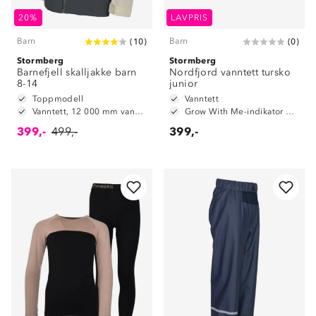
20%
LAVPRIS
Barn
Barn
(
10
)
(
0
)
Stormberg
Stormberg
Barnefjell skalljakke barn
Nordfjord vanntett tursko
8-14
junior
Toppmodell
Vanntett
Vanntett, 12 000 mm vannsøyle
Grow With Me-indikator på innersåle
399,-
499,-
399,-