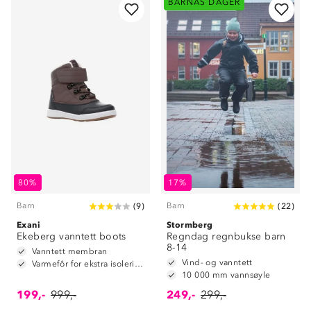
BARNAS DAGER
80%
17%
Barn
Barn
(
9
)
(
22
)
Exani
Stormberg
Ekeberg vanntett boots
Regndag regnbukse barn
8-14
Vanntett membran
Vind- og vanntett
Varmefôr for ekstra isolering
10 000 mm vannsøyle
199,-
999,-
249,-
299,-