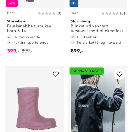
56%
NY
Barn
Barn
(
0
)
(
0
)
Stormberg
Stormberg
Fauskånebba turbukse
Blinketind vanntett
barn 8-14
turstøvel med blinkeeffekt
Hurtigtørkende
Blinkeeffekt
Fukttransporterende
Forsterket tå- og hærparti
399,-
899,-
899,-
BARNAS DAGER