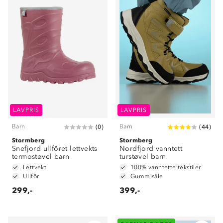
LAVPRIS
LAVPRIS
Barn
Barn
(
0
)
(
44
)
Stormberg
Stormberg
Snefjord ullfôret lettvekts
Nordfjord vanntett
termostøvel barn
turstøvel barn
Lettvekt
100% vanntette tekstiler
Ullfôr
Gummisåle
299,-
399,-