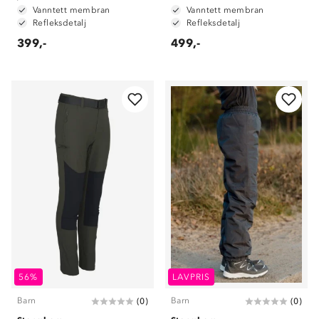
Vanntett membran
Vanntett membran
Refleksdetalj
Refleksdetalj
399,-
499,-
56%
LAVPRIS
Barn
Barn
(
0
)
(
0
)