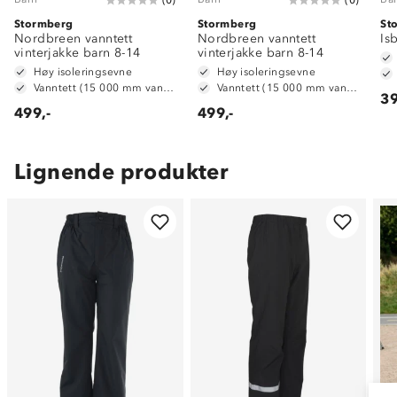
Stormberg
Stormberg
St
Nordbreen vanntett
Nordbreen vanntett
Is
vinterjakke barn 8-14
vinterjakke barn 8-14
Høy isoleringsevne
Høy isoleringsevne
Vanntett (15 000 mm vannsøyle)
Vanntett (15 000 mm vannsøyle)
39
499,-
499,-
Lignende produkter