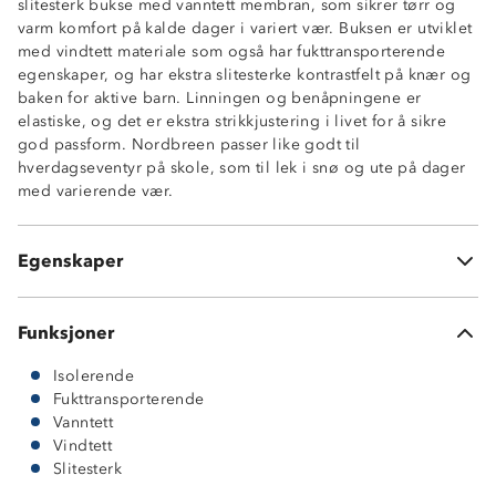
slitesterk bukse med vanntett membran, som sikrer tørr og
varm komfort på kalde dager i variert vær. Buksen er utviklet
Høy isoleringsevne
med vindtett materiale som også har fukttransporterende
Vanntett (15 000 mm vannsøyle)
egenskaper, og har ekstra slitesterke kontrastfelt på knær og
Fukttransporterende (5 000 g/m2/24t)
baken for aktive barn. Linningen og benåpningene er
Vindtett
elastiske, og det er ekstra strikkjustering i livet for å sikre
TPU-membran
god passform. Nordbreen passer like godt til
2-lags skall
hverdagseventyr på skole, som til lek i snø og ute på dager
Slitesterk kontrastfelt på knær og baken
med varierende vær.
Elastisk linning med strikkjustering
Elastisk benåpning
Normal passform
Egenskaper
Buksen har ingen lommer
Funksjoner
Isolerende
Fukttransporterende
Vanntett
Vindtett
Slitesterk