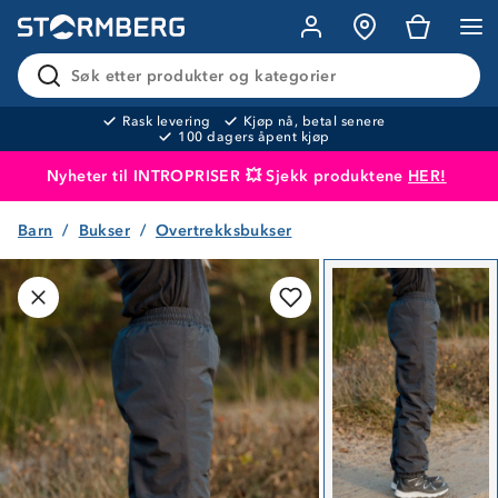
Søk etter produkter og kategorier
Rask levering
Kjøp nå, betal senere
100 dagers åpent kjøp
Nyheter til INTROPRISER 💥 Sjekk produktene
HER!
Barn
Bukser
Overtrekksbukser
Produktet er lagt i handlekurven
Til kassen