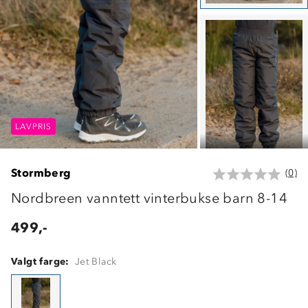
LAVPRIS
LAVPRIS
LAVPRIS
Stormberg
(0)
Nordbreen vanntett vinterbukse barn 8-14
499,-
Valgt farge:
Jet Black