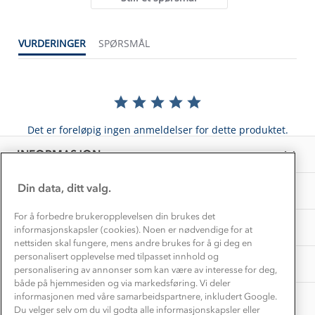
Kontakt oss
Dyreetikk
Dette trenger du til barnehagen
Konkurransevinnere
1% til samfunnet
VURDERINGER
SPØRSMÅL
Gravidklær
Kundeklubb
Inkludering
Hvordan velge riktig turtøy?
Norgesferie 🇳🇴
Våre butikker
Materialer
Vask og vedlikehold
Få turinspirasjon og tips her⛰
Bedrift, barnehage og SFO
Personvern
Det er foreløpig ingen anmeldelser for dette produktet.
EL-retur
Overnatte utendørs⛺
Presse
Samarbeide med oss?
INFORMASJON
Store størrelser
Storms turtips🐿️
Jobbe hos oss?
Turmat oppskrifter
Din data, ditt valg.
OM OSS
Leirskole 🥾
Beredskap
For å forbedre brukeropplevelsen din brukes det
Barnehageansatt
TIPS OG RÅD
informasjonskapsler (cookies). Noen er nødvendige for at
nettsiden skal fungere, mens andre brukes for å gi deg en
Tips til hyttetur
personalisert opplevelse med tilpasset innhold og
AKTIVITETER
personalisering av annonser som kan være av interesse for deg,
både på hjemmesiden og via markedsføring. Vi deler
informasjonen med våre samarbeidspartnere, inkludert Google.
Du velger selv om du vil godta alle informasjonskapsler eller