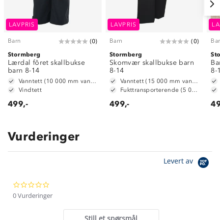
LAVPRIS
LAVPRIS
LA
Barn
Barn
Ba
(
0
)
(
0
)
Stormberg
Stormberg
St
Lærdal fôret skallbukse
Skomvær skallbukse barn
Ba
barn 8-14
8-14
8-
Vanntett (10 000 mm vannsøyle)
Vanntett (15 000 mm vannsøyle)
Vindtett
Fukttransporterende (5 000 g/ m2/ 24t)
499,-
499,-
49
Vurderinger
Om Stormberg
Levert av
Verdigrunnlag
0.0
Klima og miljø
Trelagsprinsippet barn
star
0 Vurderinger
Kundeservice
rating
Etisk handel
Alt du trenger til Norgesferien
Still et spørsmål