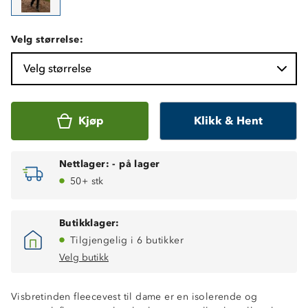
Velg størrelse:
Velg størrelse
Kjøp
Klikk & Hent
Nettlager:
-
på lager
50+ stk
Butikklager:
Tilgjengelig i 6 butikker
Isolerende
Velg butikk
220 GSM fleece
Brystlomme med glidelås
Visbretinden fleecevest til dame er en isolerende og
2 glidelåslommer i sidene