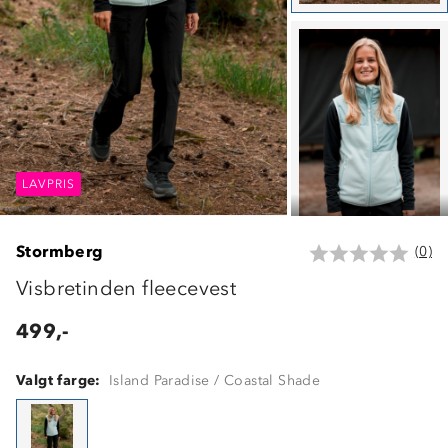
LAVPRIS
LAVPRIS
LAVPRIS
Stormberg
(0)
Visbretinden fleecevest
499,-
Valgt farge:
Island Paradise / Coastal Shade