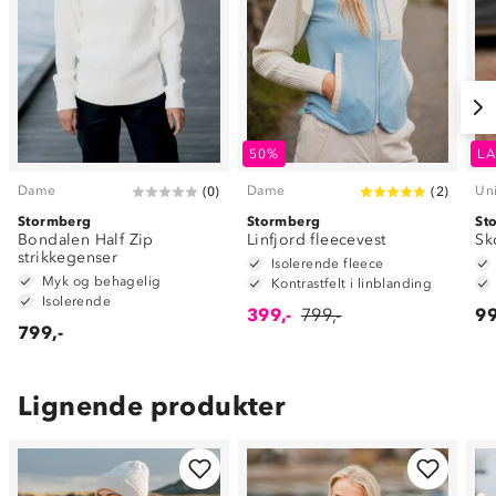
50%
LA
Dame
Dame
Un
(
0
)
(
2
)
Stormberg
Stormberg
St
Bondalen Half Zip
Linfjord fleecevest
Sk
strikkegenser
Isolerende fleece
Myk og behagelig
Kontrastfelt i linblanding
Isolerende
399,-
799,-
99
799,-
Lignende produkter