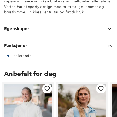
supermyk fleece som kan brukes som mellomlag eller alene.
Antinuppebehandlet
Vesten har et sporty design med to romslige lommer og
Innsvingt passform
brystlomme. En klassiker til tur og fritidsbruk.
Hakebeskytter på glidelås
Elastiske avslutninger
Egenskaper
Knagghempe i nakken
Funksjoner
Isolerende
Anbefalt for deg