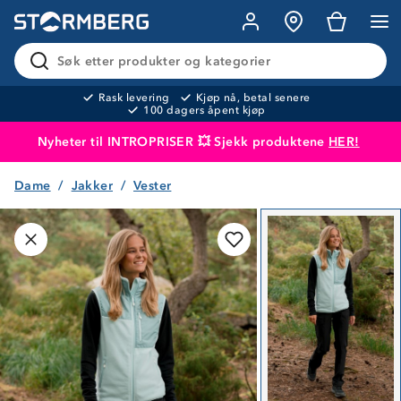
Søk etter produkter og kategorier
Rask levering
Kjøp nå, betal senere
100 dagers åpent kjøp
Nyheter til INTROPRISER 💥 Sjekk produktene
HER!
Dame
Jakker
Vester
Produktet er lagt i handlekurven
Til kassen