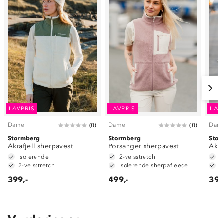
LAVPRIS
LAVPRIS
LA
Dame
Dame
Da
(
0
)
(
0
)
Stormberg
Stormberg
St
Åkrafjell sherpavest
Porsanger sherpavest
Åk
Isolerende
2-veisstretch
2-veisstretch
Isolerende sherpafleece
399,-
499,-
39