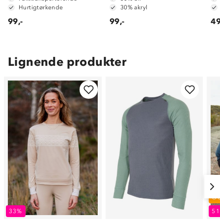
Hurtigtørkende
30% akryl
99,-
99,-
49
Lignende produkter
O
33%
5