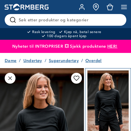
Søk etter produkter og kategorier
Rask levering
Kjøp nå, betal senere
100 dagers åpent kjøp
Nyheter til INTROPRISER 💥 Sjekk produktene
HER!
Dame
Undertøy
Superundertøy
Overdel
Produktet er lagt i handlekurven
Til kassen