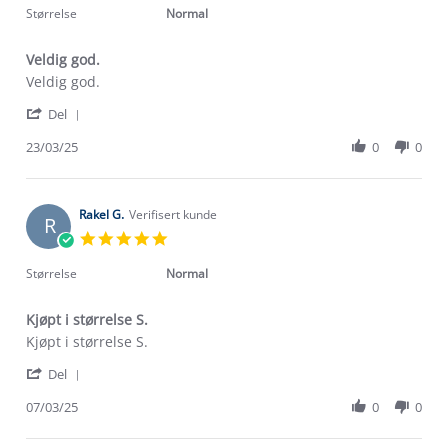
2025
rating
Størrelse
Normal
Veldig god.
Review
review
Veldig god.
by
stating
'
Mia
Veldig
Del
Share
R.
god.
Review
23/03/25
0
0
on
by
23
Mia
Mar
R.
2025
on
Rakel G.
Verifisert kunde
R
23
5.0
Mar
star
2025
rating
Størrelse
Normal
Kjøpt i størrelse S.
Review
review
Kjøpt i størrelse S.
by
stating
'
Rakel
Kjøpt
Del
Share
G.
i
Review
07/03/25
0
0
on
størrelse
Om Stormberg
by
7
S.
Rakel
Mar