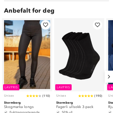
Anbefalt for deg
LAVPRIS
LAVPRIS
LA
Unisex
Unisex
Un
(
110
)
(
190
)
Stormberg
Stormberg
St
Skogmarka longs
Fagerli ullsokk 3-pack
Rj
Fukttransporterende
50% ull