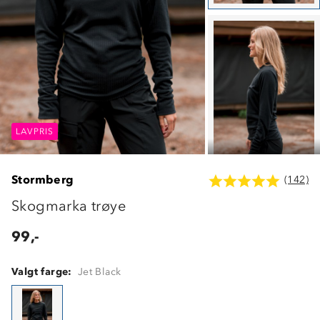
LAVPRIS
LAVPRIS
LAVPRIS
Stormberg
(142)
Skogmarka trøye
99,-
Valgt farge:
Jet Black