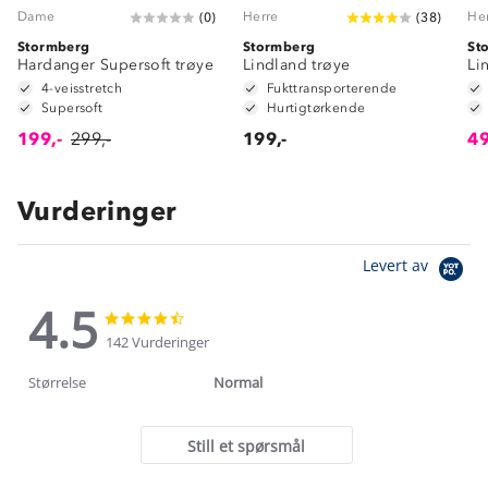
Dame
Herre
He
(
0
)
(
38
)
Stormberg
Stormberg
St
Hardanger Supersoft trøye
Lindland trøye
Li
4-veisstretch
Fukttransporterende
Supersoft
Hurtigtørkende
199,-
299,-
199,-
49
Vurderinger
Levert av
4.5
4.5
4.5
star
star
142 Vurderinger
rating
rating
Størrelse
Normal
Still et spørsmål