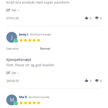
Review
review
Knall bra produkt med super passform
by
stating
'
Kjersti
Knall
Del
Share
K.
bra
Review
07/01/26
0
0
on
produkt
by
7
Kjersti
Jan
K.
2026
on
Jonny I.
Verifisert kunde
J
7
5.0
Jan
star
2026
rating
Størrelse
Normal
Kjempefornøyd
Review
review
Flott. Passe str og god kvalitet
by
stating
'
Jonny
Kjempefornøyd
Del
Share
I.
Review
24/03/25
0
0
on
by
24
Jonny
Mar
I.
2025
on
Mia R.
Verifisert kunde
M
24
5.0
Mar
star