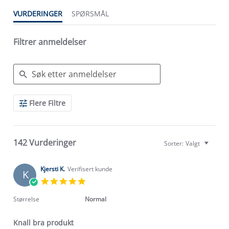
VURDERINGER
SPØRSMÅL
Filtrer anmeldelser
Search
Flere Filtre
Reviews
142 Vurderinger
Sorter:
Valgt
Kjersti K.
Verifisert kunde
K
5.0
star
rating
Størrelse
Normal
Knall bra produkt