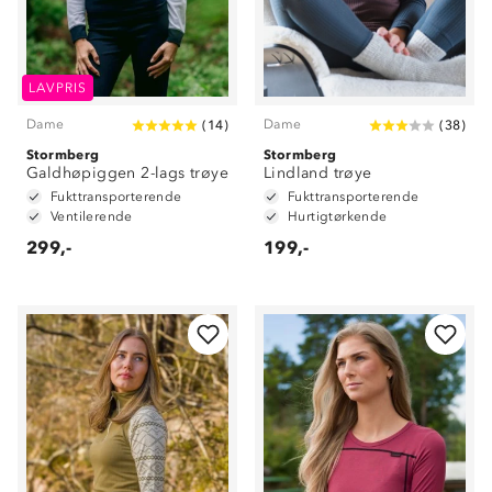
LAVPRIS
Dame
Dame
(
14
)
(
38
)
Stormberg
Stormberg
Galdhøpiggen 2-lags trøye
Lindland trøye
Fukttransporterende
Fukttransporterende
Ventilerende
Hurtigtørkende
299,-
199,-