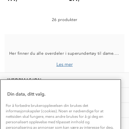
Trelagsprinsippet barn
Kundeservice
Etisk handel
Alt du trenger til Norgesferien
Kontakt oss
26 produkter
Dyreetikk
Dette trenger du til barnehagen
Konkurransevinnere
1% til samfunnet
Gravidklær
Kundeklubb
Inkludering
Hvordan velge riktig turtøy?
Norgesferie 🇳🇴
Våre butikker
Her finner du alle overdeler i superundertøy til dame. Et stort utvalg som passer til tur, trening og fritid
Materialer
Vask og vedlikehold
Få turinspirasjon og tips her⛰
Bedrift, barnehage og SFO
Les mer
Personvern
EL-retur
Overnatte utendørs⛺
Presse
Samarbeide med oss?
INFORMASJON
Store størrelser
Storms turtips🐿️
Jobbe hos oss?
Turmat oppskrifter
Din data, ditt valg.
OM OSS
Leirskole 🥾
Beredskap
For å forbedre brukeropplevelsen din brukes det
Barnehageansatt
TIPS OG RÅD
informasjonskapsler (cookies). Noen er nødvendige for at
nettsiden skal fungere, mens andre brukes for å gi deg en
Tips til hyttetur
personalisert opplevelse med tilpasset innhold og
AKTIVITETER
personalisering av annonser som kan være av interesse for deg,