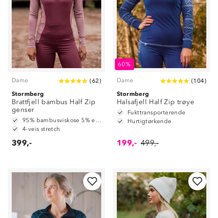
60%
Dame
Dame
(
62
)
(
104
)
Stormberg
Stormberg
Brattfjell bambus Half Zip
Halsafjell Half Zip trøye
genser
Fukttransporterende
95% bambusviskose 5% elastan
Hurtigtørkende
4-veis stretch
399,-
199,-
499,-