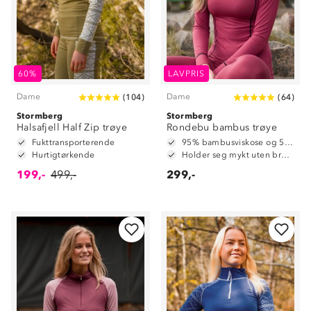
60%
LAVPRIS
Dame
Dame
(
104
)
(
64
)
Stormberg
Stormberg
Halsafjell Half Zip trøye
Rondebu bambus trøye
Fukttransporterende
95% bambusviskose og 5% spandex
Hurtigtørkende
Holder seg mykt uten bruk av tøymykner
199,-
499,-
299,-