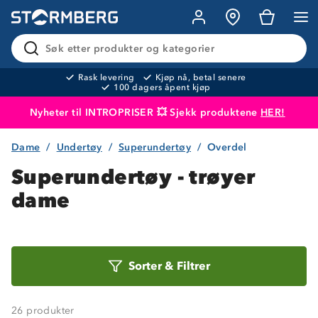
Søk etter produkter og kategorier
Rask levering
Kjøp nå, betal senere
100 dagers åpent kjøp
Nyheter til INTROPRISER 💥 Sjekk produktene
HER!
Dame
Undertøy
Superundertøy
Overdel
Produktet er lagt i handlekurven
Til kassen
Superundertøy - trøyer
dame
Sorter
Sorter
&
Filtrer
etter
26
produkter