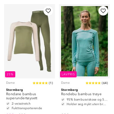
25%
LAVPRIS
Dame
Dame
(
1
)
(
64
)
Stormberg
Stormberg
Rondane bambus
Rondebu bambus trøye
superundertøysett
95% bambusviskose og 5% spandex
2-veisstretch
Holder seg mykt uten bruk av tøymykner
Fukttransporterende