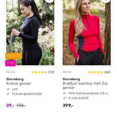
OUTLET
71%
Dame
Dame
(
12
)
(
62
)
Stormberg
Stormberg
Kvikne genser
Brattfjell bambus Half Zip
genser
Lett
95% bambusviskose 5% elastan
Fuktransporterende
4-veis stretch
29,-
100,-
399,-