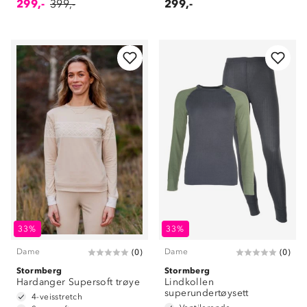
299,-
399,-
299,-
33%
33%
Dame
Dame
(
0
)
(
0
)
Stormberg
Stormberg
Hardanger Supersoft trøye
Lindkollen
superundertøysett
4-veisstretch