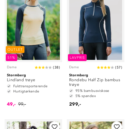
OUTLET
51%
LAVPRIS
Dame
Dame
(
38
)
(
57
)
Stormberg
Stormberg
Lindland trøye
Rondebu Half Zip bambus
trøye
Fukttransporterende
95% bambusviskose
Hurtigtørkende
5% spandex
49,-
99,-
299,-