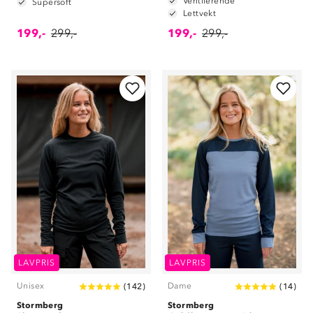
Ventilerende
Supersoft
Lettvekt
199,-
299,-
199,-
299,-
LAVPRIS
LAVPRIS
Unisex
Dame
(
142
)
(
14
)
Stormberg
Stormberg