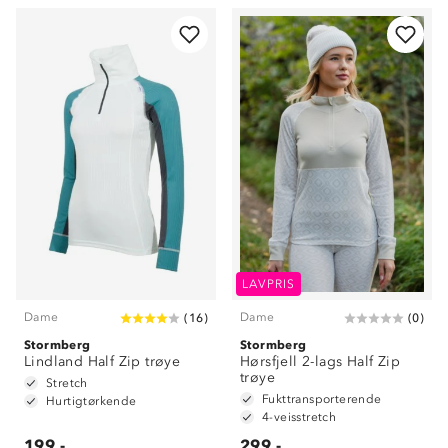
LAVPRIS
Dame
Dame
(
16
)
(
0
)
Stormberg
Stormberg
Om Stormberg
Lindland Half Zip trøye
Hørsfjell 2-lags Half Zip
trøye
Stretch
Verdigrunnlag
Fukttransporterende
Hurtigtørkende
4-veisstretch
Klima og miljø
199,-
299,-