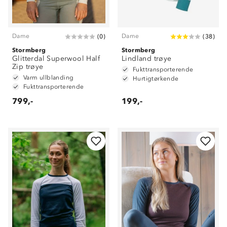
Dame
Dame
(
0
)
(
38
)
Stormberg
Stormberg
Glitterdal Superwool Half
Lindland trøye
Zip trøye
Fukttransporterende
Varm ullblanding
Hurtigtørkende
Fukttransporterende
799,-
199,-