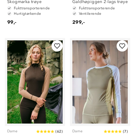
Skogmarka trøye
Galdhøpiggen 2-lags trøye
Fukttransporterende
Fukttransporterende
Hurtigtørkende
Ventilerende
99,-
299,-
Dame
Dame
(
62
)
(
7
)