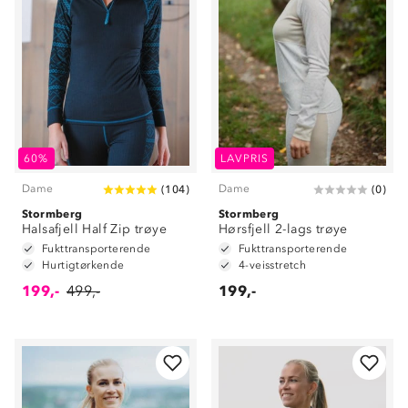
60%
LAVPRIS
Dame
Dame
(
104
)
(
0
)
Stormberg
Stormberg
Halsafjell Half Zip trøye
Hørsfjell 2-lags trøye
Fukttransporterende
Fukttransporterende
Hurtigtørkende
4-veisstretch
199,-
499,-
199,-