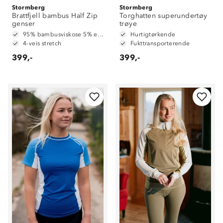
Stormberg
Stormberg
Brattfjell bambus Half Zip
Torghatten superundertøy
genser
trøye
95% bambusviskose 5% elastan
Hurtigtørkende
4-veis stretch
Fukttransporterende
399,-
399,-