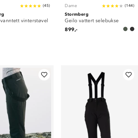
Dame
(
45
)
(
144
)
rg
Stormberg
vanntett vinterstøvel
Geilo vattert selebukse
899,-