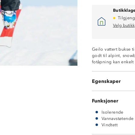
Butikklage
Tilgjeng
Velg butikk
Varmt helfòr
Vindtett
Kraftig vannavs
Geilo vattert bukse
5-3 membran
godt til alpint, snow
Borrelåsstrammi
fotåpning kan enkelt
Forsterkninger 
Dobbel knappehu
Trikotfôr på inn
Egenskaper
100% polyester
Funksjoner
Isolerende
Vannavstøtende
Vindtett