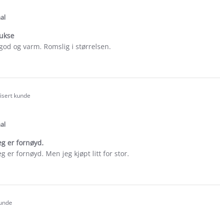
tar
ating
al
bukse
god og varm. Romslig i størrelsen.
e
ew
fisert kunde
.0
tar
ating
al
eg er fornøyd.
g er fornøyd. Men jeg kjøpt litt for stor.
e
ew
aree
kunde
.0