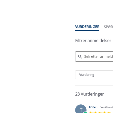
star
rating
VURDERINGER
SPØ
Filtrer anmeldelser
Search
Reviews
Vurdering
23 Vurderinger
Trine S.
Verifiser
T
5