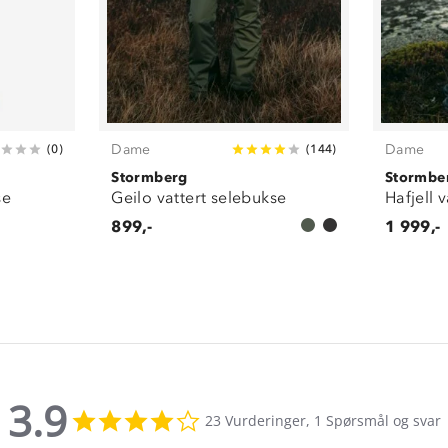
Dame
Dame
(
0
)
(
144
)
Stormberg
Stormbe
se
Geilo vattert selebukse
Hafjell 
899,-
1 999,-
3.9
3.9
23 Vurderinger, 1 Spørsmål og svar
star
rating