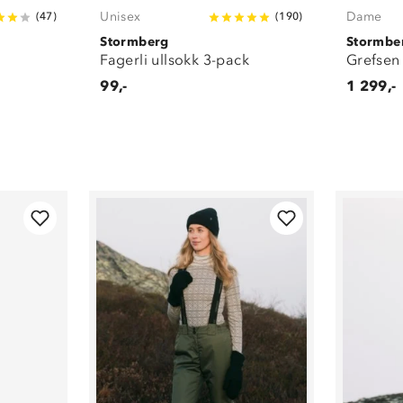
Unisex
Dame
(
47
)
(
190
)
Stormberg
Stormbe
Fagerli ullsokk 3-pack
Grefsen 
99,-
1 299,-