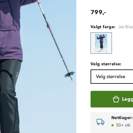
799,-
Valgt farge:
Jet Bla
Velg størrelse:
Velg størrelse
Legg
Nettlager:
50+ stk