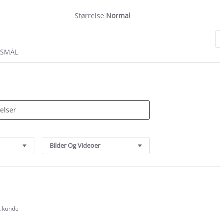
Størrelse
Normal
RSMÅL
Bilder Og Videoer
t kunde
.0