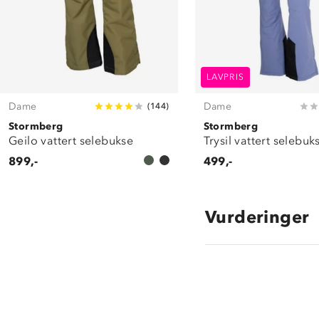
LAVPRIS
Dame
Dame
(
144
)
Stormberg
Stormberg
Geilo vattert selebukse
Trysil vattert selebuk
899,-
499,-
Vurderinger
3.9