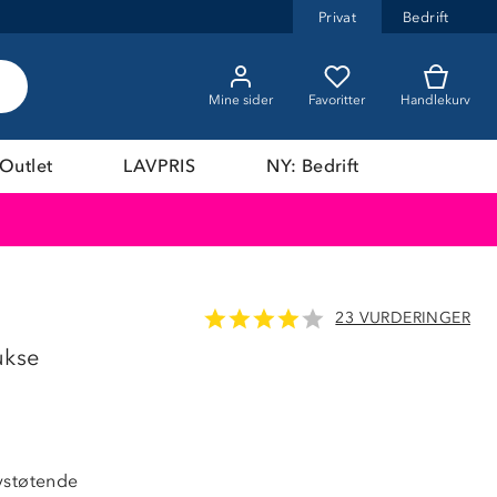
Privat
Bedrift
Mine sider
Favoritter
Handlekurv
Outlet
LAVPRIS
NY: Bedrift
23 VURDERINGER
ukse
vstøtende