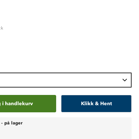
ck
 i handlekurv
Klikk & Hent
-
på lager