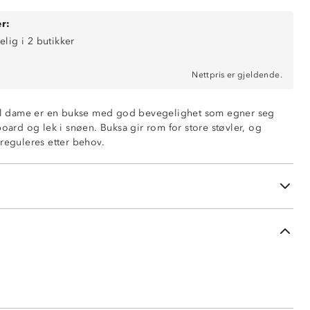
r:
elig i 2 butikker
Nettpris er gjeldende.
tøtende
 til dame er en bukse med god bevegelighet som egner seg
board og lek i snøen. Buksa gir rom for store støvler, og
ng nederst i beinene
 reguleres etter behov.
på innsiden av legg
llsløsning i front
siden