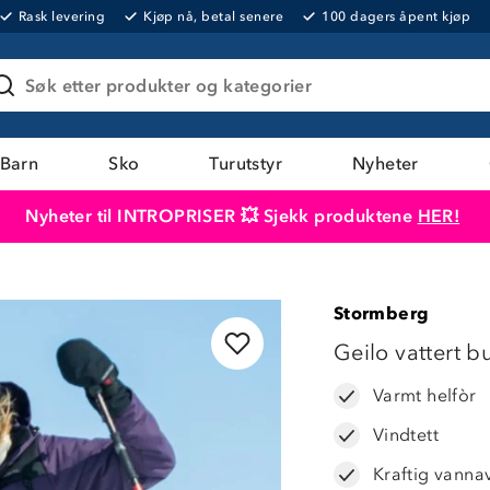
Rask levering
Kjøp nå, betal senere
100 dagers åpent kjøp
Søk etter produkter og kategorier
Barn
Sko
Turutstyr
Nyheter
Nyheter til INTROPRISER 💥 Sjekk produktene
HER!
Produktet er lagt i handlekurven
Til kassen
Stormberg
Geilo vattert b
Varmt helfòr
Vindtett
Kraftig vanna