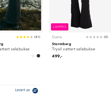
LAVPRIS
Dame
(
41
)
(
0
)
rg
Stormberg
vattert selebukse
Trysil vattert selebukse
499,-
Levert av