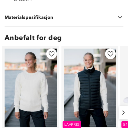
Materialspesifikasjon
100 % akryl
Anbefalt for deg
LAVPRIS
5