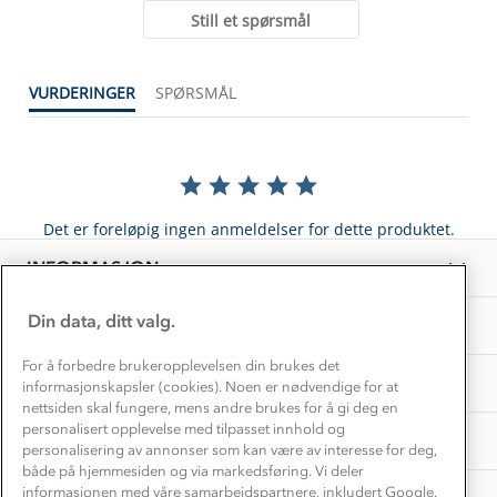
Alt du trenger til Norgesferien
Still et spørsmål
Kontakt oss
Dyreetikk
Dette trenger du til barnehagen
Konkurransevinnere
1% til samfunnet
VURDERINGER
SPØRSMÅL
Gravidklær
Kundeklubb
Inkludering
Hvordan velge riktig turtøy?
Norgesferie 🇳🇴
Våre butikker
Materialer
Vask og vedlikehold
Få turinspirasjon og tips her⛰
Bedrift, barnehage og SFO
Personvern
Det er foreløpig ingen anmeldelser for dette produktet.
EL-retur
Overnatte utendørs⛺
Presse
Samarbeide med oss?
INFORMASJON
Store størrelser
Storms turtips🐿️
Jobbe hos oss?
Turmat oppskrifter
Din data, ditt valg.
OM OSS
Leirskole 🥾
Beredskap
For å forbedre brukeropplevelsen din brukes det
Barnehageansatt
TIPS OG RÅD
informasjonskapsler (cookies). Noen er nødvendige for at
nettsiden skal fungere, mens andre brukes for å gi deg en
Tips til hyttetur
personalisert opplevelse med tilpasset innhold og
AKTIVITETER
personalisering av annonser som kan være av interesse for deg,
både på hjemmesiden og via markedsføring. Vi deler
informasjonen med våre samarbeidspartnere, inkludert Google.