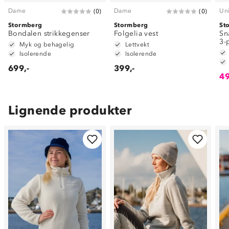
Dame
Dame
Un
(
0
)
(
0
)
Stormberg
Stormberg
St
Bondalen strikkegenser
Folgelia vest
Sn
3-
Myk og behagelig
Lettvekt
Isolerende
Isolerende
699,-
399,-
49
Lignende produkter