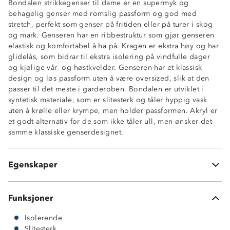
Bondalen strikkegenser til dame er en supermyk og
behagelig genser med romslig passform og god med
stretch, perfekt som genser på fritiden eller på turer i skog
og mark. Genseren har en ribbestruktur som gjør genseren
elastisk og komfortabel å ha på. Kragen er ekstra høy og har
glidelås, som bidrar til ekstra isolering på vindfulle dager
og kjølige vår- og høstkvelder. Genseren har et klassisk
design og løs passform uten å være oversized, slik at den
passer til det meste i garderoben. Bondalen er utviklet i
syntetisk materiale, som er slitesterk og tåler hyppig vask
uten å krølle eller krympe, men holder passformen. Akryl er
Myk og behagelig
et godt alternativ for de som ikke tåler ull, men ønsker det
Isolerende
samme klassiske genserdesignet.
Ribbestruktur
Høy hals med glidelås
Elastisk
Egenskaper
Slitesterk
Funksjoner
Isolerende
Slitesterk