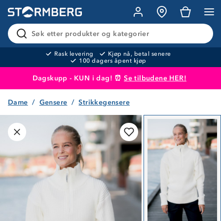
Søk etter produkter og kategorier
Rask levering
Kjøp nå, betal senere
100 dagers åpent kjøp
Dagskupp - KUN i dag! ⏰
Se tilbudene HER!
Dame
Gensere
Strikkegensere
Produktet er lagt i handlekurven
Til kassen