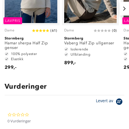
LAVPRIS
LA
Dame
Dame
Da
(
61
)
(
0
)
Stormberg
Stormberg
St
Hamar sherpa Half Zip
Vaberg Half Zip ullgenser
Ha
genser
ge
Isolerende
100% polyester
Ullblanding
Elastikk
899,-
299,-
29
Vurderinger
Om Stormberg
Levert av
Verdigrunnlag
0.0
Klima og miljø
Trelagsprinsippet barn
star
0 Vurderinger
Kundeservice
rating
Etisk handel