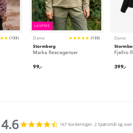
LAVPRIS
Dame
Dame
(
133
)
(
133
)
Stormberg
Stormbe
Marka fleecegenser
Fjellro 
99,-
399,-
4.6
4.6
167 Vurderinger, 2 Spørsmål og svar
star
rating