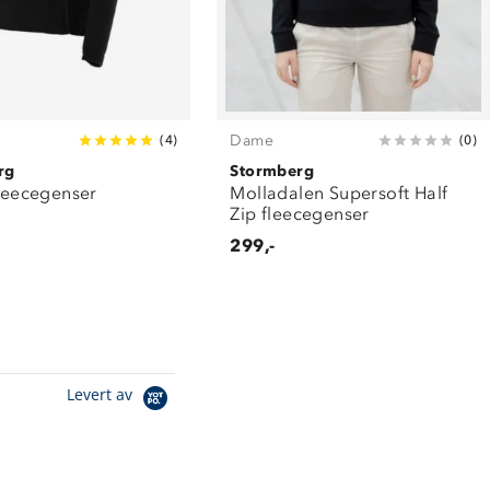
Dame
(
4
)
(
0
)
rg
Stormberg
fleecegenser
Molladalen Supersoft Half
Zip fleecegenser
299,-
Levert av