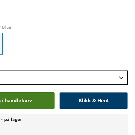
r Blue
 i handlekurv
Klikk & Hent
-
på lager