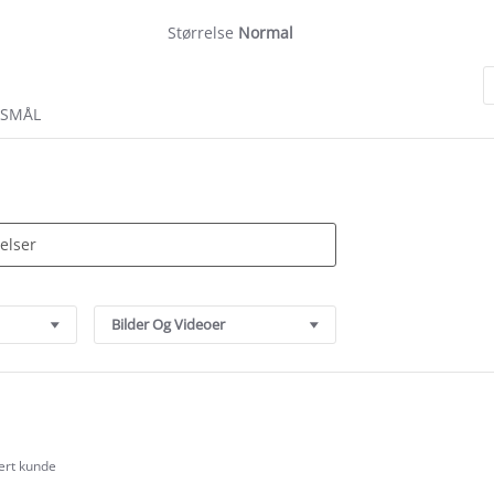
Størrelse
Normal
RSMÅL
Bilder Og Videoer
sert kunde
.0