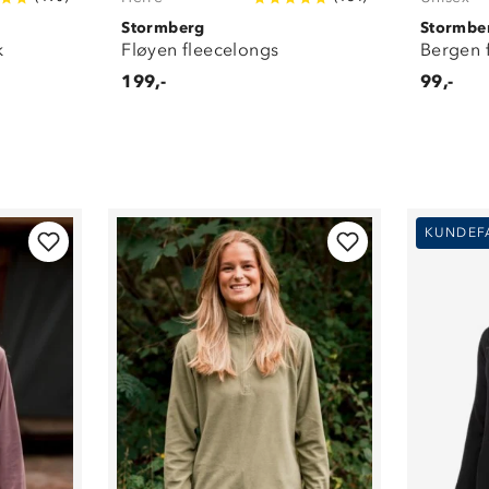
Stormberg
Stormbe
k
Fløyen fleecelongs
Bergen 
199,-
99,-
KUNDEF