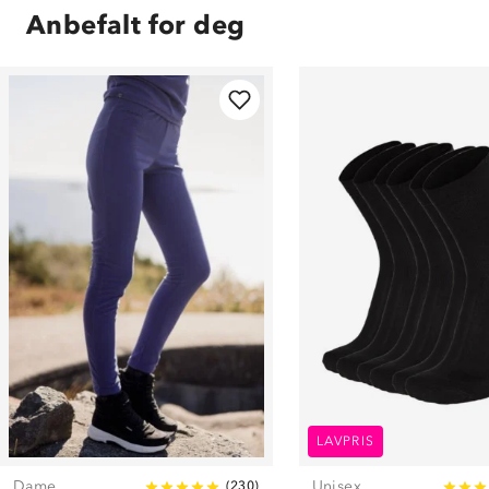
Anbefalt for deg
LAVPRIS
Dame
Unisex
(
230
)