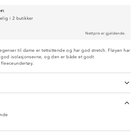
r:
elig i 2 butikker
Nettpris er gjeldende.
egenser til dame er tettsittende og har god stretch. Fløyen har
 god isolasjonsevne, og den er både et godt
fleeceundertøy.
ende
ende