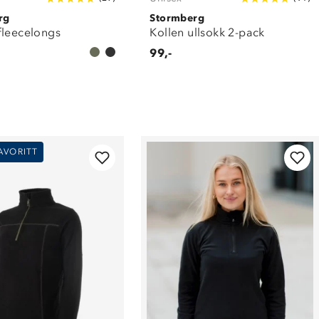
rg
Stormberg
fleecelongs
Kollen ullsokk 2-pack
99,-
AVORITT