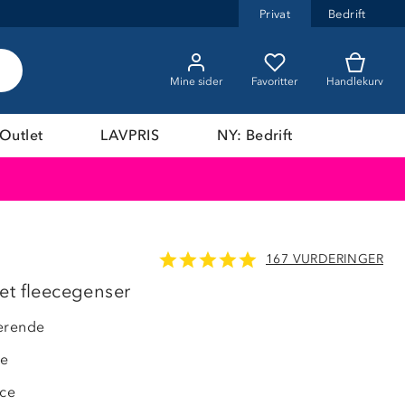
Privat
Bedrift
Mine sider
Favoritter
Handlekurv
Outlet
LAVPRIS
NY: Bedrift
167 VURDERINGER
et fleecegenser
erende
de
ece