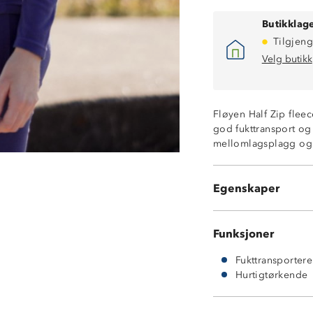
Butikklage
Tilgjeng
Velg butikk
Fløyen Half Zip fleec
god fukttransport og
mellomlagsplagg og 
Fukttransporter
Hurtigtørkende
Egenskaper
160g ultrafleece
Funksjoner
Fukttransporter
Hurtigtørkende