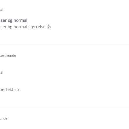
tar
ating
al
nser og normal
ser og normal størrelse 👍
e
ew
ca
isert kunde
.0
tar
ating
al
perfekt str.
e
ew
tha
kunde
.0