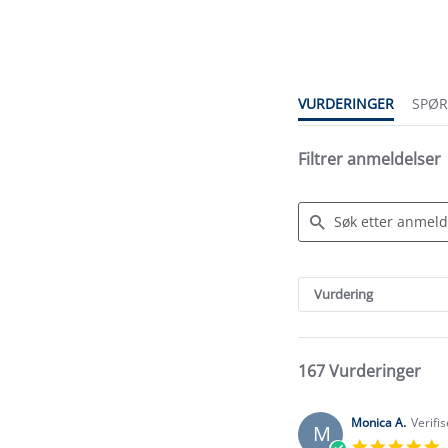
star
rating
VURDERINGER
SPØ
Filtrer anmeldelser
Search
Reviews
Vurdering
167 Vurderinger
Monica A.
Verifi
M
5