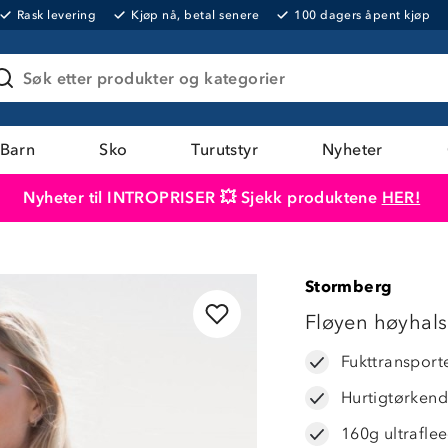
Rask levering
Kjøp nå, betal senere
100 dagers åpent kjøp
Søk etter produkter og kategorier
Barn
Sko
Turutstyr
Nyheter
Nyheter til INTROPRISER 💥 Sjekk produktene
HER!
Produktet er lagt i handlekurven
Til kassen
Stormberg
Fløyen høyhals
Fukttransport
Hurtigtørken
160g ultrafle