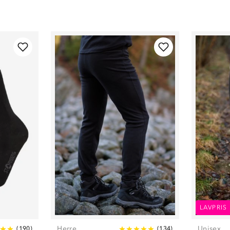
LAVPRIS
Herre
Unisex
(
190
)
(
134
)