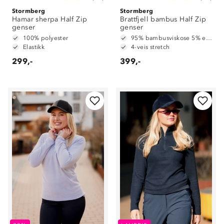
Stormberg
Stormberg
Hamar sherpa Half Zip
Brattfjell bambus Half Zip
genser
genser
100% polyester
95% bambusviskose 5% elastan
Elastikk
4-veis stretch
299,-
399,-