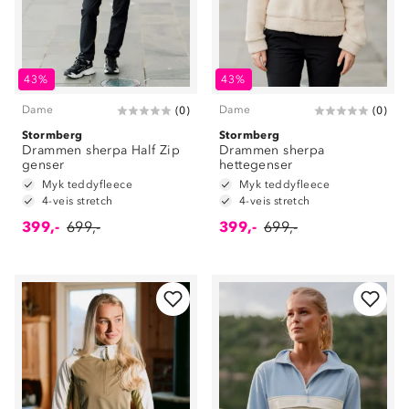
43%
43%
Dame
Dame
(
0
)
(
0
)
Stormberg
Stormberg
Drammen sherpa Half Zip
Drammen sherpa
genser
hettegenser
Myk teddyfleece
Myk teddyfleece
4-veis stretch
4-veis stretch
399,-
699,-
399,-
699,-