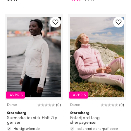
LAVPRIS
LAVPRIS
Dame
Dame
(
0
)
(
0
)
Stormberg
Stormberg
Sørmarka teknisk Half Zip
Polarfjord lang
genser
sherpagenser
Hurtigtørkende
Isolerende sherpafleece