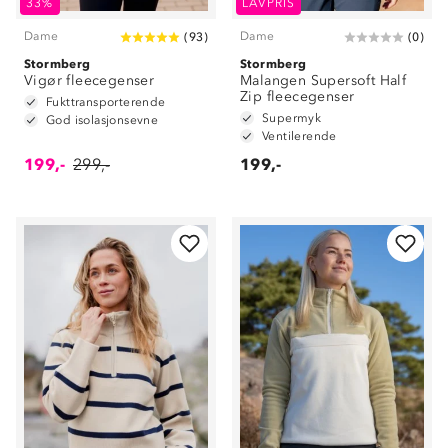
33%
LAVPRIS
Dame
Dame
(
93
)
(
0
)
Stormberg
Stormberg
Vigør fleecegenser
Malangen Supersoft Half
Zip fleecegenser
Fukttransporterende
Supermyk
God isolasjonsevne
Ventilerende
199,-
299,-
199,-