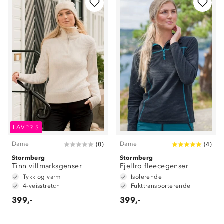
LAVPRIS
Dame
Dame
(
0
)
(
4
)
Stormberg
Stormberg
Tinn villmarksgenser
Fjellro fleecegenser
Tykk og varm
Isolerende
4-veisstretch
Fukttransporterende
399,-
399,-