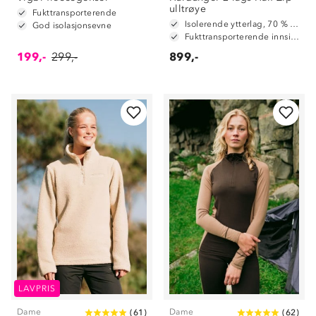
ulltrøye
Fukttransporterende
Isolerende ytterlag, 70 % ull og 30 % polyester
God isolasjonsevne
Fukttransporterende innside, 100 % polyester
199,-
299,-
899,-
LAVPRIS
Dame
Dame
(
61
)
(
62
)