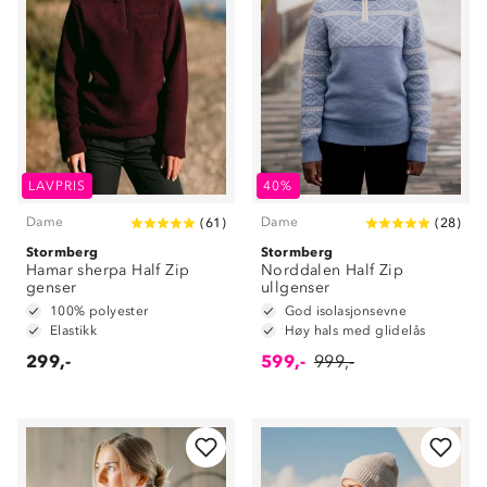
LAVPRIS
40%
Dame
Dame
(
61
)
(
28
)
Stormberg
Stormberg
Hamar sherpa Half Zip
Norddalen Half Zip
genser
ullgenser
100% polyester
God isolasjonsevne
Elastikk
Høy hals med glidelås
299,-
599,-
999,-