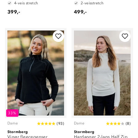
4-veis stretch
2-veisstretch
399,-
499,-
33%
Dame
Dame
(
93
)
(
8
)
Stormberg
Stormberg
Vigør fleecegenser
Hardanger 2-lags Half Zip