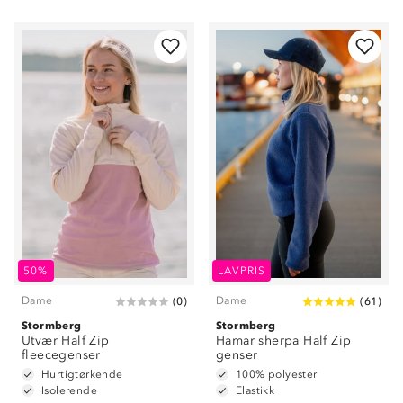
50%
LAVPRIS
Dame
Dame
(
0
)
(
61
)
Stormberg
Stormberg
Utvær Half Zip
Hamar sherpa Half Zip
fleecegenser
genser
Hurtigtørkende
100% polyester
Isolerende
Elastikk