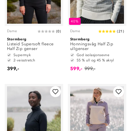
40%
Dame
Dame
(
0
)
(
21
)
Stormberg
Stormberg
Listeid Supersoft fleece
Honningsvåg Half Zip
Half Zip genser
ullgenser
Supermyk
God isolasjonsevne
2-veisstretch
55 % ull og 45 % akryl
399,-
599,-
999,-