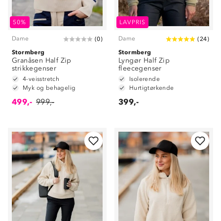
50%
LAVPRIS
Dame
Dame
(
0
)
(
24
)
Stormberg
Stormberg
Granåsen Half Zip
Lyngør Half Zip
strikkegenser
fleecegenser
4-veisstretch
Isolerende
Myk og behagelig
Hurtigtørkende
499,-
999,-
399,-