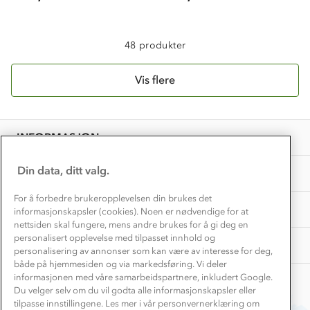
Dette trenger du til barnehagen
Konkurransevinnere
1% til samfunnet
Gravidklær
Kundeklubb
48 produkter
Inkludering
Hvordan velge riktig turtøy?
Norgesferie 🇳🇴
Våre butikker
Materialer
Vis flere
Vask og vedlikehold
Få turinspirasjon og tips her⛰
Bedrift, barnehage og SFO
Personvern
EL-retur
Overnatte utendørs⛺
Presse
Samarbeide med oss?
INFORMASJON
Store størrelser
Storms turtips🐿️
Jobbe hos oss?
Turmat oppskrifter
Din data, ditt valg.
OM OSS
Leirskole 🥾
Beredskap
For å forbedre brukeropplevelsen din brukes det
Barnehageansatt
TIPS OG RÅD
informasjonskapsler (cookies). Noen er nødvendige for at
nettsiden skal fungere, mens andre brukes for å gi deg en
Tips til hyttetur
personalisert opplevelse med tilpasset innhold og
AKTIVITETER
personalisering av annonser som kan være av interesse for deg,
både på hjemmesiden og via markedsføring. Vi deler
informasjonen med våre samarbeidspartnere, inkludert Google.
Du velger selv om du vil godta alle informasjonskapsler eller
tilpasse innstillingene. Les mer i vår personvernerklæring om