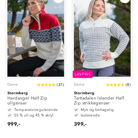
LAVPRIS
Dame
Dame
(
37
)
(
8
)
Stormberg
Stormberg
Hardanger Half Zip
Tøttadalen Islender Half
ullgenser
Zip strikkegenser
Temperaturregulerende
Myk og behagelig
55 % ull og 45 % akryl
Isolerende
999,-
399,-