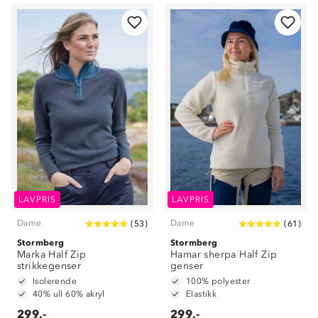
Om Stormberg
LAVPRIS
LAVPRIS
Dame
Dame
(
53
)
(
61
)
Verdigrunnlag
Stormberg
Stormberg
Marka Half Zip
Klima og miljø
Hamar sherpa Half Zip
Trelagsprinsippet barn
strikkegenser
genser
Kundeservice
Isolerende
100% polyester
Etisk handel
Alt du trenger til Norgesferien
40% ull 60% akryl
Elastikk
Kontakt oss
Dyreetikk
299,-
299,-