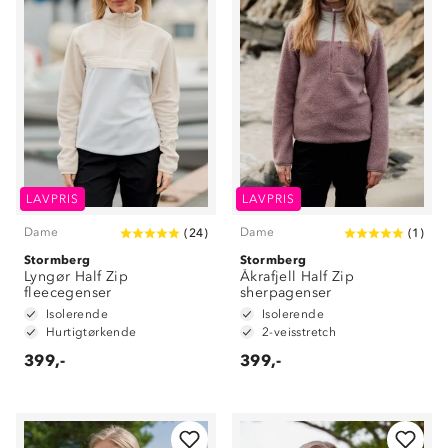
LAVPRIS
LAVPRIS
Dame
Dame
(
24
)
(
1
)
Stormberg
Stormberg
Lyngør Half Zip
Åkrafjell Half Zip
fleecegenser
sherpagenser
Isolerende
Isolerende
Hurtigtørkende
2-veisstretch
399,-
399,-