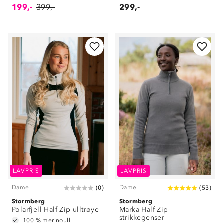
199,-
399,-
299,-
LAVPRIS
LAVPRIS
Dame
Dame
(
0
)
(
53
)
Stormberg
Stormberg
Polarfjell Half Zip ulltrøye
Marka Half Zip
strikkegenser
100 % merinoull