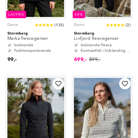
LAVPRIS
44%
Dame
Dame
(
133
)
(
2
)
Stormberg
Stormberg
Marka fleecegenser
Linfjord fleecegenser
Isolerende
Isolerende fleece
Fukttransporterende
Kontrastfelt i linblanding på albuene
99,-
499,-
899,-