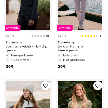
LAVPRIS
LAVPRIS
Dame
Dame
(
0
)
(
24
)
Stormberg
Stormberg
Sørmarka teknisk Half Zip
Lyngør Half Zip
genser
fleecegenser
Hurtigtørkende
Isolerende
4-veis stretch
Hurtigtørkende
399,-
399,-