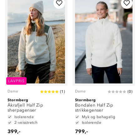
LAVPRIS
Dame
Dame
(
1
)
(
0
)
Stormberg
Stormberg
Åkrafjell Half Zip
Bondalen Half Zip
sherpagenser
strikkegenser
Isolerende
Myk og behagelig
2-veisstretch
Isolerende
399,-
799,-