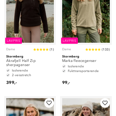
LAVPRIS
LAVPRIS
Dame
Dame
(
1
)
(
133
)
Stormberg
Stormberg
Åkrafjell Half Zip
Marka fleecegenser
sherpagenser
Isolerende
Isolerende
Fukttransporterende
2-veisstretch
399,-
99,-