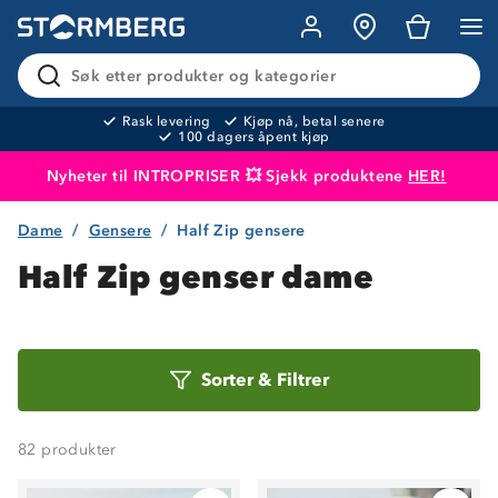
Søk etter produkter og kategorier
Rask levering
Kjøp nå, betal senere
100 dagers åpent kjøp
Nyheter til INTROPRISER 💥 Sjekk produktene
HER!
Dame
Gensere
Half Zip gensere
Produktet er lagt i handlekurven
Til kassen
Half Zip genser dame
Sorter
Sorter
&
Filtrer
etter
82
produkter