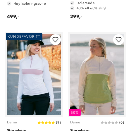
Isolerende
Høy isoleringsevne
40% ull 60% akryl
499,-
299,-
KUNDEFAVORITT
50%
Dame
Dame
(
9
)
(
0
)
Stormberg
Stormberg