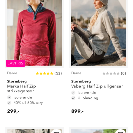
LAVPRIS
Dame
Dame
(
53
)
(
0
)
Stormberg
Stormberg
Marka Half Zip
Vaberg Half Zip ullgenser
strikkegenser
Isolerende
Isolerende
Ullblanding
40% ull 60% akryl
299,-
899,-