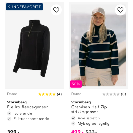
KUNDEFAVORITT
50%
Dame
Dame
(
4
)
(
0
)
Stormberg
Stormberg
Fjellro fleecegenser
Granåsen Half Zip
strikkegenser
Isolerende
4-veisstretch
Fukttransporterende
Myk og behagelig
399,-
499,-
999,-