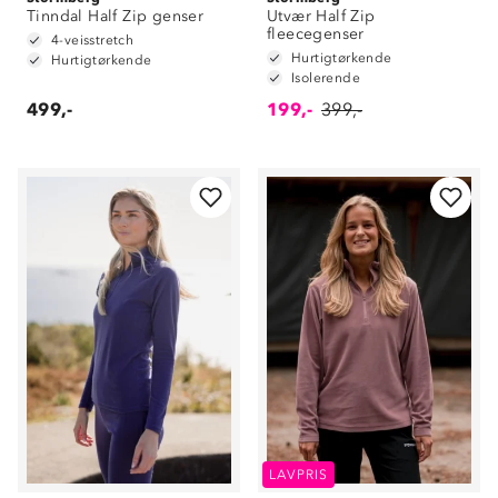
Tinndal Half Zip genser
Utvær Half Zip
fleecegenser
4-veisstretch
Hurtigtørkende
Hurtigtørkende
Isolerende
499,-
199,-
399,-
LAVPRIS