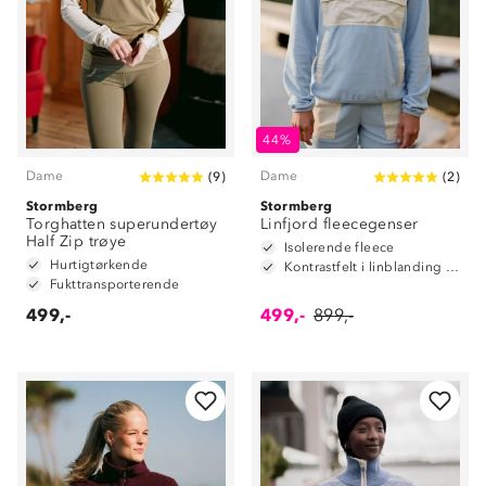
44%
Dame
Dame
(
9
)
(
2
)
Stormberg
Stormberg
Torghatten superundertøy
Linfjord fleecegenser
Half Zip trøye
Isolerende fleece
Hurtigtørkende
Kontrastfelt i linblanding på albuene
Fukttransporterende
499,-
499,-
899,-