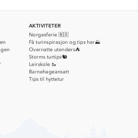
AKTIVITETER
Norgesferie 🇳🇴
ien
Få turinspirasjon og tips her⛰
agen
Overnatte utendørs⛺
Storms turtips🐿️
?
Leirskole 🥾
Barnehageansatt
Tips til hyttetur