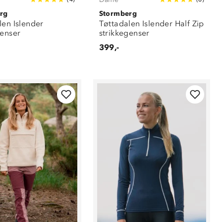
rg
Stormberg
len Islender
Tøttadalen Islender Half Zip
genser
strikkegenser
399,-