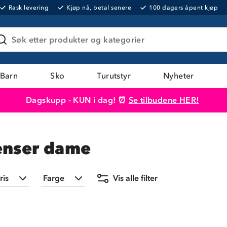
Rask levering
Kjøp nå, betal senere
100 dagers åpent kjøp
Søk etter produkter og kategorier
Barn
Sko
Turutstyr
Nyheter
Dagskupp - KUN i dag! ⏰
Se tilbudene HER!
Produktet er lagt i handlekurven
Til kassen
enser dame
ris
Farge
Vis alle filter
Min
Maks
Svart
(
2
)
50,-
499,-
Grå
(
2
)