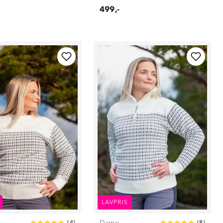
499,-
LAVPRIS
Dame
(
4
)
(
8
)