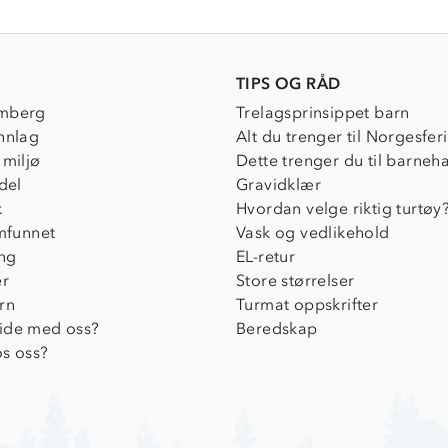
TIPS OG RÅD
mberg
Trelagsprinsippet barn
nnlag
Alt du trenger til Norgesfer
 miljø
Dette trenger du til barneh
del
Gravidklær
k
Hvordan velge riktig turtøy
amfunnet
Vask og vedlikehold
ing
EL-retur
er
Store størrelser
rn
Turmat oppskrifter
ide med oss?
Beredskap
s oss?