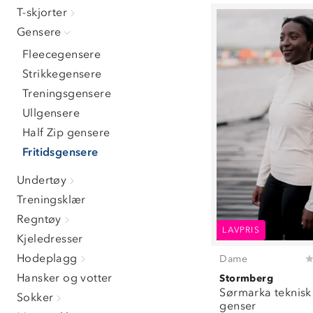
S
(
9
)
T-skjorter
M
(
10
)
Gensere
L
(
8
)
XL
(
8
)
Fleecegensere
XXL
(
7
)
Strikkegensere
3XL
(
8
)
Treningsgensere
4XL
(
1
)
Ullgensere
Half Zip gensere
Fritidsgensere
Undertøy
Treningsklær
Regntøy
LAVPRIS
Kjeledresser
Hodeplagg
Dame
Hansker og votter
Stormberg
Sørmarka teknisk 
Sokker
genser