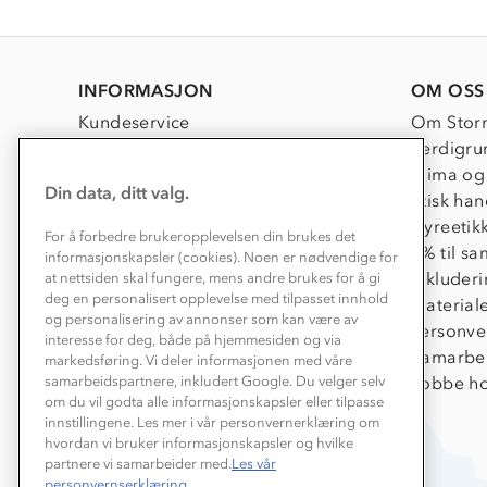
INFORMASJON
OM OSS
Kundeservice
Om Stor
Kontakt oss
Verdigru
Konkurransevinnere
Klima og
Din data, ditt valg.
Kundeklubb
Etisk han
Våre butikker
Dyreetik
For å forbedre brukeropplevelsen din brukes det
Bedrift, barnehage og SFO
1% til s
informasjonskapsler (cookies). Noen er nødvendige for
Presse
Inkluder
at nettsiden skal fungere, mens andre brukes for å gi
deg en personalisert opplevelse med tilpasset innhold
Material
og personalisering av annonser som kan være av
Personve
interesse for deg, både på hjemmesiden og via
Samarbe
markedsføring. Vi deler informasjonen med våre
Jobbe ho
samarbeidspartnere, inkludert Google. Du velger selv
om du vil godta alle informasjonskapsler eller tilpasse
innstillingene. Les mer i vår personvernerklæring om
hvordan vi bruker informasjonskapsler og hvilke
partnere vi samarbeider med.
Les vår
personvernserklæring