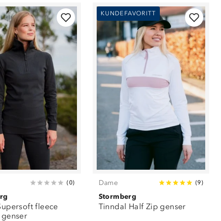
KUNDEFAVORITT
Dame
(
0
)
(
9
)
rg
Stormberg
Supersoft fleece
Tinndal Half Zip genser
p genser