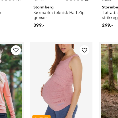
Stormberg
Stormbe
p
Sørmarka teknisk Half Zip
Tøttada
genser
strikke
399,-
299,-