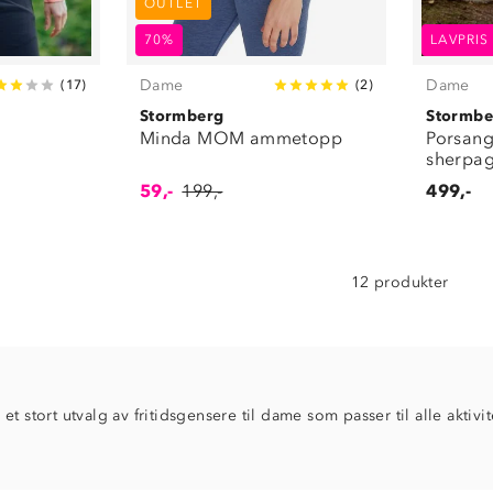
OUTLET
70%
LAVPRIS
Dame
Dame
(
17
)
(
2
)
Stormberg
Stormbe
Minda MOM ammetopp
Porsang
sherpa
59,-
199,-
499,-
12 produkter
t stort utvalg av fritidsgensere til dame som passer til alle aktivi