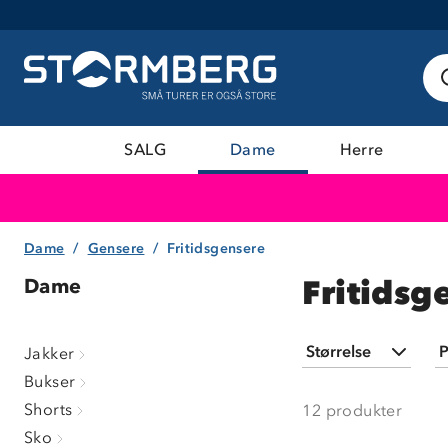
SALG
Dame
Herre
Dame
Gensere
Fritidsgensere
Fritidsg
Dame
Størrelse
P
Jakker
Bukser
XXS
(
1
)
Shorts
12
produkter
XS
(
9
)
Sko