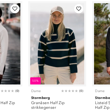
Hvit
(
5
)
Beige
(
1
)
Blå
(
2
)
Mørkeblå
(
2
)
Rosa
(
2
)
Ferskenfarget
(
1
)
50%
Dame
Dame
(
0
)
(
0
)
Stormberg
Stormbe
Half Zip
Granåsen Half Zip
Listeid 
strikkegenser
Half Zi