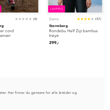
LAVPRIS
Dame
(
0
)
(
57
)
rg
Stormberg
er cord
Rondebu Half Zip bambus
genser
trøye
299,-
teter. Her finner du gensere for alle årstider og