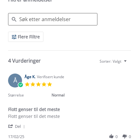
Search
Flere Filtre
Reviews
4 Vurderinger
Sorter:
Valgt
Åge K.
Verifisert kunde
Å
5.0
star
rating
Størrelse
Normal
Flott genser til det meste
Review
review
Flott genser til det meste
by
stating
'
Åge
Flott
Del
Share
K.
genser
Review
17/02/25
0
0
on
til