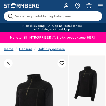
Søk etter produkter og kategorier
Rask levering
Kjøp nå, betal senere
100 dagers åpent kjøp
Nyheter til INTROPRISER 💥 Sjekk produktene
HER!
Dame
Gensere
Half Zip gensere
Produktet er lagt i handlekurven
Til kassen