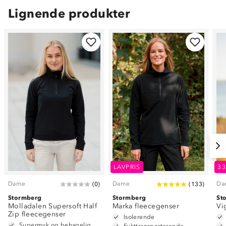
Lignende produkter
LAVPRIS
3
Dame
Dame
Da
(
0
)
(
133
)
Stormberg
Stormberg
St
Molladalen Supersoft Half
Marka fleecegenser
Vi
Zip fleecegenser
Isolerende
Supermyk og behagelig
Fukttransporterende