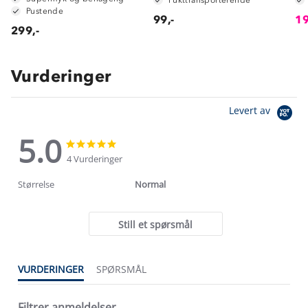
Pustende
99,-
19
299,-
Vurderinger
Levert av
5.0
5.0
5.0
star
star
4 Vurderinger
rating
rating
Størrelse
Normal
Still et spørsmål
VURDERINGER
SPØRSMÅL
Filtrer anmeldelser