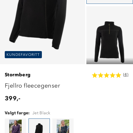
KUNDEFAVORITT
KUNDEFAVORITT
KUNDEFAVORITT
Stormberg
(4)
Fjellro fleecegenser
399,-
Valgt farge:
Jet Black