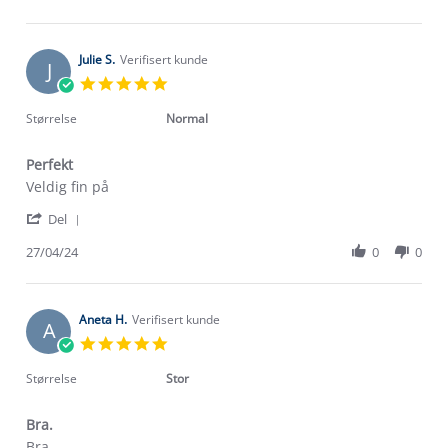
by
17
det
Åge
Feb
meste
K.
2025
on
Julie S.
Verifisert kunde
J
17
5.0
Feb
star
2025
rating
Størrelse
Normal
Perfekt
Review
review
Veldig fin på
by
stating
'
Julie
Perfekt
Del
Share
S.
Review
27/04/24
0
0
on
by
27
Julie
Apr
S.
2024
on
Aneta H.
Verifisert kunde
A
27
5.0
Apr
star
2024
rating
Størrelse
Stor
Bra.
Review
review
Bra.