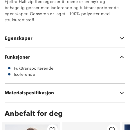
Fjellro Half zip fleecegenser til dame er en myk og
behagelig genser med isolerende og fukttransporterende
egenskaper. Genseren er laget i 100% polyester med
Isolerende
strukturert stoff.
Fukttransporterende
Hurtigtørkende
Antinuppebehandlet
Egenskaper
OekoTex Standard 100
Funksjoner
Fukttransporterende
Isolerende
Materialspesifikasjon
100 % polyester
Anbefalt for deg