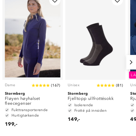
LA
Dame
Unisex
Un
(
167
)
(
81
)
Stormberg
Stormberg
St
Fløyen høyhalset
Fjelltopp ullfrottésokk
Rj
fleecegenser
Isolerende
Fukttransporterende
Frotté på innsiden
Hurtigtørkende
149,-
49
199,-