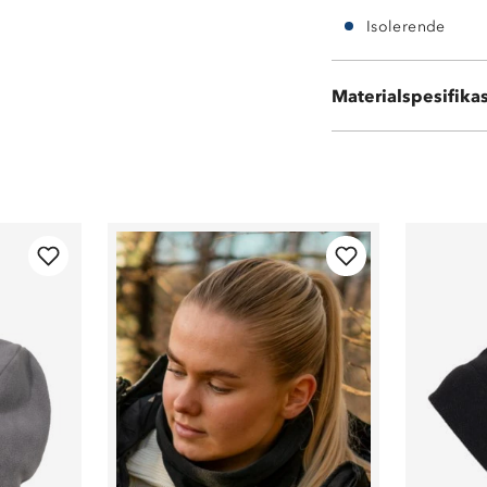
Isolerende
Materialspesifika
100 % polyester