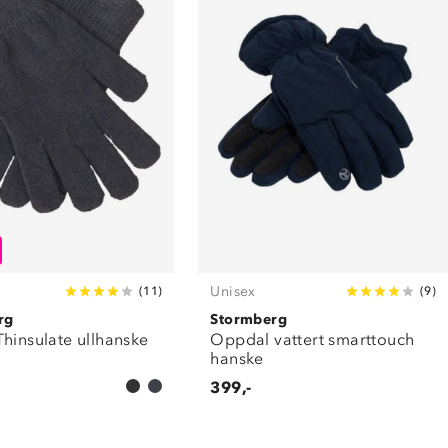
Unisex
(
11
)
(
9
)
rg
Stormberg
hinsulate ullhanske
Oppdal vattert smarttouch
hanske
399,-