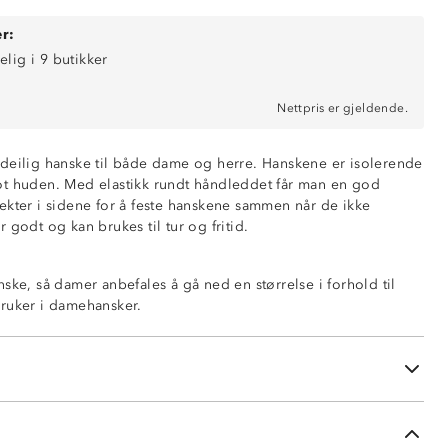
r:
elig i 9 butikker
Nettpris er gjeldende.
deilig hanske til både dame og herre. Hanskene er isolerende
ot huden. Med elastikk rundt håndleddet får man en god
ekter i sidene for å feste hanskene sammen når de ikke
 godt og kan brukes til tur og fritid.
ske, så damer anbefales å gå ned en størrelse i forhold til
ruker i damehansker.
åndleddet