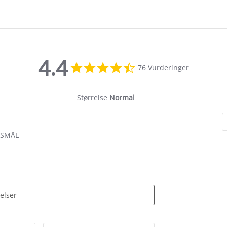
4.4
4.4
76 Vurderinger
star
rating
Størrelse
Normal
RSMÅL