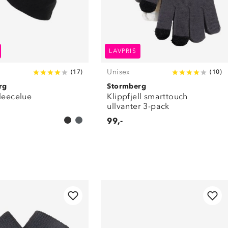
LAVPRIS
Unisex
(
17
)
(
10
)
rg
Stormberg
leecelue
Klippfjell smarttouch
ullvanter 3-pack
99,-