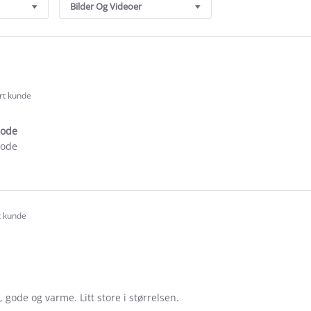
Bilder Og Videoer
ert kunde
.0
tar
gode
ating
gode
e
ew
a
t kunde
.0
tar
ating
 gode og varme. Litt store i størrelsen.