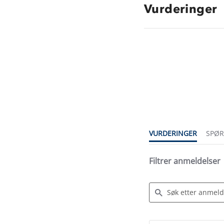
Vurderinger
4.4
star
rating
VURDERINGER
SPØ
Filtrer anmeldelser
Search