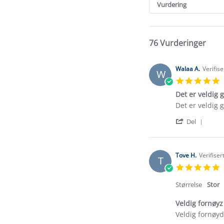
Reviews
Vurdering
76 Vurderinger
Walaa A.
Verifis
W
5
s
Det er veldig 
r
Review
review
Det er veldig 
by
stating
'
Walaa
Det
Del
Shar
A.
er
Revi
on
veldig
by
17
gode
Wala
Feb
Tove H.
Verifiser
T
A.
2026
5
on
s
17
r
Størrelse
Stor
Feb
2026
Veldig fornøyz
Review
review
Veldig fornøyd,
by
stating