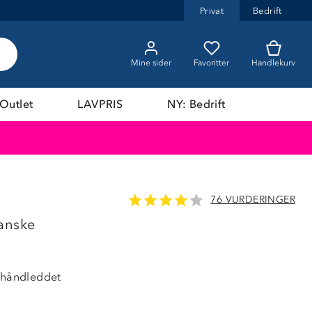
Privat
Bedrift
Mine sider
Favoritter
Handlekurv
Outlet
LAVPRIS
NY: Bedrift
76 VURDERINGER
anske
t håndleddet