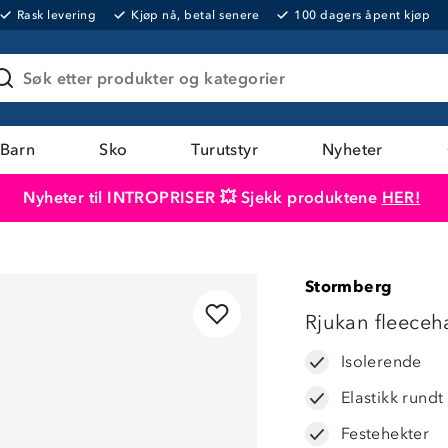
Rask levering
Kjøp nå, betal senere
100 dagers åpent kjøp
Søk etter produkter og kategorier
Barn
Sko
Turutstyr
Nyheter
Nyheter til INTROPRISER 💥 Sjekk produktene
HER!
Produktet er lagt i handlekurven
Til kassen
Stormberg
Rjukan fleeceh
Isolerende
Elastikk rund
Festehekter