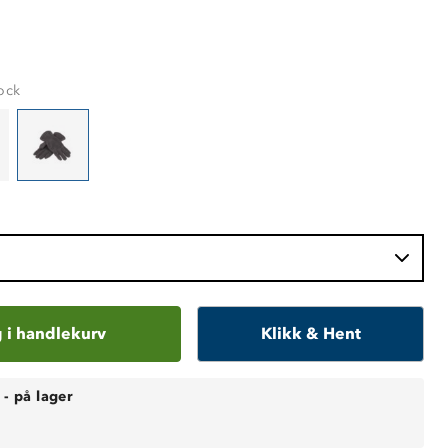
ock
 i handlekurv
Klikk & Hent
-
på lager