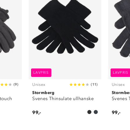
LAVPRIS
LAVPRIS
Unisex
Unisex
(
9
)
(
11
)
Stormberg
Stormbe
ttouch
Svenes Thinsulate ullhanske
Svenes T
99,-
99,-