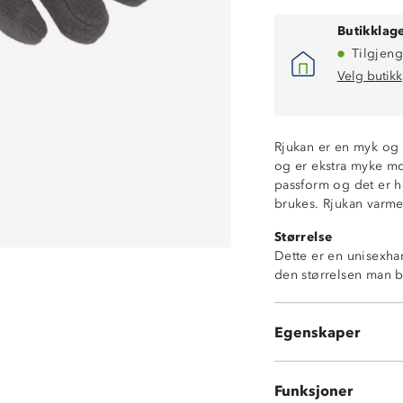
Butikklage
Tilgjeng
Velg butikk
Rjukan er en myk og 
og er ekstra myke m
passform og det er h
brukes. Rjukan varmer
Størrelse
Dette er en unisexhan
den størrelsen man b
Isolerende
Elastikk rundt h
Egenskaper
Festehekter
Funksjoner