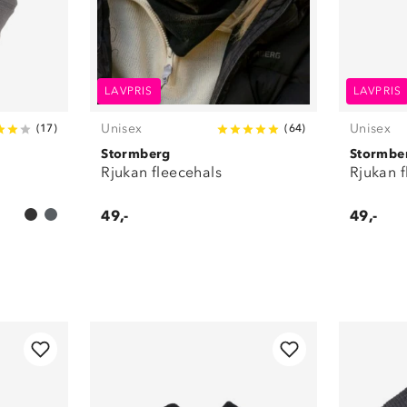
LAVPRIS
LAVPRIS
Unisex
Unisex
(
17
)
(
64
)
Stormberg
Stormbe
Rjukan fleecehals
Rjukan f
49,-
49,-