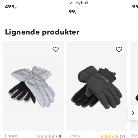
Myk ull
499,-
99
99,-
Lignende produkter
Unisex
Unisex
Un
(
0
)
(
9
)