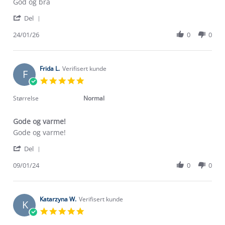
Review
review
God og bra
by
stating
'
Jeppesen
Reflexhansker
Del
Share
J.
Review
24/01/26
0
0
on
by
24
Jeppesen
Jan
J.
2026
on
Frida L.
Verifisert kunde
F
24
5.0
Jan
star
2026
rating
Størrelse
Normal
Gode og varme!
Review
review
Gode og varme!
by
stating
'
Frida
Gode
Del
Share
L.
og
Review
09/01/24
0
0
on
varme!
by
9
Frida
Jan
L.
2024
on
Katarzyna W.
Verifisert kunde
K
9
5.0
Jan
star
2024