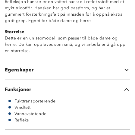
Refleksjon hanske er en vattert hanske i refleksstoff med et
mykt tricotfôr. Hansken har god passform, og har et
gummiert forsterkningsfelt på innsiden for å oppnå ekstra
godt grep. Egnet for både dame og herre
Størrelse
Dette er en unisexmodell som passer til både dame og
herre. De kan oppleves som små, og vi anbefaler å gå opp
Vindtett
en størrelse.
Lett vannavstøtende
Fukttransporterende
Vattert tricotfôr på innsiden
Egenskaper
Refleksmateriale på hele fremsiden av hansken
Funksjoner
Fukttransporterende
Vindtett
Vannavstøtende
Refleks