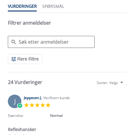
VURDERINGER
SPØRSMÅL
Filtrer anmeldelser
Search
Flere Filtre
Reviews
24 Vurderinger
Sorter:
Valgt
Jeppesen J.
Verifisert kunde
J
5.0
star
rating
Størrelse
Normal
Reflexhansker