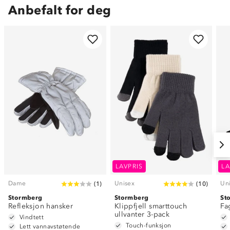
Anbefalt for deg
LAVPRIS
LA
Dame
Unisex
Un
(
1
)
(
10
)
Stormberg
Stormberg
St
Refleksjon hansker
Klippfjell smarttouch
Fa
ullvanter 3-pack
Vindtett
Touch-funksjon
Lett vannavstøtende