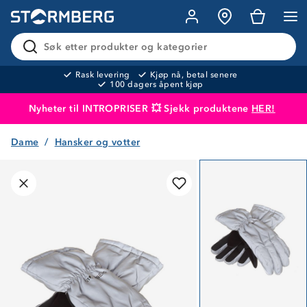
Søk etter produkter og kategorier
Rask levering
Kjøp nå, betal senere
100 dagers åpent kjøp
Nyheter til INTROPRISER 💥 Sjekk produktene
HER!
Dame
Hansker og votter
Produktet er lagt i handlekurven
Til kassen