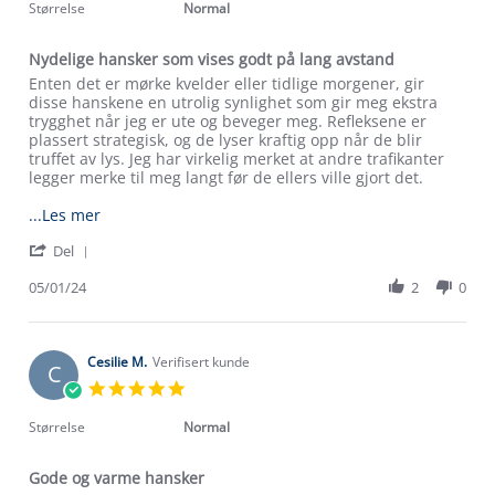
rating
Størrelse
Normal
Nydelige hansker som vises godt på lang avstand
Review
review
Enten det er mørke kvelder eller tidlige morgener, gir
by
stating
disse hanskene en utrolig synlighet som gir meg ekstra
Katarzyna
Nydelige
trygghet når jeg er ute og beveger meg. Refleksene er
W.
hansker
plassert strategisk, og de lyser kraftig opp når de blir
on
som
truffet av lys. Jeg har virkelig merket at andre trafikanter
5
vises
legger merke til meg langt før de ellers ville gjort det.
Jan
godt
2024
på
Read
...Les mer
lang
more
'
avstand
Del
about
Share
review
Review
05/01/24
2
0
stating
by
Nydelige
Katarzyna
hansker
W.
som
on
Cesilie M.
Verifisert kunde
vises
C
5
godt
5.0
Jan
på
star
2024
lang
rating
Størrelse
Normal
avstand
Gode og varme hansker