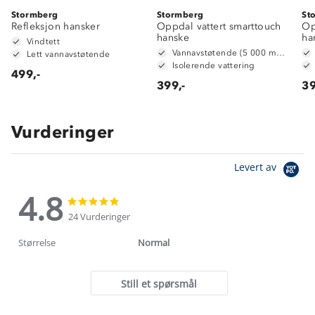
Stormberg
Stormberg
St
Refleksjon hansker
Oppdal vattert smarttouch
Op
hanske
ha
Vindtett
Vannavstøtende (5 000 mm vannsøyle)
Lett vannavstøtende
Isolerende vattering
499,-
399,-
39
Vurderinger
Levert av
4.8
4.8
4.8
star
star
24 Vurderinger
rating
rating
Størrelse
Normal
Still et spørsmål