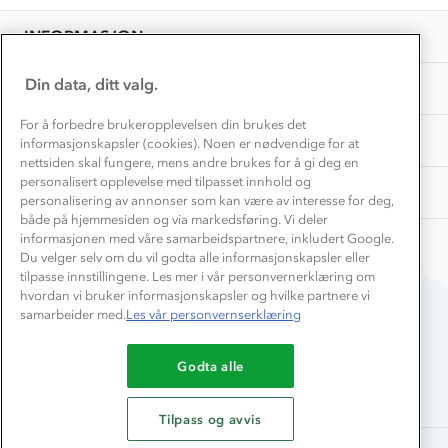
EL-retur
7
Overnatte utendørs⛺
Presse
Jan
Samarbeide med oss?
INFORMASJON
2025
Store størrelser
Storms turtips🐿️
Jobbe hos oss?
Turmat oppskrifter
Din data, ditt valg.
OM OSS
Leirskole 🥾
Beredskap
For å forbedre brukeropplevelsen din brukes det
Barnehageansatt
TIPS OG RÅD
informasjonskapsler (cookies). Noen er nødvendige for at
nettsiden skal fungere, mens andre brukes for å gi deg en
Tips til hyttetur
personalisert opplevelse med tilpasset innhold og
AKTIVITETER
personalisering av annonser som kan være av interesse for deg,
både på hjemmesiden og via markedsføring. Vi deler
informasjonen med våre samarbeidspartnere, inkludert Google.
Du velger selv om du vil godta alle informasjonskapsler eller
tilpasse innstillingene. Les mer i vår personvernerklæring om
hvordan vi bruker informasjonskapsler og hvilke partnere vi
samarbeider med.
Les vår personvernserklæring
Du betaler enkelt med
Godta alle
Tilpass og avvis