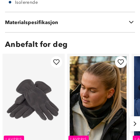
Isolerende
Materialspesifikasjon
100 % polyester
Anbefalt for deg
LAVPRIS
LAVPRIS
LA