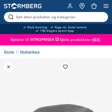
Søk etter produkter og kategorier
Rask levering
Kjøp nå, betal senere
100 dagers åpent kjøp
Nyheter til INTROPRISER 💥 Sjekk produktene
HER!
Dame
Hodeplagg
Produktet er lagt i handlekurven
Til kassen