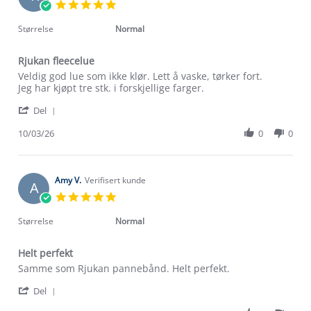
5.0
star
rating
Størrelse
Normal
Rjukan fleecelue
Review
review
Veldig god lue som ikke klør. Lett å vaske, tørker fort.
by
stating
Jeg har kjøpt tre stk. i forskjellige farger.
Kirstin
Rjukan
'
B.
fleecelue
Del
Share
on
Review
10/03/26
0
0
10
by
Mar
Kirstin
2026
B.
on
Amy V.
Verifisert kunde
A
10
5.0
Mar
star
2026
rating
Størrelse
Normal
Helt perfekt
Review
review
Samme som Rjukan pannebånd. Helt perfekt.
by
stating
'
Amy
Helt
Del
Share
V.
perfekt