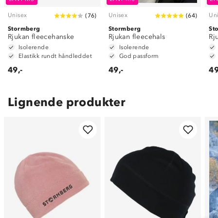
Unisex
Unisex
Un
(
76
)
(
64
)
Stormberg
Stormberg
St
Rjukan fleecehanske
Rjukan fleecehals
Rj
Isolerende
Isolerende
Elastikk rundt håndleddet
God passform
49,-
49,-
49
Lignende produkter