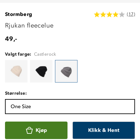
Stormberg
(17)
Rjukan fleecelue
49,-
Valgt farge:
Castlerock
Størrelse:
One Size
Kjøp
Klikk & Hent