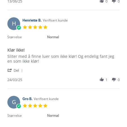
Review
13/06/25
0
0
on
by
13
Amy
Jun
V.
2025
on
Henriette B.
Verifisert kunde
H
13
5.0
Jun
star
2025
rating
Størrelse
Normal
Klør ikke!
Review
review
Sliter med å finne luer som ikke klør! Og endelig fant jeg
by
stating
en som ikke klør!
Henriette
Klør
'
B.
ikke!
Del
Share
on
Review
24/03/25
1
0
24
by
Mar
Henriette
2025
B.
on
Gro B.
Verifisert kunde
G
24
5.0
Mar
star
2025
rating
Størrelse
Normal