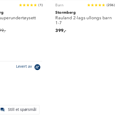
Barn
(
1
)
(
206
)
rg
Stormberg
 superundertøysett
Rauland 2-lags ullongs barn
7
1-7
99,-
399,-
Levert av
Still et spørsmål