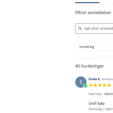
Filtrer anmeldelser
Search
Reviews
Vurdering
40 Vurderinger
Emilie K.
Verifise
E
5
s
r
Størrelse
Norm
Godt kjøp
Review
review
Romslig i stør
by
stating