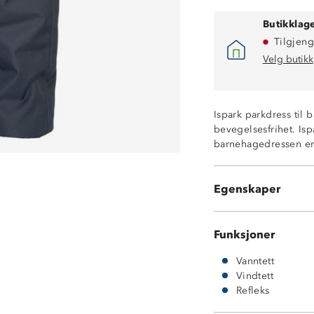
Butikklage
Egnet til vår, hø
Tilgjeng
Vindtett
Vanntett (12 00
Velg butikk
Tapede sømmer
Stormklaff
Avtagbar hette f
Ispark parkdress til
Refleksbånd
bevegelsesfrihet. Isp
Avtagbare fotst
barnehagedressen er 
Fast, vattert fó
Polypow 600 TM f
ProreTex 12-4 
Egenskaper
100% polyester
Funksjoner
Vanntett
Vindtett
Refleks