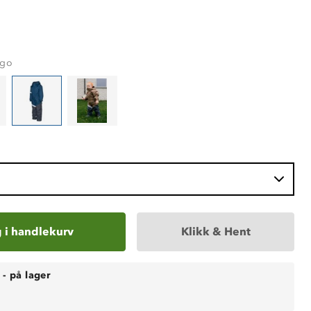
rgo
 i handlekurv
Klikk & Hent
-
på lager