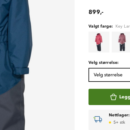
899,-
Valgt farge:
Key La
Velg størrelse:
Velg størrelse
Legg
Nettlager:
5+ stk