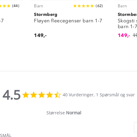
Barn
Barn
(
44
)
(
62
)
Stormberg
Stormbe
-7
Fløyen fleecegenser barn 1-7
Skogsti
barn 1-
149,-
149,-
1
4.5
4.5
40 Vurderinger, 1 Spørsmål og svar
star
rating
Størrelse
Normal
RSMÅL