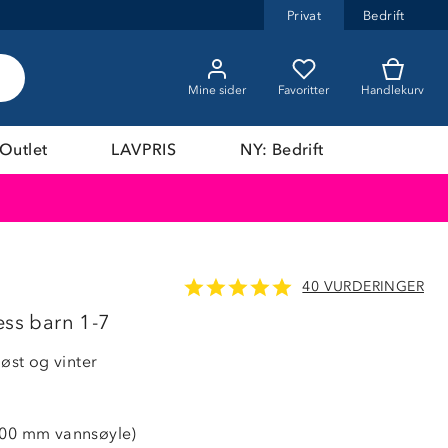
Privat
Bedrift
Mine sider
Favoritter
Handlekurv
Outlet
LAVPRIS
NY: Bedrift
40 VURDERINGER
ess barn 1-7
høst og vinter
000 mm vannsøyle)