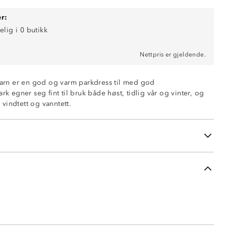
r:
st og vinter
elig i 0 butikk
0 mm vannsøyle)
Nettpris er gjeldende.
or økt sikkerhet
 barn er en god og varm parkdress til med god
ark egner seg fint til bruk både høst, tidlig vår og vinter, og
ropper
vindtett og vanntett.
r Polypow 300 TM
orsterkningsstoff på utsatte steder
membran