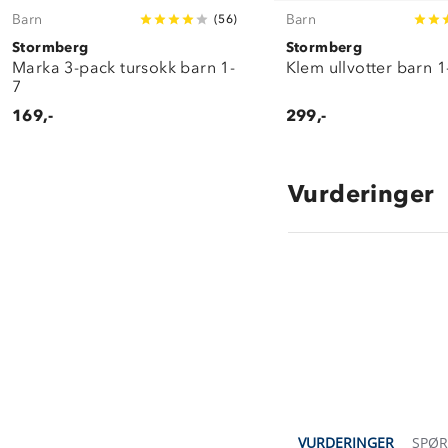
Barn
Barn
(
56
)
Stormberg
Stormberg
Marka 3-pack tursokk barn 1-
Klem ullvotter barn 1
7
169,-
299,-
Vurderinger
4.5
star
rating
VURDERINGER
SPØ