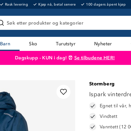
Rask levering
Kjøp nå, betal senere
100 dagers åpent kjøp
Søk etter produkter og kategorier
Barn
Sko
Turutstyr
Nyheter
Dagskupp - KUN i dag! ⏰
Se tilbudene HER!
Produktet er lagt i handlekurven
Til kassen
Stormberg
Ispark vinterdr
Egnet til vår, 
Vindtett
Vanntett (12 