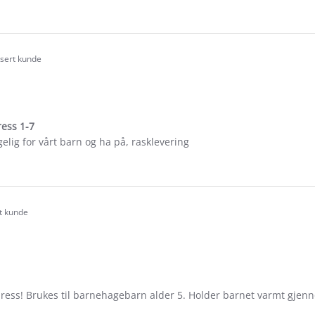
e
ew
e
isert kunde
.0
tar
ating
ress 1-7
lig for vårt barn og ha på, rasklevering
e
ew
rt kunde
.0
tar
ating
ress! Brukes til barnehagebarn alder 5. Holder barnet varmt gjenn