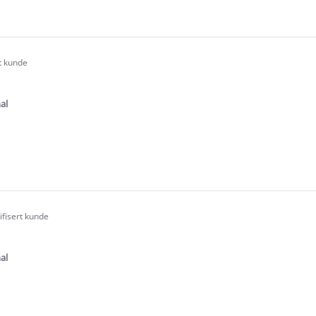
e
ew
rt kunde
.0
tar
ating
al
e
ew
ifisert kunde
.0
tar
ating
al