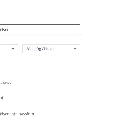
Bilder Og Videoer
rt kunde
.0
tar
ating
al
relsen, bra passform